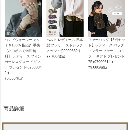
ハンドウォーマー カシ
ベルト レディース 日本
ファーバッグ【3点セッ
ミヤ100% 指ぬき 手袋
製 プレリー ストレッチ
ト】レディース バッグ
【ネコポスで送料無
メッシュ(09000332r)
マフラー ファー エコフ
料】 レディース フィン
¥
7,700
ァー ギフト プレゼント
(税込)
ガーレスグローブ ギフ
7F (07000614r)
ト プレゼント(0200034
¥
9,680
(税込)
2r)
¥
6,600
(税込)
商品詳細