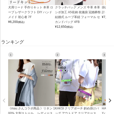
犬用リード 手作りキット 本革 ロ
クラッチバッグ メンズ 牛革 本革
掛け時計
ープ レザークラフト DIY ハンド
シボ加工 A5収納 祝儀袋 冠婚葬祭
計 (0900
メイド 初心者 7F
結婚式 ループ革紐 フォーマル セ
¥
7,150
(
¥
6,200
カンドバッグ 4FB
(税込)
¥
12,650
(税込)
ランキング
1
2
3
《mau.さんコラボ商品 》リネン 1
KAKSI クリアポーチ 斜め掛けバ
HALEI
00% 大判ストール レディース
ッグ アウトドア クリアケース
Yバッグ 