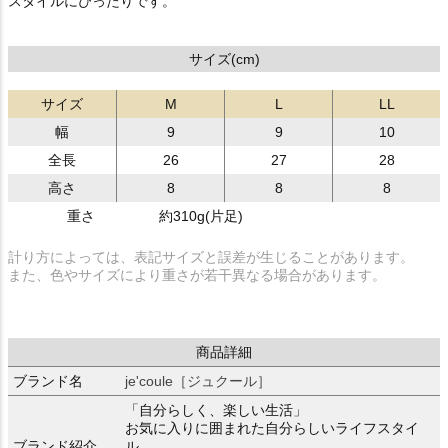
スタイルにぴったりです。
サイズ(cm)
サイズ
M
L
LL
幅
9
9
10
全長
26
27
28
高さ
8
8
8
重さ
約310g(片足)
計り方によっては、表記サイズと誤差が生じることがあります。
また、色やサイズにより重さが若干異なる場合があります。
商品詳細
ブランド名
je'coule［ジュクール］
「自分らしく、楽しい生活」
お気に入りに囲まれた自分らしいライフスタイ
ブランド紹介
ル。