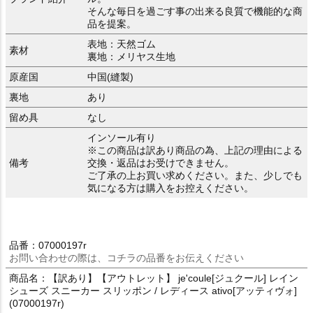
そんな毎日を過ごす事の出来る良質で機能的な商
品を提案。
表地：天然ゴム
素材
裏地：メリヤス生地
原産国
中国(縫製)
裏地
あり
留め具
なし
インソール有り
※この商品は訳あり商品の為、上記の理由による
備考
交換・返品はお受けできません。
ご了承の上お買い求めください。また、少しでも
気になる方は購入をお控えください。
品番：07000197r
お問い合わせの際は、コチラの品番をお伝えください
商品名：【訳あり】【アウトレット】 je'coule[ジュクール] レイン
シューズ スニーカー スリッポン / レディース ativo[アッティヴォ]
(07000197r)