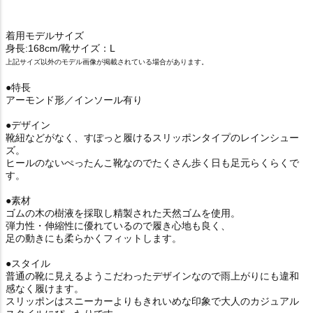
着用モデルサイズ
身長:168cm/靴サイズ：L
上記サイズ以外のモデル画像が掲載されている場合があります。
●特長
アーモンド形／インソール有り
●デザイン
靴紐などがなく、すぽっと履けるスリッポンタイプのレインシュー
ズ。
ヒールのないぺったんこ靴なのでたくさん歩く日も足元らくらくで
す。
●素材
ゴムの木の樹液を採取し精製された天然ゴムを使用。
弾力性・伸縮性に優れているので履き心地も良く、
足の動きにも柔らかくフィットします。
●スタイル
普通の靴に見えるようこだわったデザインなので雨上がりにも違和
感なく履けます。
スリッポンはスニーカーよりもきれいめな印象で大人のカジュアル