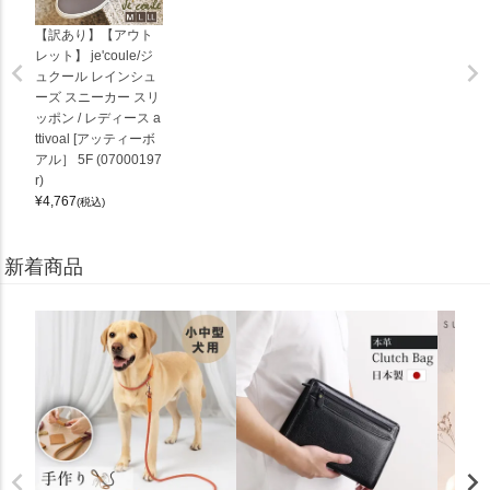
【訳あり】【アウト
レット】 je'coule/ジ
ュクール レインシュ
ーズ スニーカー スリ
ッポン / レディース a
ttivoal [アッティーボ
アル］ 5F (07000197
r)
¥
4,767
(税込)
新着商品