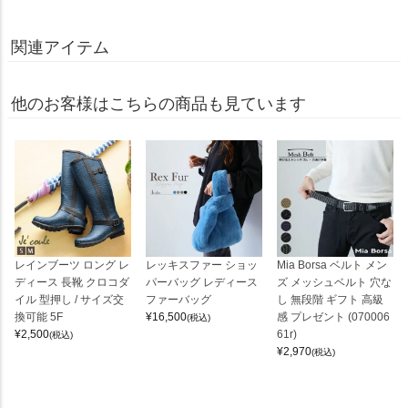
関連アイテム
他のお客様はこちらの商品も見ています
レインブーツ ロング レ
レッキスファー ショッ
Mia Borsa ベルト メン
ディース 長靴 クロコダ
パーバッグ レディース
ズ メッシュベルト 穴な
イル 型押し / サイズ交
ファーバッグ
し 無段階 ギフト 高級
換可能 5F
¥
16,500
感 プレゼント (070006
(税込)
¥
2,500
61r)
(税込)
¥
2,970
(税込)