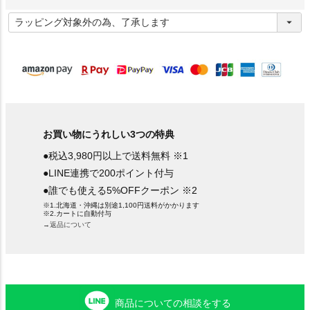
(
必
須
)
お買い物にうれしい3つの特典
●税込3,980円以上で送料無料 ※1
●LINE連携で200ポイント付与
●誰でも使える5%OFFクーポン ※2
※1.北海道・沖縄は別途1,100円送料がかかります
※2.カートに自動付与
→返品について
商品についての相談をする