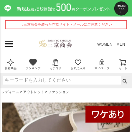
ペー
ジト
ップ
へ
→三京商会を装った詐欺サイト・メールにご注意ください
WOMEN
MEN
新着商品
ランキング
カテゴリ
お気に入り
マイページ
カート
レディース
アウトレット
ファッション