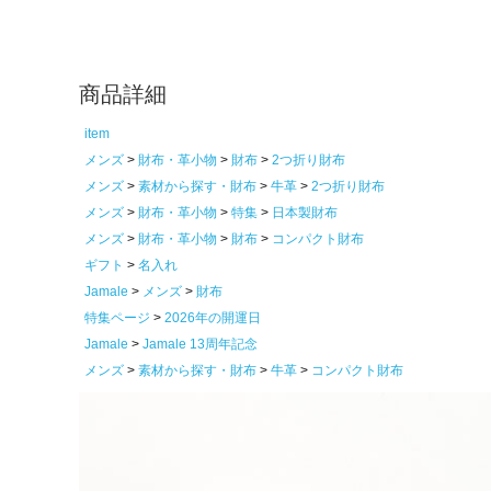
商品詳細
item
メンズ
財布・革小物
財布
2つ折り財布
メンズ
素材から探す・財布
牛革
2つ折り財布
メンズ
財布・革小物
特集
日本製財布
メンズ
財布・革小物
財布
コンパクト財布
ギフト
名入れ
Jamale
メンズ
財布
特集ページ
2026年の開運日
Jamale
Jamale 13周年記念
メンズ
素材から探す・財布
牛革
コンパクト財布