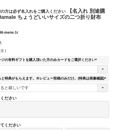
【名入れ 別途購
望の方は必ず名入れをご購入ください
amale ちょうどいいサイズの二つ折り財布
46-mens-1r
込
呈 ]
ージの有料ギフトを購入頂いた方のみカードをご選択ください
(
必
須
ると特典がもらえます。※レビュー投稿のみだけ。(特典は画像確認)
)
(
必
須
てください
)
してください