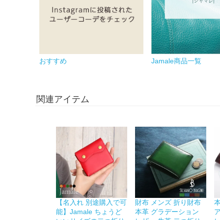
おすすめ
Jamale商品一覧
関連アイテム
【名入れ 別途購入で可
財布 メンズ 折り財布
能】Jamale ちょうど
本革 グラデーション