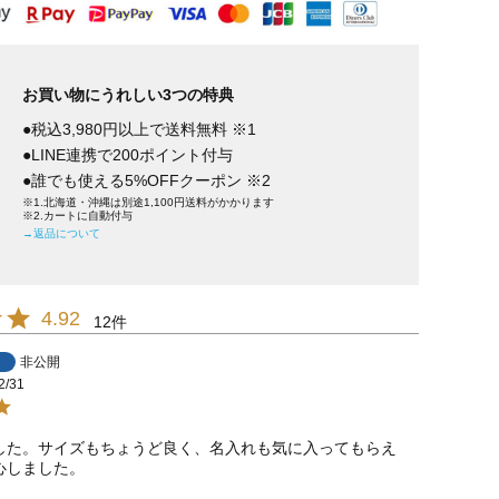
お買い物にうれしい3つの特典
●税込3,980円以上で送料無料 ※1
●LINE連携で200ポイント付与
●誰でも使える5%OFFクーポン ※2
※1.北海道・沖縄は別途1,100円送料がかかります
※2.カートに自動付与
→返品について
4.92
12
非公開
2/31
した。サイズもちょうど良く、名入れも気に入ってもらえ
心しました。