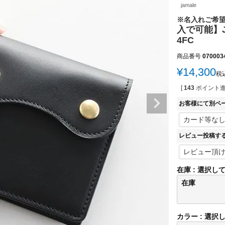
jamale
※名入れご希
入で可能】J
4FC
商品番号
070003
¥
14,300
税
[
143
ポイント進
お客様にて別ペ
レビュー投稿す
在庫
選択し
在庫
カラー
選択