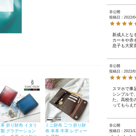
非公開
投稿日
2022/0
新成人とな
カーキや赤
息子も大変
非公開
投稿日
2022/0
スマホで事
シンプルで
た。高校生
ってもらえ
本革 折り財布 イタリ
ミニ財布 二つ 折り財
非公開
ア製 グラデーション
布 本革 牛革 レディー
投稿日
2021/1