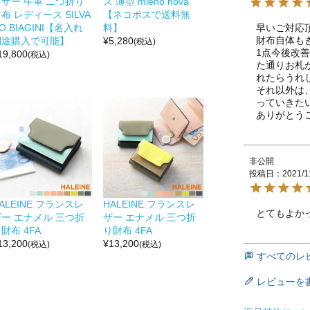
レザー 牛革 二つ折り
ス 薄型 mieno nova
布 レディース SILVA
【ネコポスで送料無
O BIAGINI【名入れ
料】
早いご対応
財布自体も
別途購入で可能】
¥
5,280
(税込)
1点今後改
19,800
(税込)
た通りお札
れたらうれし
それ以外は
っていきたい
ありがとう
非公開
投稿日
2021/1
ALEINE フランスレ
HALEINE フランスレ
とてもよか
ザー エナメル 三つ折
ザー エナメル 三つ折
財布 4FA
り財布 4FA
13,200
¥
13,200
(税込)
(税込)
すべてのレ
レビューを