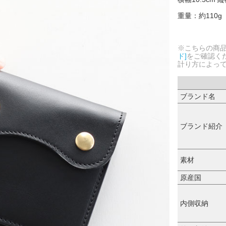
重量：約110g
※こちらの商
ド]
をご確認く
計り方によっ
ブランド名
ブランド紹介
素材
原産国
内側収納