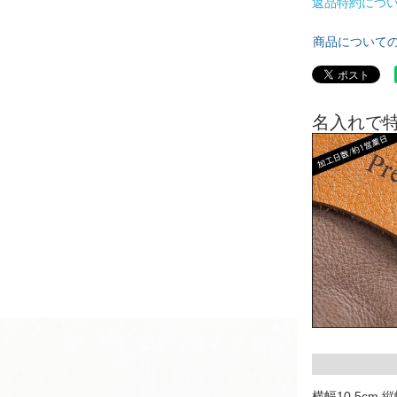
返品特約につ
商品について
名入れで
横幅10.5cm 縦