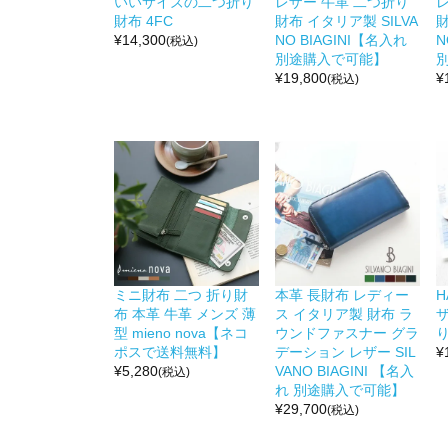
いいサイズの二つ折り
レザー 牛革 二つ折り
財布 4FC
財布 イタリア製 SILVA
財
¥
14,300
NO BIAGINI【名入れ
N
(税込)
別途購入で可能】
¥
19,800
¥
(税込)
ミニ財布 二つ 折り財
本革 長財布 レディー
H
布 本革 牛革 メンズ 薄
ス イタリア製 財布 ラ
型 mieno nova【ネコ
ウンドファスナー グラ
り
ポスで送料無料】
デーション レザー SIL
¥
¥
5,280
VANO BIAGINI 【名入
(税込)
れ 別途購入で可能】
¥
29,700
(税込)