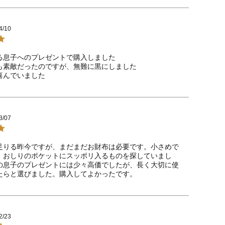
4/10
る息子へのプレゼントで購入しました

も素敵だったのですが、無難に黒にしました

喜んでいました
3/07
足りる昨今ですが、まだまだお財布は必要です。小さめで
、おしりのポケットにスッポリ入るものを探していまし
の息子のプレゼントには少々高価でしたが、長く大切に使
たらと選びました。購入してよかったです。
2/23