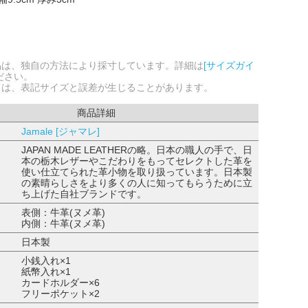
品は、独自の方法により採寸しています。詳細は
[サイズガイ
ださい。
ては、表記サイズと誤差が生じることがあります。
商品詳細
Jamale [ジャマレ]
JAPAN MADE LEATHERの略。日本の職人の手で、日
本の栃木レザーやこだわりをもってセレクトした革を
使い仕立てられた革小物を取り扱っています。日本製
の素晴らしさをより多くの人に知ってもらうために立
ち上げた自社ブランドです。
表側：牛革(ヌメ革)
内側：牛革(ヌメ革)
日本製
小銭入れ×1
紙幣入れ×1
カードホルダー×6
フリーポケット×2