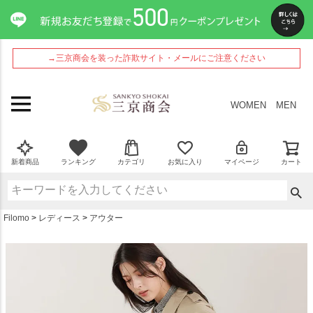
ペー
ジト
ップ
へ
→三京商会を装った詐欺サイト・メールにご注意ください
WOMEN
MEN
新着商品
ランキング
カテゴリ
お気に入り
マイページ
カート
Filomo
レディース
アウター