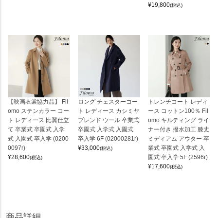
¥
19,800
(税込)
【映画衣裳協力品】 Fil
ロング チェスターコー
トレンチコート レディ
omo ステンカラー コー
ト レディース カシミヤ
ース コットン100％ Fil
ト レディース 比翼仕立
ブレンド ウール 卒業式
omo キルティング ライ
て 卒業式 卒園式 入学
卒園式 入学式 入園式
ナー付き 撥水加工 膝丈
式 入園式 卒入学 (0200
卒入学 6F (02000281r)
ミディアム アウター 卒
0097r)
¥
33,000
業式 卒園式 入学式 入
(税込)
¥
28,600
園式 卒入学 5F (2596r)
(税込)
¥
17,600
(税込)
商品詳細