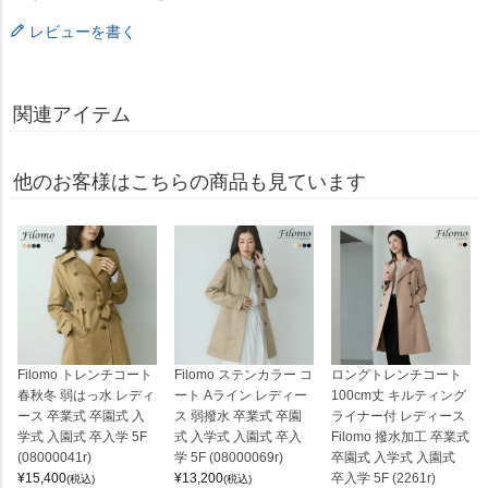
レビューを書く
関連アイテム
他のお客様はこちらの商品も見ています
Filomo トレンチコート
Filomo ステンカラー コ
ロングトレンチコート
春秋冬 弱はっ水 レディ
ート Aライン レディー
100cm丈 キルティング
ース 卒業式 卒園式 入
ス 弱撥水 卒業式 卒園
ライナー付 レディース
学式 入園式 卒入学 5F
式 入学式 入園式 卒入
Filomo 撥水加工 卒業式
(08000041r)
学 5F (08000069r)
卒園式 入学式 入園式
¥
15,400
¥
13,200
卒入学 5F (2261r)
(税込)
(税込)