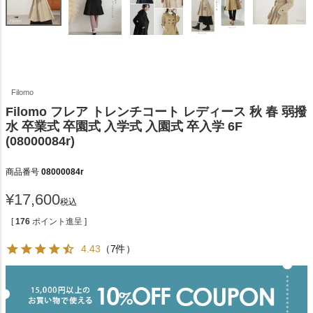
Filomo
Filomo フレア トレンチコート レディース 秋 春 弱撥
水 卒業式 卒園式 入学式 入園式 卒入学 6F
(08000084r)
商品番号
08000084r
¥
17,600
税込
[
176
ポイント進呈 ]
4.43
（7件）