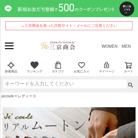
ペー
ジト
ップ
へ
→三京商会を装った詐欺サイト・メールにご注意ください
WOMEN
MEN
新着商品
ランキング
カテゴリ
お気に入り
マイページ
カート
jecoule
レディース