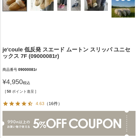
je'coule 低反発 スエード ムートン スリッパ ユニセ
ックス 7F (09000081r)
商品番号
09000081r
¥
4,950
税込
[
50
ポイント進呈 ]
4.63
（16件）