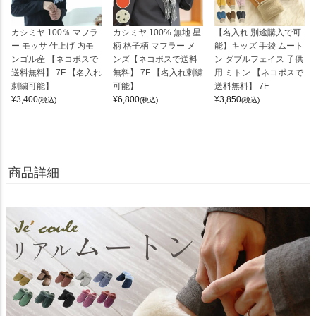
カシミヤ 100％ マフラ
カシミヤ 100% 無地 星
【名入れ 別途購入で可
ー モッサ 仕上げ 内モ
柄 格子柄 マフラー メ
能】キッズ 手袋 ムート
ンゴル産 【ネコポスで
ンズ【ネコポスで送料
ン ダブルフェイス 子供
送料無料】 7F 【名入れ
無料】 7F 【名入れ刺繍
用 ミトン 【ネコポスで
刺繍可能】
可能】
送料無料】 7F
¥
3,400
¥
6,800
¥
3,850
(税込)
(税込)
(税込)
商品詳細