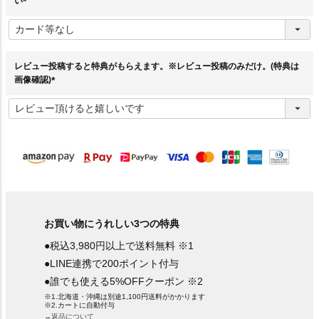
い
(
必
須
)
レビュー投稿すると特典がもらえます。※レビュー投稿のみだけ。(特典は
画像確認)
(
必
須
)
お買い物にうれしい3つの特典
●税込3,980円以上で送料無料 ※1
●LINE連携で200ポイント付与
●誰でも使える5%OFFクーポン ※2
※1.北海道・沖縄は別途1,100円送料がかかります
※2.カートに自動付与
→返品について