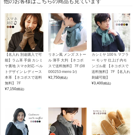
他のお客様はこちらの商品も見ています
【名入れ 別途購入で可
リネン風 メンズ ストー
カシミヤ 100％ マフラ
能】ラム革 手袋 カシミ
ル 薄手 大判 【ネコポ
ー モッサ 仕上げ 内モ
ヤ裏地 スマホ対応 ベル
スで送料無料】 7F (08
ンゴル産 【ネコポスで
トデザイン レディース
000253-mens-1r)
送料無料】 7F 【名入れ
本革 【ネコポスで送料
¥
2,750
刺繍可能】
(税込)
無料】 7F
¥
3,400
(税込)
¥
7,150
(税込)