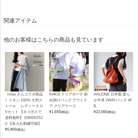
関連アイテム
他のお客様はこちらの商品も見ています
《mau.さんコラボ商品
KAKSI クリアポーチ 斜
HALEINE 日本製 柔ら
》リネン 100% 大判ス
め掛けバッグ アウトド
か牛革 2WAYバッグ 4F
トール レディース U
ア クリアケース
B
Vカット 【ネコポスで
¥
1,650
¥
22,000
(税込)
(税込)
送料無料】 (08000252
r) 【名入れ刺繍可能】
¥
5,900
(税込)