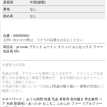
原産国
中国(縫製)
裏地
なし
留め具
なし
品番：09000082r
お問い合わせの際は、コチラの品番をお伝えください
商品名：je'coule ブランド ムートン スリッパ ユニセックス ファー
低反発 M/L
※使用上の注意
毛皮は大変、デリケートな素材になりますので、 クリーニングを必
要とされる場合はご家庭で実施せず、 必ず信頼のおけるクリーニン
グ店にご相談ください。
※毛皮の取り扱いについて詳細は
[毛皮の取り扱い・保管の方法]
をご
確認ください。
※キーワード： おうち時間 快適 毛皮 来客用 室内履き 男女兼用 ペ
ア 夫婦 新築祝い あったか もこもこ ふかふか ファー リアルファー