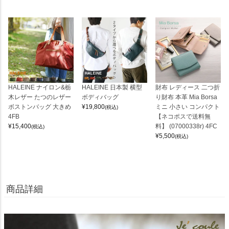
HALEINE ナイロン&栃
HALEINE 日本製 横型
財布 レディース 二つ折
木レザー たつのレザー
ボディバッグ
り財布 本革 Mia Borsa
ボストンバッグ 大きめ
¥
19,800
ミニ 小さい コンパクト
(税込)
4FB
【ネコポスで送料無
¥
15,400
料】 (07000338r) 4FC
(税込)
¥
5,500
(税込)
商品詳細