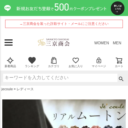
ペー
ジト
ップ
へ
→三京商会を装った詐欺サイト・メールにご注意ください
WOMEN
MEN
新着商品
ランキング
カテゴリ
お気に入り
マイページ
カート
jecoule
レディース