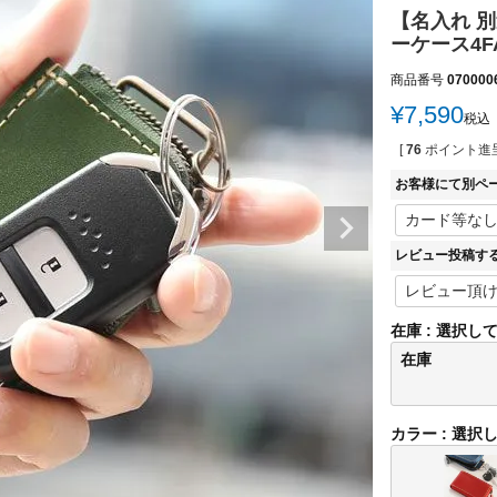
【名入れ 別
ーケース4
商品番号
070000
¥
7,590
税込
[
76
ポイント進呈
お客様にて別ペ
レビュー投稿す
在庫
選択し
在庫
カラー
選択