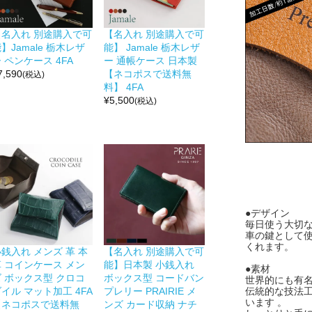
【名入れ 別途購入で可
【名入れ 別途購入で可
】Jamale 栃木レザ
能】 Jamale 栃木レザ
 ペンケース 4FA
ー 通帳ケース 日本製
7,590
【ネコポスで送料無
(税込)
料】 4FA
¥
5,500
(税込)
●デザイン
毎日使う大切
車の鍵として
くれます。
銭入れ メンズ 革 本
【名入れ 別途購入で可
革 コインケース メン
能】日本製 小銭入れ
●素材
ズ ボックス型 クロコ
ボックス型 コードバン
世界的にも有
イル マット加工 4FA
プレリー PRAIRIE メ
伝統的な技法
います 。
【ネコポスで送料無
ンズ カード収納 ナチ