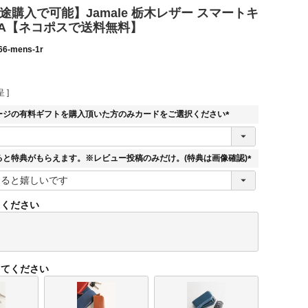
途購入で可能】Jamale 栃木レザー スマートキ
FA【ネコポスで送料無料】
66-mens-1r
 ]
ージの有料ギフトを購入頂いた方のみカードをご選択ください
(
必
須
ると特典がもらえます。※レビュー投稿のみだけ。(特典は画像確認)
)
(
必
須
てください
)
してください