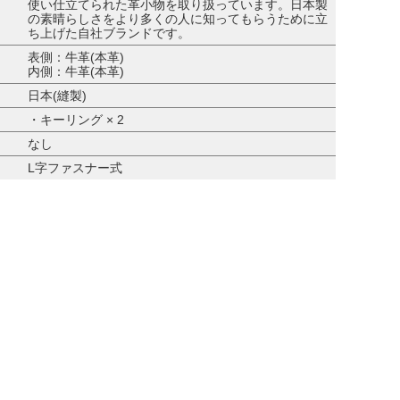
使い仕立てられた革小物を取り扱っています。日本製
の素晴らしさをより多くの人に知ってもらうために立
ち上げた自社ブランドです。
表側：牛革(本革)
内側：牛革(本革)
日本(縫製)
・キーリング × 2
なし
L字ファスナー式