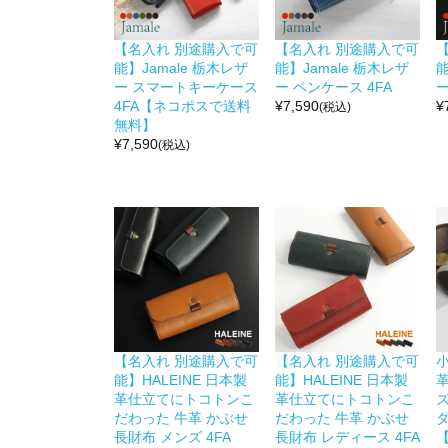
【名入れ 別途購入で可
【名入れ 別途購入で可
能】Jamale 栃木レザ
能】Jamale 栃木レザ
能
ー スマートキーケース
ー ペンケース 4FA
ー
4FA【ネコポスで送料
¥
7,590
¥
(税込)
無料】
¥
7,590
(税込)
【名入れ 別途購入で可
【名入れ 別途購入で可
小
能】HALEINE 日本製
能】HALEINE 日本製
革仕立てにトコトンこ
革仕立てにトコトンこ
だわった 牛革 かぶせ
だわった 牛革 かぶせ
ダ
長財布 メンズ 4FA
長財布 レディース 4FA