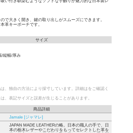
に吸い付き馴染むようなソフトな手触りが魅力的な日本製レ
なので大きく開き、鍵の取り出しがスムーズにできます。
な本革キーポーチです。
サイズ
/縦幅/厚み
品は、独自の方法により採寸しています。詳細はをご確認く
ては、表記サイズと誤差が生じることがあります。
商品詳細
Jamale [ジャマレ]
JAPAN MADE LEATHERの略。日本の職人の手で、日
本の栃木レザーやこだわりをもってセレクトした革を