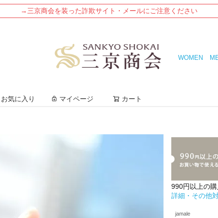
→三京商会を装った詐欺サイト・メールにご注意ください
WOMEN
M
検索
お気に入り
マイページ
カート
990円以上の
詳細・その他
jamale