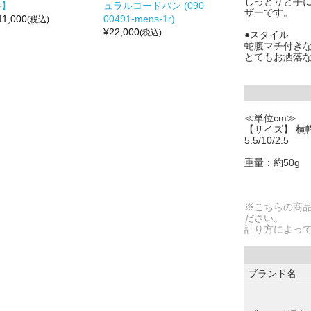
しっとりと手
料】
ュラルコードバン (090
ザーです。
11,000
00491-mens-1r)
(税込)
¥
22,000
(税込)
●スタイル
蛇腹マチ付き
とてもお洒落
≪単位cm≫
【サイズ】 横幅
5.5/10/2.5
重量：約50g
※こちらの商
ださい。
計り方によっ
ブランド名