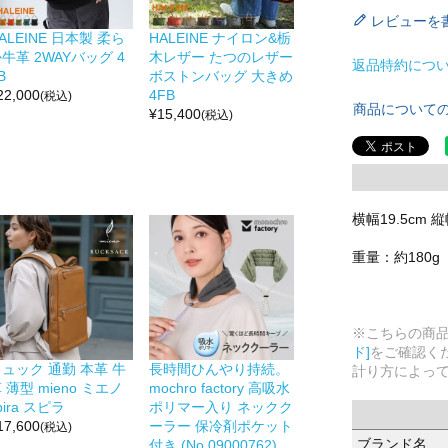
レビューを
ALEINE 日本製 柔ら
HALEINE ナイロン&栃
牛革 2WAYバッグ 4
木レザー たつのレザー
返品特約につ
B
ボストンバッグ 大きめ
22,000
4FB
(税込)
商品について
¥
15,400
(税込)
横幅19.5cm 縦
重量：約180g
※こちらの商
ド]
をご確認く
ュック 通勤 本革 牛
長時間ひんやり持続。
計り方によっ
 薄型 mieno ミエノ
mochro factory 高吸水
pira スピラ
ポリマー入り ネックク
17,600
ーラー 保冷剤ポケット
(税込)
ブランド名
付き (No.09000762)