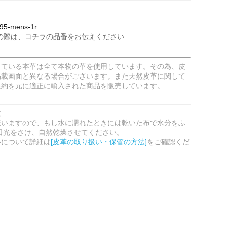
5-mens-1r
の際は、コチラの品番をお伝えください
している本革は全て本物の革を使用しています。その為、皮
掲載画面と異なる場合がございます。また天然皮革に関して
条約を元に適正に輸入された商品を販売しています。
意
嫌いますので、もし水に濡れたときには乾いた布で水分をふ
日光をさけ、自然乾燥させてください。
いについて詳細は
[皮革の取り扱い・保管の方法]
をご確認くだ