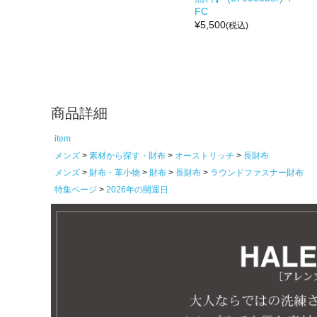
FC
¥
5,500
(税込)
商品詳細
item
メンズ
素材から探す・財布
オーストリッチ
長財布
メンズ
財布・革小物
財布
長財布
ラウンドファスナー財布
特集ページ
2026年の開運日