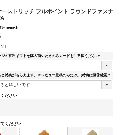
E オーストリッチ フルポイント ラウンドファスナ
FA
95-mens-1r
込
呈 ]
ージの有料ギフトを購入頂いた方のみカードをご選択ください
(
必
須
ると特典がもらえます。※レビュー投稿のみだけ。(特典は画像確認)
)
(
必
須
てください
)
してください