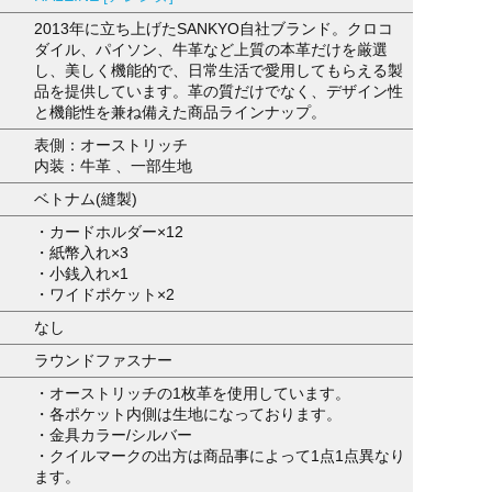
2013年に立ち上げたSANKYO自社ブランド。クロコ
ダイル、パイソン、牛革など上質の本革だけを厳選
し、美しく機能的で、日常生活で愛用してもらえる製
品を提供しています。革の質だけでなく、デザイン性
と機能性を兼ね備えた商品ラインナップ。
表側：オーストリッチ
内装：牛革 、一部生地
ベトナム(縫製)
・カードホルダー×12
・紙幣入れ×3
・小銭入れ×1
・ワイドポケット×2
なし
ラウンドファスナー
・オーストリッチの1枚革を使用しています。
・各ポケット内側は生地になっております。
・金具カラー/シルバー
・クイルマークの出方は商品事によって1点1点異なり
ます。