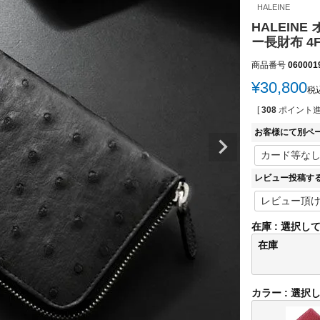
HALEINE
HALEIN
ー長財布 4
商品番号
060001
¥
30,800
税
[
308
ポイント進
お客様にて別ペ
レビュー投稿す
在庫
選択し
在庫
カラー
選択