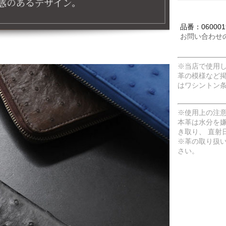
品番：0600019
お問い合わせ
※当店で使用
革の模様など
はワシントン
※使用上の注
本革は水分を
き取り、 直射
※革の取り扱
さい。