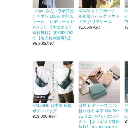
《mau.さんコラボ商品
KAKSI クリアポーチ
H
》リネン 100% 大判ス
斜め掛けバッグ アウト
か
トール レディース U
ドア クリアケース
F
Vカット 【ネコポスで
¥
1,650
¥
(税込)
送料無料】 (08000252
r) 【名入れ刺繍可能】
¥
5,900
(税込)
HALEINE 日本製 横型
財布 レディース 二つ
リ
ボディバッグ
折り財布 本革 Mia Bor
革
¥
19,800
sa ミニ 小さい コンパ
s
(税込)
クト 【ネコポスで送料
¥
無料】 (07000338r) 4