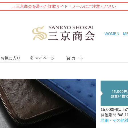
→三京商会を装った詐欺サイト・メールにご注意ください
WOMEN
M
検索
お気に入り
マイページ
カート
15,000円以上
開催期間:8/8 10:
詳細・その他