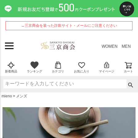
ペー
ジト
ップ
へ
→三京商会を装った詐欺サイト・メールにご注意ください
WOMEN
MEN
新着商品
ランキング
カテゴリ
お気に入り
マイページ
カート
mieno
メンズ