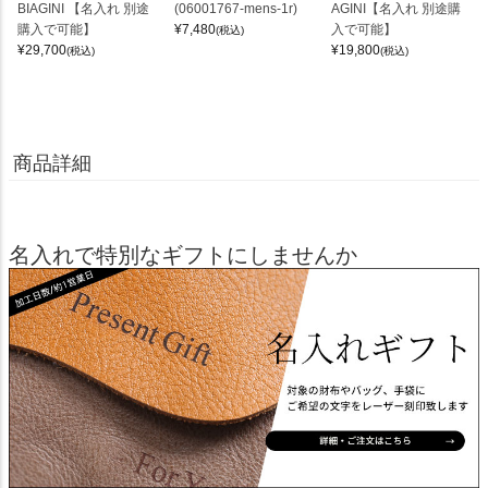
BIAGINI 【名入れ 別途
(06001767-mens-1r)
AGINI【名入れ 別途購
購入で可能】
¥
7,480
入で可能】
(税込)
¥
29,700
¥
19,800
(税込)
(税込)
商品詳細
名入れで特別なギフトにしませんか