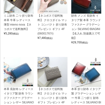
ミニ財布 二つ 折り財布
【ネコポスで送料無
財布 メンズ 長財布 イ
本革 牛革 レディース
料】 クロコダイル マッ
タリア製 本革 ラウンド
薄型 mieno nova 【ネ
ト コンパクト 折り財布
ファスナー グラデーシ
コポスで送料無料】
プレゼント ギフト 4F
ョン SILVANO BIAGINI
¥
5,280
(06001767r)
【名入れ 別途購入で可
(税込)
¥
7,480
能】
(税込)
¥
29,700
(税込)
本革 長財布 レディース
【ネコポスで送料無
本革 折り財布 イタリア
イタリア製 財布 ラウン
料】 クロコダイル マッ
製 グラデーション レザ
ドファスナー グラデー
ト コンパクト 折り財布
ー 牛革 二つ折り 財布
ション レザー SILVANO
ギフト プレゼント 4F
レディース SILVANO BI