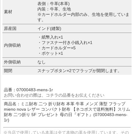
表側：牛革(本革)
内装：牛革、生地
素材
※カードホルダー内部のみ、生地を使用していま
す。
原産国
インド(縫製)
・紙幣入れ×1
・ファスナー付き小銭入れ×1
内側収納
・カードホルダー×5
・ポケット×1
外側収納
なし
開閉
スナップボタン×2でフラップが開閉します。
品番：07000483-mens-1r
お問い合わせの際は、コチラの品番をお伝えください
商品名：ミニ財布 二つ 折り財布 本革 牛革 メンズ 薄型 フラップ
mieno nova レザー コンパクト財布 【ネコポスで送料無料】スリム
財布 二つ折り 5F プレゼント 母の日『ギフト』(07000483-mens-
1r)
※当店で使用している本革は全て本物の革を使用しています。その