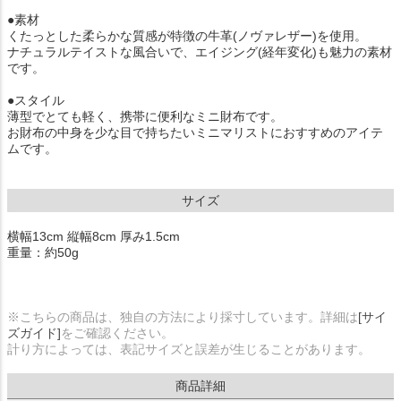
●素材
くたっとした柔らかな質感が特徴の牛革(ノヴァレザー)を使用。
ナチュラルテイストな風合いで、エイジング(経年変化)も魅力の素材
です。
●スタイル
薄型でとても軽く、携帯に便利なミニ財布です。
お財布の中身を少な目で持ちたいミニマリストにおすすめのアイテ
ムです。
サイズ
横幅13cm 縦幅8cm 厚み1.5cm
重量：約50g
※こちらの商品は、独自の方法により採寸しています。詳細は
[サイ
ズガイド]
をご確認ください。
計り方によっては、表記サイズと誤差が生じることがあります。
商品詳細