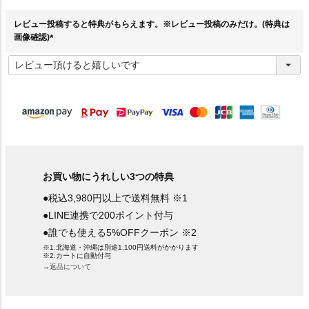
須
)
レビュー投稿すると特典がもらえます。※レビュー投稿のみだけ。(特典は
画像確認)
(
必
須
)
お買い物にうれしい3つの特典
●税込3,980円以上で送料無料 ※1
●LINE連携で200ポイント付与
●誰でも使える5%OFFクーポン ※2
※1.北海道・沖縄は別途1,100円送料がかかります
※2.カートに自動付与
→返品について