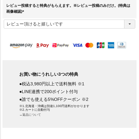
)
レビュー投稿すると特典がもらえます。※レビュー投稿のみだけ。(特典は
画像確認)
(
必
須
)
お買い物にうれしい3つの特典
●税込3,980円以上で送料無料 ※1
●LINE連携で200ポイント付与
●誰でも使える5%OFFクーポン ※2
※1.北海道・沖縄は別途1,100円送料がかかります
※2.カートに自動付与
→返品について