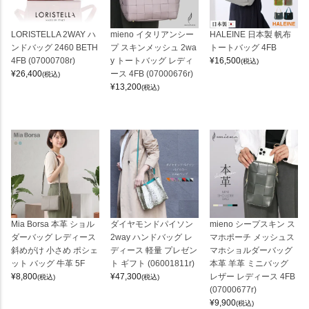
LORISTELLA 2WAY ハ
mieno イタリアンシー
HALEINE 日本製 帆布
ンドバッグ 2460 BETH
プ スキンメッシュ 2wa
トートバッグ 4FB
4FB (07000708r)
y トートバッグ レディ
¥
16,500
(税込)
¥
26,400
ース 4FB (07000676r)
(税込)
¥
13,200
(税込)
Mia Borsa 本革 ショル
ダイヤモンドパイソン
mieno シープスキン ス
ダーバッグ レディース
2way ハンドバッグ レ
マホポーチ メッシュス
斜めがけ 小さめ ポシェ
ディース 軽量 プレゼン
マホショルダーバッグ
ット バッグ 牛革 5F
ト ギフト (06001811r)
本革 羊革 ミニバッグ
¥
8,800
¥
47,300
レザー レディース 4FB
(税込)
(税込)
(07000677r)
¥
9,900
(税込)