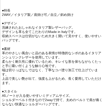
●特長
2WAY／イタリア製／肩掛け可／自立／斜め掛け
●デザイン
洗練されたおしゃれなイタリア製レザーバッグ。
デザインも革も全てこだわりのMade in Italyです。
収納スペースは仕切がないため大きく開いて見やすく、使いやすい
バッグです。
●素材
革のやさしい風合いと品のある表情が特徴的なシボのあるイタリア
ンシュリンクレザーを使用しています。
柔らかく耐久性に優れているため、キレイな形を保ちながらくたっ
と手に吸い付くような触り心地です。
端は切りっぱなしではなく、丁寧なコバ塗り加工で仕上げていま
す。
上品で美しい艶が出て、強度も上がるため、長く愛用していただけ
ます。
●スタイル
A5ノートが入る使いやすいミディアムサイズ。
ショルダーベルト付きなので2wayで持て、太めのベルトで肩が痛く
ならない快適なショルダーバッグです。