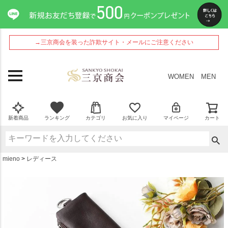
ペー
ジト
ップ
へ
→三京商会を装った詐欺サイト・メールにご注意ください
WOMEN
MEN
新着商品
ランキング
カテゴリ
お気に入り
マイページ
カート
mieno
レディース