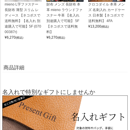
mieno L字ファスナー
財布 メンズ 長財布 本
クロコダイル 本革 メン
長財布 薄型 スリム レ
革 mieno ラウンドファ
ズ 名刺入れ カードケー
ディース 【ネコポスで
スナー 牛革 【名入れ
ス 日本製【ネコポスで
送料無料】【名入れ 別
別途購入で可能】 5F
送料無料】 4FA
途購入で可能】5F (070
【ネコポスで送料無
¥
13,200
(税込)
00387r)
料】
¥
6,270
¥
6,270
(税込)
(税込)
商品詳細
名入れで特別なギフトにしませんか