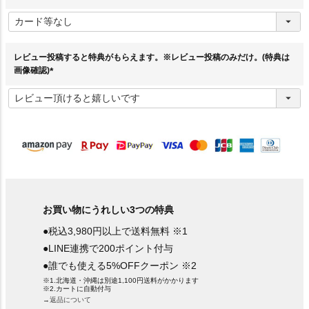
(
必
須
)
レビュー投稿すると特典がもらえます。※レビュー投稿のみだけ。(特典は
画像確認)
(
必
須
)
お買い物にうれしい3つの特典
●税込3,980円以上で送料無料 ※1
●LINE連携で200ポイント付与
●誰でも使える5%OFFクーポン ※2
※1.北海道・沖縄は別途1,100円送料がかかります
※2.カートに自動付与
→返品について