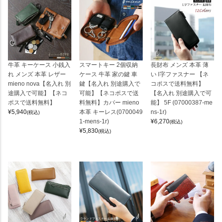
牛革 キーケース 小銭入
スマートキー 2個収納
長財布 メンズ 本革 薄
れ メンズ 本革 レザー
ケース 牛革 家の鍵 車
い l字ファスナー 【ネ
mieno nova【名入れ 別
鍵【名入れ 別途購入で
コポスで送料無料】
途購入で可能】【ネコ
可能】【ネコポスで送
【名入れ 別途購入で可
ポスで送料無料】
料無料】カバー mieno
能】 5F (07000387-me
¥
5,940
本革 キーレス(0700049
ns-1r)
(税込)
1-mens-1r)
¥
6,270
(税込)
¥
5,830
(税込)