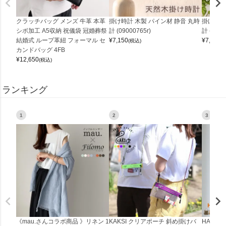
クラッチバッグ メンズ 牛革 本革
掛け時計 木製 パイン材 静音 丸時
掛け時計
シボ加工 A5収納 祝儀袋 冠婚葬祭
計 (09000765r)
計 (0900
結婚式 ループ革紐 フォーマル セ
¥
7,150
¥
7,150
(税込)
(
カンドバッグ 4FB
¥
12,650
(税込)
ランキング
1
2
3
《mau.さんコラボ商品 》リネン 1
KAKSI クリアポーチ 斜め掛けバ
HALEI