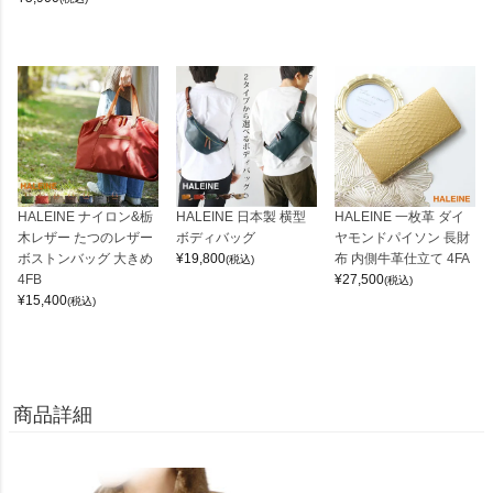
HALEINE ナイロン&栃
HALEINE 日本製 横型
HALEINE 一枚革 ダイ
木レザー たつのレザー
ボディバッグ
ヤモンドパイソン 長財
ボストンバッグ 大きめ
¥
19,800
布 内側牛革仕立て 4FA
(税込)
4FB
¥
27,500
(税込)
¥
15,400
(税込)
商品詳細