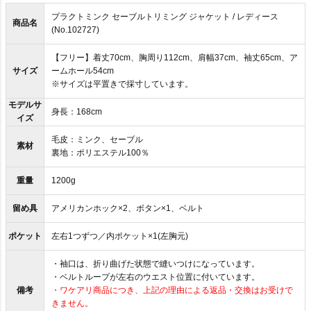
プラクトミンク セーブルトリミング ジャケット / レディース
商品名
(No.102727)
【フリー】着丈70cm、胸周り112cm、肩幅37cm、袖丈65cm、ア
サイズ
ームホール54cm
※サイズは平置きで採寸しています。
モデルサ
身長：168cm
イズ
毛皮：ミンク、セーブル
素材
裏地：ポリエステル100％
重量
1200g
留め具
アメリカンホック×2、ボタン×1、ベルト
ポケット
左右1つずつ／内ポケット×1(左胸元)
・袖口は、折り曲げた状態で縫いつけになっています。
・ベルトループが左右のウエスト位置に付いています。
備考
・ワケアリ商品につき、上記の理由による返品・交換はお受けで
きません。