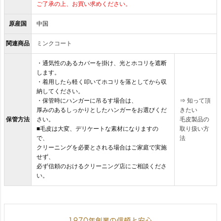
ご了承の上、お買い求めください。
原産国
中国
関連商品
ミンクコート
・通気性のあるカバーを掛け、光とホコリを遮断
します。
・着用したら軽く叩いてホコリを落としてから収
納してください。
・保管時にハンガーに吊るす場合は、
⇒
知って頂
厚みのあるしっかりとしたハンガーをお選びくだ
きたい
保管方法
さい。
毛皮製品の
■毛皮は大変、デリケートな素材になりますの
取り扱い方
で、
法
クリーニングを必要とされる場合はご家庭で実施
せず、
必ず信頼のおけるクリーニング店にご相談くださ
い。