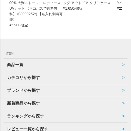
00% 大判ストール レディース
ッグ アウトドア クリアケース
Yバッグ 
UVカット 【ネコポスで送料無
¥
1,650
¥
22,000
(税込)
料】 (08000252r) 【名入れ刺繍可
能】
¥
5,900
(税込)
ITEM
商品一覧
カテゴリから探す
ブランドから探す
新着商品から探す
ランキングから探す
レビュー一覧から探す