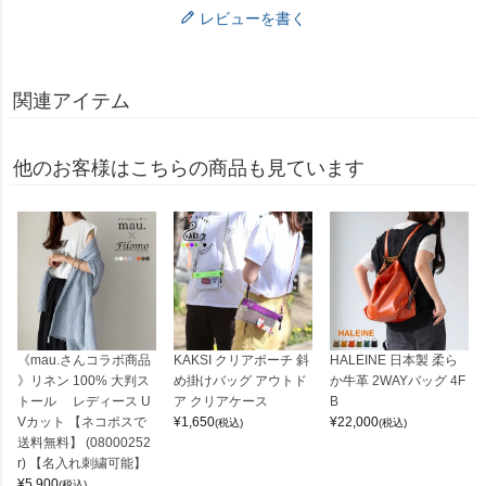
レビューを書く
関連アイテム
他のお客様はこちらの商品も見ています
《mau.さんコラボ商品
KAKSI クリアポーチ 斜
HALEINE 日本製 柔ら
》リネン 100% 大判ス
め掛けバッグ アウトド
か牛革 2WAYバッグ 4F
トール レディース U
ア クリアケース
B
Vカット 【ネコポスで
¥
1,650
¥
22,000
(税込)
(税込)
送料無料】 (08000252
r) 【名入れ刺繍可能】
¥
5,900
(税込)