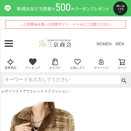
ペー
ジト
ップ
へ
→三京商会を装った詐欺サイト・メールにご注意ください
WOMEN
MEN
新着商品
ランキング
カテゴリ
お気に入り
マイページ
カート
レディース
アウトレット
ファッション