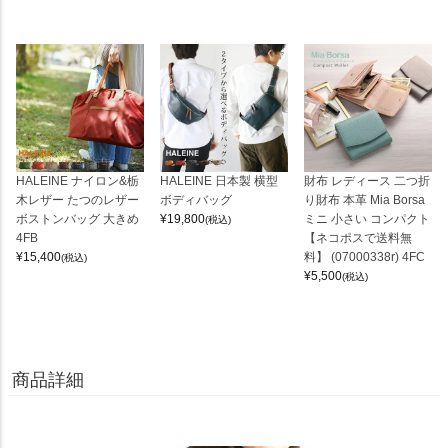
HALEINE ナイロン&栃
HALEINE 日本製 横型
財布 レディース 二つ折
木レザー たつのレザー
ボディバッグ
り財布 本革 Mia Borsa
ボストンバッグ 大きめ
¥
19,800
ミニ 小さい コンパクト
(税込)
4FB
【ネコポスで送料無
¥
15,400
料】 (07000338r) 4FC
(税込)
¥
5,500
(税込)
商品詳細