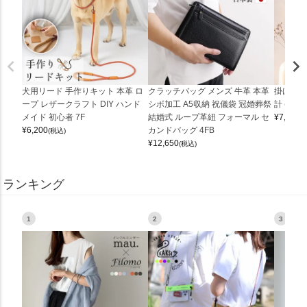
犬用リード 手作りキット 本革 ロ
クラッチバッグ メンズ 牛革 本革
掛け時計
ープ レザークラフト DIY ハンド
シボ加工 A5収納 祝儀袋 冠婚葬祭
計 (0900
メイド 初心者 7F
結婚式 ループ革紐 フォーマル セ
¥
7,150
(
¥
6,200
カンドバッグ 4FB
(税込)
¥
12,650
(税込)
ランキング
1
2
3