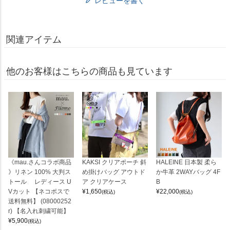
レビューを書く
関連アイテム
他のお客様はこちらの商品も見ています
《mau.さんコラボ商品
KAKSI クリアポーチ 斜
HALEINE 日本製 柔ら
》リネン 100% 大判ス
め掛けバッグ アウトド
か牛革 2WAYバッグ 4F
トール レディース U
ア クリアケース
B
Vカット 【ネコポスで
¥
1,650
¥
22,000
(税込)
(税込)
送料無料】 (08000252
r) 【名入れ刺繍可能】
¥
5,900
(税込)