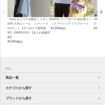
《mau.さんコラボ商品 》リネン 1
KAKSI クリアポーチ 斜め掛けバ
HALEI
00% 大判ストール レディース
ッグ アウトドア クリアケース
Yバッグ 
UVカット 【ネコポスで送料無
¥
1,650
¥
22,000
(税込)
料】 (08000252r) 【名入れ刺繍可
能】
¥
5,900
(税込)
ITEM
商品一覧
カテゴリから探す
ブランドから探す