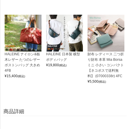
HALEINE ナイロン&栃
HALEINE 日本製 横型
財布 レディース 二つ折
木レザー たつのレザー
ボディバッグ
り財布 本革 Mia Borsa
ボストンバッグ 大きめ
¥
19,800
ミニ 小さい コンパクト
(税込)
4FB
【ネコポスで送料無
¥
15,400
料】 (07000338r) 4FC
(税込)
¥
5,500
(税込)
商品詳細