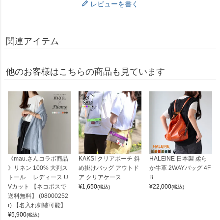
レビューを書く
関連アイテム
他のお客様はこちらの商品も見ています
《mau.さんコラボ商品
KAKSI クリアポーチ 斜
HALEINE 日本製 柔ら
》リネン 100% 大判ス
め掛けバッグ アウトド
か牛革 2WAYバッグ 4F
トール レディース U
ア クリアケース
B
Vカット 【ネコポスで
¥
1,650
¥
22,000
(税込)
(税込)
送料無料】 (08000252
r) 【名入れ刺繍可能】
¥
5,900
(税込)