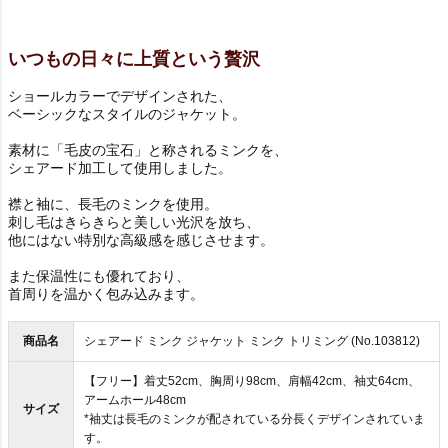
いつもの日々に上質という贅沢
ショールカラーでデザインされた、
ベーシックなスタイルのジャケット。
素材に「毛皮の宝石」と称されるミンクを、
シェアード加工して使用しました。
襟と袖に、長毛のミンクを使用。
刺し毛はきらきらと美しい光沢を放ち、
他にはない特別な高級感を感じさせます。
また保温性にも優れており、
首周りを温かく包み込みます。
商品名
シェアード ミンク ジャケット ミンク トリミング (No.103812)
【フリー】着丈52cm、胸周り98cm、肩幅42cm、袖丈64cm、
アームホール48cm
サイズ
*袖丈は長毛のミンクが配されている分長くデザインされていま
す。