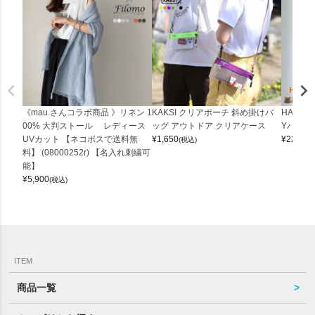
《mau.さんコラボ商品 》リネン 1
KAKSI クリアポーチ 斜め掛けバ
HALEI
00% 大判ストール レディース
ッグ アウトドア クリアケース
Yバッグ 
UVカット 【ネコポスで送料無
¥
1,650
¥
22,000
(税込)
料】 (08000252r) 【名入れ刺繍可
能】
¥
5,900
(税込)
ITEM
商品一覧