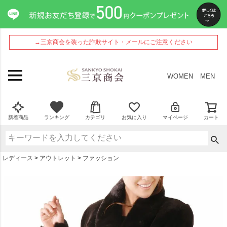
ペー
ジト
ップ
へ
→三京商会を装った詐欺サイト・メールにご注意ください
WOMEN
MEN
新着商品
ランキング
カテゴリ
お気に入り
マイページ
カート
レディース
アウトレット
ファッション