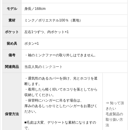
モデル
身長／168cm
素材
ミンク／ポリエステル100％（裏地）
ポケット
左右1つずつ、内ポケット×1
留め具
ボタン×1
備考
・袖のミンクファーの取り外しはできません。
関連商品
当店人気の
ミンクコート
・通気性のあるカバーを掛け、光とホコリを遮
断します。
・着用したら軽く叩いてホコリを落としてから
収納してください。
・保管時にハンガーに吊るす場合は、
⇒
知って頂
厚みのあるしっかりとしたハンガーをお選びく
きたい
ださい。
保管方法
毛皮製品の
取り扱い方
■毛皮は大変、デリケートな素材になりますの
法
で、