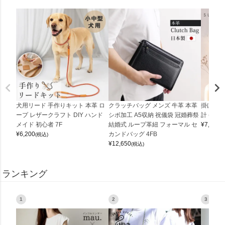
犬用リード 手作りキット 本革 ロ
クラッチバッグ メンズ 牛革 本革
掛け時計
ープ レザークラフト DIY ハンド
シボ加工 A5収納 祝儀袋 冠婚葬祭
計 (0900
メイド 初心者 7F
結婚式 ループ革紐 フォーマル セ
¥
7,150
(
¥
6,200
カンドバッグ 4FB
(税込)
¥
12,650
(税込)
ランキング
1
2
3