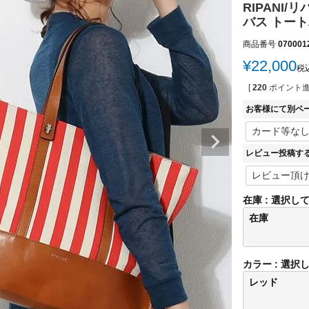
RIPANI
バス トート
商品番号
070001
¥
22,000
税
[
220
ポイント進
お客様にて別ペ
レビュー投稿す
在庫
選択し
在庫
カラー
選択
レッド