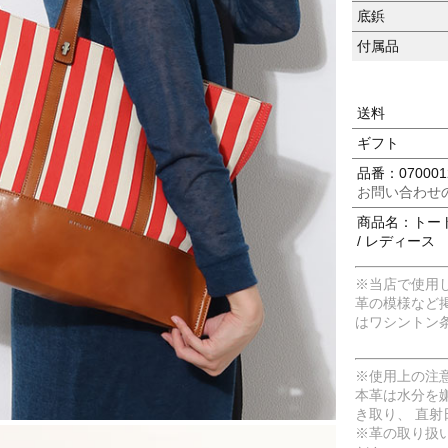
底鋲
付属品
送料
ギフト
品番：070001
お問い合わせ
商品名：トート
/ レディース
※当店で使用
革の模様など
はワシントン
※使用上の注
本革は水分を
き取り、 直
※革の取り扱