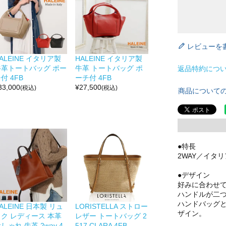
レビューを
ALEINE イタリア製
HALEINE イタリア製
牛革トートバッグ ポー
牛革 トートバッグ ポ
返品特約につ
付 4FB
ーチ付 4FB
33,000
¥
27,500
(税込)
(税込)
商品について
●特長
2WAY／イタ
●デザイン
好みに合わせ
ハンドルが二
ハンドバッグ
ALEINE 日本製 リュ
LORISTELLA ストロー
ザイン。
ック レディース 本革
レザー トートバッグ 2
しゃれ 牛革 2way 4
517 CLARA 4FB