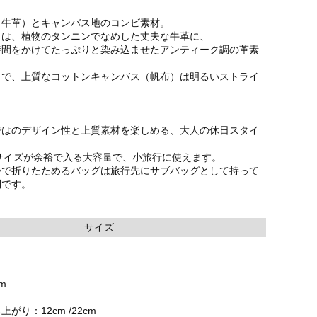
（牛革）とキャンバス地のコンビ素材。
とは、植物のタンニンでなめした丈夫な牛革に、
時間をかけてたっぷりと染み込ませたアンティーク調の革素
りで、上質なコットンキャンバス（帆布）は明るいストライ
ではのデザイン性と上質素材を楽しめる、大人の休日スタイ
サイズが余裕で入る大容量で、小旅行に使えます。
かで折りたためるバッグは旅行先にサブバッグとして持って
利です。
サイズ
m
がり：12cm /22cm