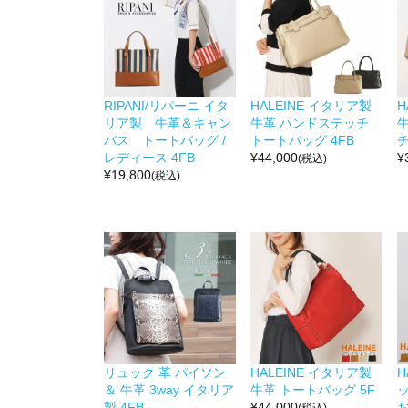
RIPANI/リパーニ イタ
HALEINE イタリア製
H
リア製 牛革＆キャン
牛革 ハンドステッチ
バス トートバッグ /
トートバッグ 4FB
チ
レディース 4FB
¥
44,000
¥
(税込)
¥
19,800
(税込)
リュック 革 パイソン
HALEINE イタリア製
H
＆ 牛革 3way イタリア
牛革 トートバッグ 5F
製 4FB
¥
44,000
お
(税込)