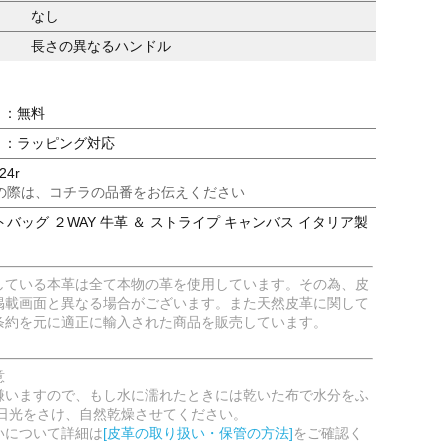
なし
長さの異なるハンドル
：無料
：ラッピング対応
24r
の際は、コチラの品番をお伝えください
バッグ ２WAY 牛革 ＆ ストライプ キャンバス イタリア製
している本革は全て本物の革を使用しています。その為、皮
掲載画面と異なる場合がございます。また天然皮革に関して
条約を元に適正に輸入された商品を販売しています。
意
嫌いますので、もし水に濡れたときには乾いた布で水分をふ
射日光をさけ、自然乾燥させてください。
いについて詳細は
[皮革の取り扱い・保管の方法]
をご確認く