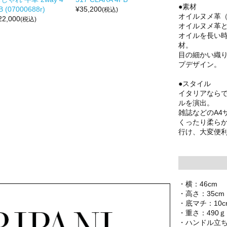
●素材
B (07000688r)
¥
35,200
(税込)
オイルヌメ革
22,000
(税込)
オイルヌメ革
オイルを長い
材。
目の細かい織
プデザイン。
●スタイル
イタリアなら
ルを演出。
雑誌などのA4
くったり柔ら
行け、大変便
・横：46cm
・高さ：35cm
・底マチ：10c
・重さ：490ｇ
・ハンドル立ち上