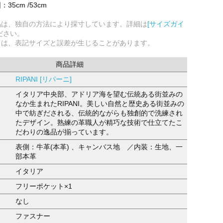
5cm /53cm
品は、独自の方法により採寸しています。詳細は
[サイズガイ
ださい。
ては、表記サイズと誤差が生じることがあります。
商品詳細
RIPANI [リパーニ]
イタリア中央部、アドリア海を望む伝統ある街並みの
なか生まれたRIPANI。美しい自然と歴史ある街並みの
中で紡ぎだされる、伝統的ながらも独創的で洗練され
たデザイン。熟練の革職人が精巧な技術で仕立てたこ
だわりの逸品が揃っています。
表側：牛革(本革) 、キャンバス地 ／内装：生地、一
部本革
イタリア
フリーポケット×1
なし
ファスナー