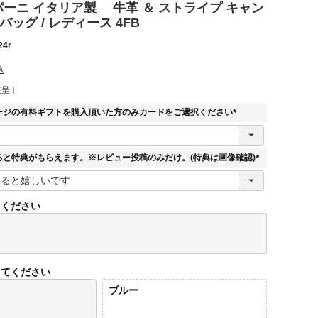
/リパーニ イタリア製 牛革 ＆ ストライプ キャン
バッグ / レディース 4FB
24r
込
呈 ]
ージの有料ギフトを購入頂いた方のみカードをご選択ください
(
必
須
ると特典がもらえます。※レビュー投稿のみだけ。(特典は画像確認)
)
(
必
須
てください
)
してください
ブルー