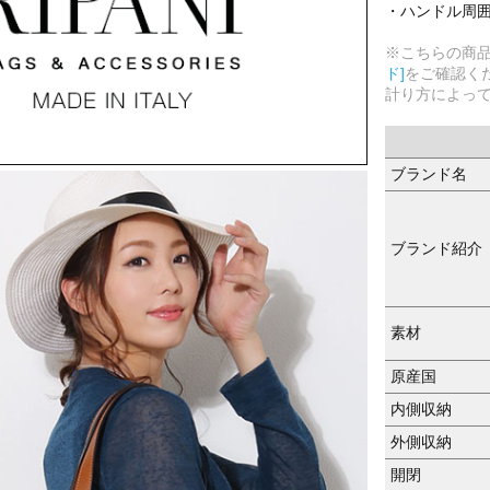
・ハンドル周囲：3
※こちらの商
ド]
をご確認く
計り方によっ
ブランド名
ブランド紹介
素材
原産国
内側収納
外側収納
開閉