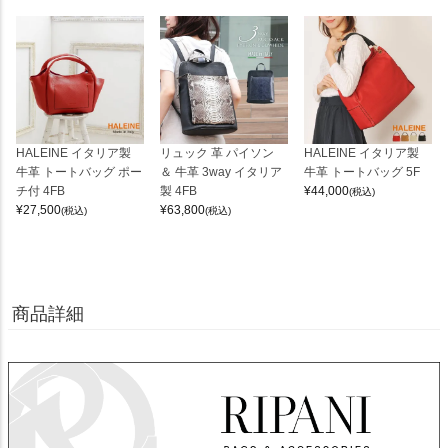
HALEINE イタリア製
リュック 革 パイソン
HALEINE イタリア製
牛革 トートバッグ ポー
＆ 牛革 3way イタリア
牛革 トートバッグ 5F
チ付 4FB
製 4FB
¥
44,000
(税込)
¥
27,500
¥
63,800
(税込)
(税込)
商品詳細