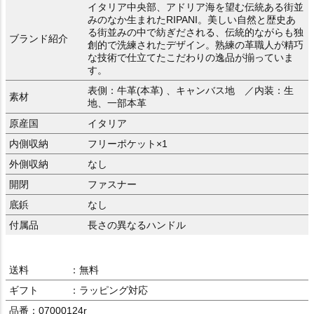
イタリア中央部、アドリア海を望む伝統ある街並
みのなか生まれたRIPANI。美しい自然と歴史あ
る街並みの中で紡ぎだされる、伝統的ながらも独
ブランド紹介
創的で洗練されたデザイン。熟練の革職人が精巧
な技術で仕立てたこだわりの逸品が揃っていま
す。
表側：牛革(本革) 、キャンバス地 ／内装：生
素材
地、一部本革
原産国
イタリア
内側収納
フリーポケット×1
外側収納
なし
開閉
ファスナー
底鋲
なし
付属品
長さの異なるハンドル
送料
：無料
ギフト
：ラッピング対応
品番：07000124r