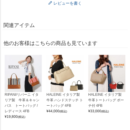
レビューを書く
関連アイテム
他のお客様はこちらの商品も見ています
RIPANI/リパーニ イタ
HALEINE イタリア製
HALEINE イタリア製
リア製 牛革＆キャン
牛革 ハンドステッチ ト
牛革トートバッグ ポー
バス トートバッグ /
ートバッグ 4FB
チ付 4FB
レディース 4FB
¥
44,000
¥
33,000
(税込)
(税込)
¥
19,800
(税込)