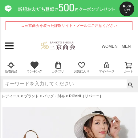
ペー
ジト
ップ
へ
→三京商会を装った詐欺サイト・メールにご注意ください
WOMEN
MEN
新着商品
ランキング
カテゴリ
お気に入り
マイページ
カート
レディース
ブランド
バッグ・財布
RIPANI［リパーニ］