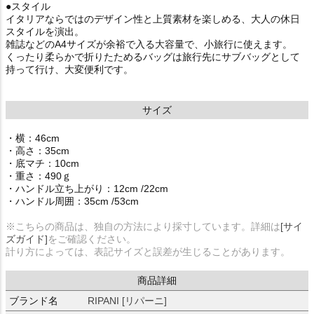
●スタイル
イタリアならではのデザイン性と上質素材を楽しめる、大人の休日
スタイルを演出。
雑誌などのA4サイズが余裕で入る大容量で、小旅行に使えます。
くったり柔らかで折りたためるバッグは旅行先にサブバッグとして
持って行け、大変便利です。
サイズ
・横：46cm
・高さ：35cm
・底マチ：10cm
・重さ：490ｇ
・ハンドル立ち上がり：12cm /22cm
・ハンドル周囲：35cm /53cm
※こちらの商品は、独自の方法により採寸しています。詳細は
[サイ
ズガイド]
をご確認ください。
計り方によっては、表記サイズと誤差が生じることがあります。
商品詳細
ブランド名
RIPANI [リパーニ]