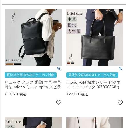
夏決算企画50%OFFクーポン対象
夏決算企画50%OFFクーポン対象
リュック メンズ 通勤 本革 牛革
mieno Vakt 撥水レザー ビジネ
薄型 mieno ミエノ spira スピラ
ス トートバッグ (07000568r)
¥
17,600
¥
22,000
税込
税込