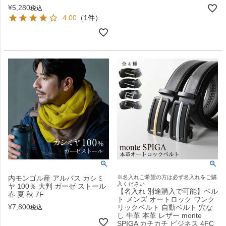
¥
5,280
税込
4.00
（1件）
内モンゴル産 アルバス カシミ
※名入れご希望の方は必ず名入れをご購
入ください
ヤ 100％ 大判 ガーゼ ストール
【名入れ 別途購入で可能】ベル
春 夏 秋 7F
ト メンズ オートロック ワンク
¥
7,800
リックベルト 自動ベルト 穴な
税込
し 牛革 本革 レザー monte
SPIGA カチカチ ビジネス 4FC