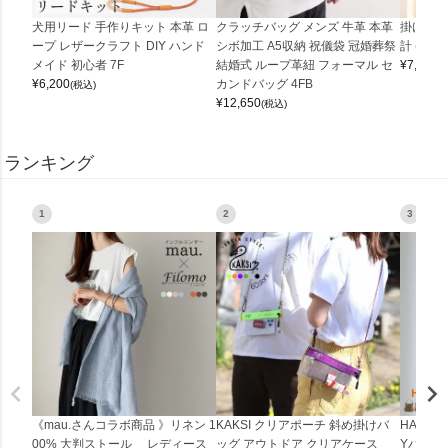
犬用リード 手作りキット 本革 ロ
クラッチバッグ メンズ 牛革 本革
掛け時計
ープ レザークラフト DIY ハンド
シボ加工 A5収納 祝儀袋 冠婚葬祭
計 (0900
メイド 初心者 7F
結婚式 ループ革紐 フォーマル セ
¥
7,150
(
¥
6,200
カンドバッグ 4FB
(税込)
¥
12,650
(税込)
ランキング
1
2
3
《mau.さんコラボ商品 》リネン 1
KAKSI クリアポーチ 斜め掛けバ
HALEI
00% 大判ストール レディース
ッグ アウトドア クリアケース
Yバッグ 