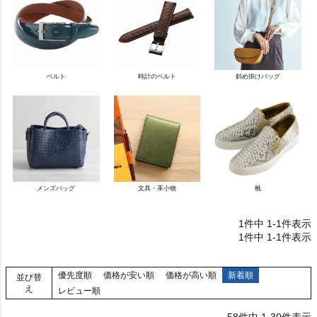
ベルト
時計のベルト
斜め掛けバッグ
メンズバッグ
文具・革小物
靴
1
件中
1
-
1
件表示
1
件中
1
-
1
件表示
優先度順
価格が安い順
価格が高い順
新着順
並び替
え
レビュー順