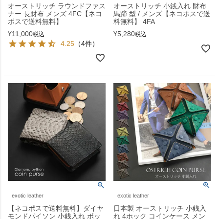
オーストリッチ ラウンドファス
オーストリッチ 小銭入れ 財布
ナー 長財布 メンズ 4FC【ネコ
馬蹄 型 / メンズ【ネコポスで送
ポスで送料無料】
料無料】 4FA
¥
11,000
¥
5,280
税込
税込
4.25
（4件）
exotic leather
exotic leather
【ネコポスで送料無料】ダイヤ
日本製 オーストリッチ 小銭入
モンドパイソン 小銭入れ ボッ
れ 4ホック コインケース メン