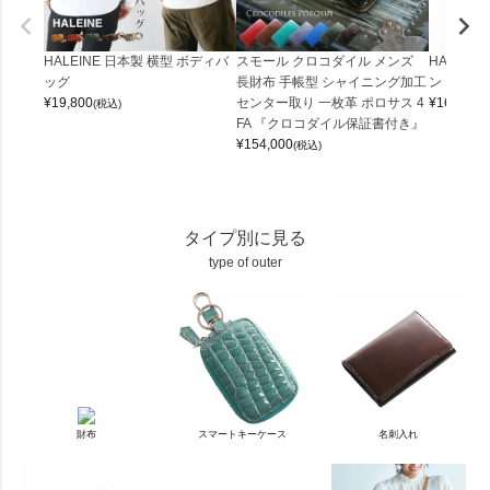
HALEINE 日本製 横型 ボディバ
スモール クロコダイル メンズ
HALEIN
ッグ
長財布 手帳型 シャイニング加工
ンドファス
¥
19,800
センター取り 一枚革 ポロサス 4
¥
16,500
(税込)
(
FA 『クロコダイル保証書付き』
¥
154,000
(税込)
タイプ別に見る
type of outer
財布
スマートキーケース
名刺入れ