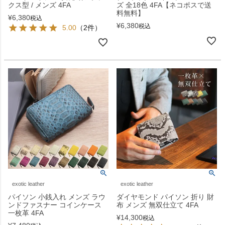
クス型 / メンズ 4FA
ズ 全18色 4FA【ネコポスで送
料無料】
¥
6,380
税込
¥
6,380
税込
5.00
（2件）
exotic leather
exotic leather
パイソン 小銭入れ メンズ ラウ
ダイヤモンド パイソン 折り 財
ンドファスナー コインケース
布 メンズ 無双仕立て 4FA
一枚革 4FA
¥
14,300
税込