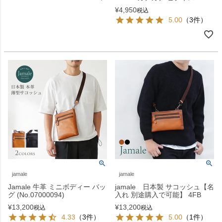
¥
4,950
税込
5.00
（3件）
jamale
jamale
Jamale 牛革 ミニボディー バッ
jamale 日本製 サコッシュ【名
グ (No.07000094)
入れ 別途購入で可能】 4FB
¥
13,200
¥
13,200
税込
税込
4.33
（3件）
5.00
（1件）