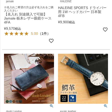
jamale
HALEINE
※名入れご希望の方は必ず名入れをご購
HALEINE SPORTS ドライバー
入ください
用 1W ヘッドカバー 日本製
【名入れ 別途購入で可能】
4FB
Jamale 栃木レザー眼鏡ケース
¥
9,900
4FA
税込
¥
9,570
税込
5.00
（1件）
doob London
exotic leather