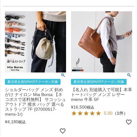
夏決算企画50%OFFクーポン対象
夏決算企画50%OFFクーポン対象
ショルダーバッグ メンズ 斜め
【名入れ 別途購入で可能】本革
がけ ナイロン Mia Borsa 【ネ
トートバッグ メンズ レザー
コポスで送料無料】 サコッシュ
mieno 牛革 5F
アウトドア 撥水 バッグ 選べる
¥
16,500
税込
ストラップ 7F (07000617-
5.00
（1件）
mens-1r)
¥
4,180
税込