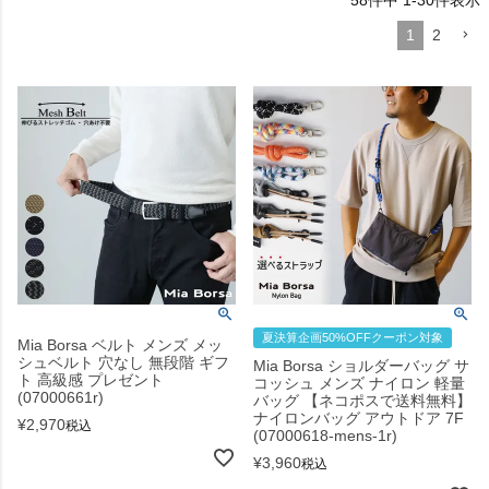
58
件中
1
-
30
件表示
1
2
夏決算企画50%OFFクーポン対象
Mia Borsa ベルト メンズ メッ
シュベルト 穴なし 無段階 ギフ
Mia Borsa ショルダーバッグ サ
ト 高級感 プレゼント
コッシュ メンズ ナイロン 軽量
(07000661r)
バッグ 【ネコポスで送料無料】
ナイロンバッグ アウトドア 7F
¥
2,970
税込
(07000618-mens-1r)
¥
3,960
税込