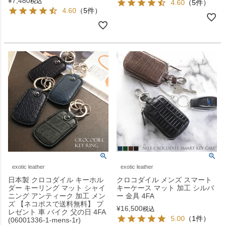
¥
7,480
税込
4.60
（5件）
4.60
（5件）
exotic leather
exotic leather
日本製 クロコダイル キーホル
クロコダイル メンズ スマート
ダー キーリング マット シャイ
キーケース マット 加工 シルバ
ニング アンティーク 加工 メン
ー 金具 4FA
ズ 【ネコポスで送料無料】 プ
¥
16,500
税込
レゼント 車 バイク 父の日 4FA
5.00
（1件）
(06001336-1-mens-1r)