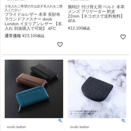
※名入れご希望の方は必ず名入れをご購
腕時計 付け替え用 ベルト 本革
入ください
メンズ アリゲーター 鰐皮
ブライドルレザー 本革 長財布
22mm【ネコポスで送料無料】
ラウンドファスナー doob
4FA
London イタリアンレザー 【名
¥
12,100
入れ 別途購入で可能】 4FC
税込
通常価格
¥
23,100
税込
exotic leather
exotic leather