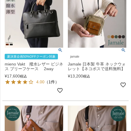
夏決算企画50%OFFクーポン対象
jamale
mieno Vakt 撥水レザー ビジネ
Jamale 日本製 牛革 ネックウォ
ス ブリーフケース 2way
レット【ネコポスで送料無料】
¥
17,600
¥
13,200
税込
税込
4.00
（1件）