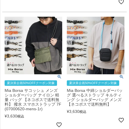
夏決算企画50%OFFクーポン対象
夏決算企画50%OFFクーポン対象
Mia Borsa サコッシュ メンズ
Mia Borsa 中綿ショルダーバッ
ショルダーバッグ ナイロン 軽
グ 選べるストラップ キルティ
量 バッグ 【ネコポスで送料無
ング ショルダーバッグ メンズ
料】 撥水 スマホストラップ 7F
【ネコポスで送料無料】
(07000620-mens-1r)
¥
3,630
税込
¥
3,630
税込