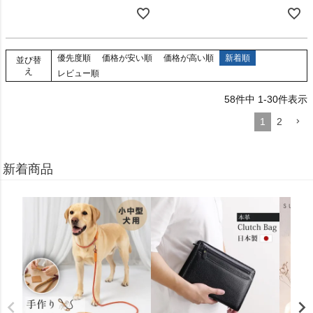
優先度順
価格が安い順
価格が高い順
新着順
並び替
え
レビュー順
58
件中
1
-
30
件表示
1
2
新着商品