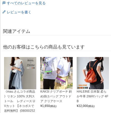
すべてのレビューを見る
レビューを書く
関連アイテム
他のお客様はこちらの商品も見ています
《mau.さんコラボ商品
KAKSI クリアポーチ 斜
HALEINE 日本製 柔ら
》リネン 100% 大判ス
め掛けバッグ アウトド
か牛革 2WAYバッグ 4F
トール レディース U
ア クリアケース
B
Vカット 【ネコポスで
¥
1,650
¥
22,000
(税込)
(税込)
送料無料】 (08000252