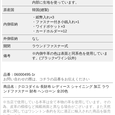
内部に生地を使っています。
原産国
韓国(縫製)
・紙幣入れ×3
・ファスナー付き小銭入れ×1
内側収納
・ワイドポケット×3
・カードホルダー×12
外側収納
なし
開閉
ラウンドファスナー式
※内側牛革の色は表面と同系色を使用していま
備考
す。(ブラック×ワイン以外)
品番：06000495-1r
お問い合わせの際は、コチラの品番をお伝えください
商品名：クロコダイル 長財布 レディース シャイニング 加工 ラウ
ンドファスナー 財布 ヘンローン 全20色
※当店で使用している本革は全て本物の革を使用しています。その
為、皮革の模様など掲載画面と異なる場合がございます。また天然
皮革に関してはワシントン条約を元に適正に輸入された商品を販売