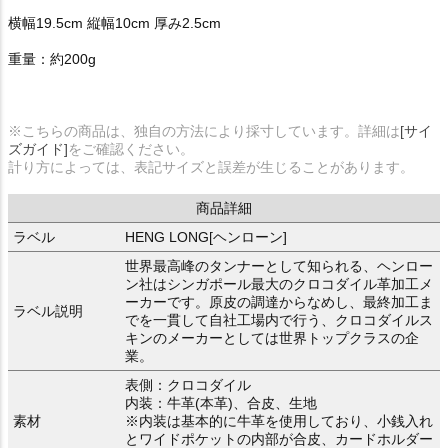
横幅19.5cm 縦幅10cm 厚み2.5cm
重量：約200g
※こちらの商品は、独自の方法により採寸しています。詳細は
[サイ
ズガイド]
をご確認ください。
計り方によっては、表記サイズと誤差が生じることがあります。
商品詳細
ラベル
HENG LONG[ヘンローン]
世界最高峰のタンナーとして知られる、ヘンロー
ン社はシンガポール最大のクロコダイル革加工メ
ーカーです。原皮の調達からなめし、最終加工ま
ラベル説明
でを一貫して自社工場内で行う、クロコダイルス
キンのメーカーとしては世界トップクラスの企
業。
表側：クロコダイル
内装：牛革(本革)、合皮、生地
素材
※内装は基本的に牛革を使用しており、小銭入れ
とワイドポケットの内部が合皮、カードホルダー