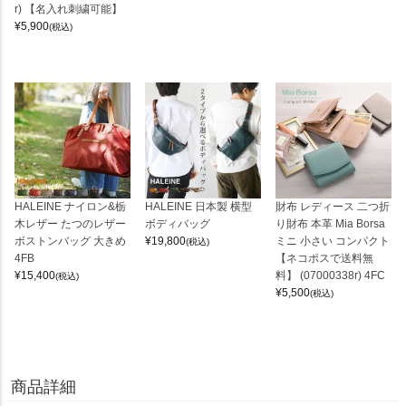
r) 【名入れ刺繍可能】
¥
5,900
(税込)
HALEINE ナイロン&栃
HALEINE 日本製 横型
財布 レディース 二つ折
木レザー たつのレザー
ボディバッグ
り財布 本革 Mia Borsa
ボストンバッグ 大きめ
¥
19,800
ミニ 小さい コンパクト
(税込)
4FB
【ネコポスで送料無
¥
15,400
料】 (07000338r) 4FC
(税込)
¥
5,500
(税込)
商品詳細