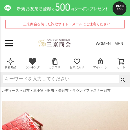
ペー
ジト
ップ
へ
→三京商会を装った詐欺サイト・メールにご注意ください
WOMEN
MEN
新着商品
ランキング
カテゴリ
お気に入り
マイページ
カート
レディース
財布・革小物
財布
長財布
ラウンドファスナー財布