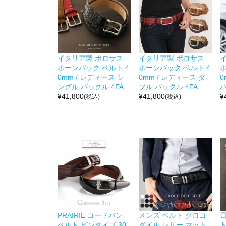
イタリア製 ポロサス
イタリア製 ポロサス
ホーンバック ベルト 4
ホーンバック ベルト 4
ホ
0mm / レディース シ
0mm / レディース ダ
0
ングル バックル 4FA
ブル バックル 4FA
バ
¥
41,800
¥
41,800
¥
(税込)
(税込)
PRAIRIE コードバン
メンズ ベルト クロコ
ベルト ピンタイプ 30
ダイル レザー マット