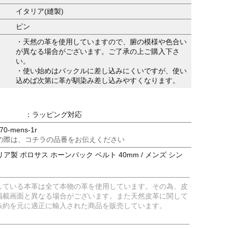
イタリア(縫製)
ピン
・天然の革を使用していますので、腑の模様や色合い
が異なる場合がございます。ご了承の上ご購入下さ
い。
・使い始めはバックルに差し込みにくいですが、使い
込めば次第に革が馴染み差し込みやすくなります。
：ラッピング対応
0-mens-1r
の際は、コチラの品番をお伝えください
ア製 ポロサス ホーンバック ベルト 40mm / メンズ シン
している本革は全て本物の革を使用しています。その為、皮
掲載画面と異なる場合がございます。また天然皮革に関して
条約を元に適正に輸入された商品を販売しています。