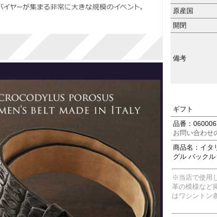
原産国
開閉
備考
ギフト
品番：0600067
お問い合わせ
商品名：イタリ
グル バックル
※当店で使用
革の模様など
はワシントン