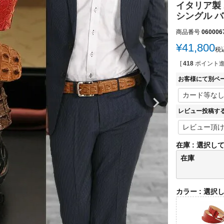
イタリア製 
シングル バ
商品番号
060006
¥
41,800
税
[
418
ポイント進
お客様にて別ペ
レビュー投稿す
在庫
選択し
在庫
カラー
選択