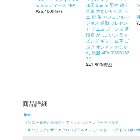
mm レディース 4FA
加工 35mm 男性 紳士
ン
¥
26,400
本革 大きいサイズ ワ
(税込)
ニ 鰐 革 カジュアル ビ
付
ジネス 通勤 プレゼン
¥
ト デニム ジーンズ 普
段着 かっこいい ラッ
ピング ギフト 皮革 ゴ
ルフ オシャレ おしゃ
れ 私服 4FA (0600182
7r)
¥
41,800
(税込)
商品詳細
item
メンズ
素材から探す・ファッション
レザー
ベルト
エキゾチックレザー
クロコダイル
スモールクロコダイル（ポロ