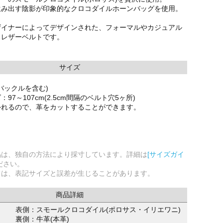
生み出す陰影が印象的なクロコダイルホーンバッグを使用。
ザイナーによってデザインされた、フォーマルやカジュアル
るレザーベルトです。
サイズ
(バックルを含む)
97～107cm(2.5cm間隔のベルト穴5ヶ所)
外れるので、革をカットすることができます。
品は、独自の方法により採寸しています。詳細は
[サイズガイ
ださい。
ては、表記サイズと誤差が生じることがあります。
商品詳細
表側：スモールクロコダイル(ポロサス・イリエワニ)
裏側：牛革(本革)