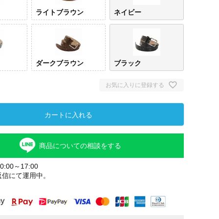
ライトブラウン
ネイビー
ダークブラウン
ブラック
お気に入りに登録する
カートに入れる
ド
ライトブラ
ネイビー
グレー
ダークブラ
ブラ
ウン
ウン
商品についての相談をする
:00～17:00
返信にて運用中。