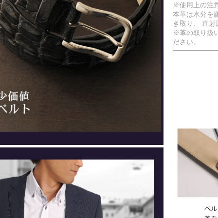
※使用上の注
本革は水分を
き取り、 直
※革の取り扱
ださい。