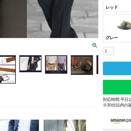
レッド
グレー
レッ
対応時間:平日10
※30分以内の