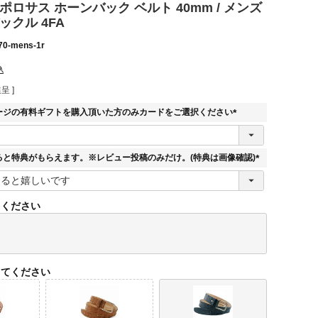
ポロサス ホーンバック ベルト 40mm / メンズ
ックル 4FA
70-mens-1r
込
呈 ]
ージの有料ギフトを購入頂いた方のみカードをご選択ください
(
必
須
ると特典がもらえます。※レビュー投稿のみだけ。(特典は画像確認)
)
(
必
須
てください
)
してください