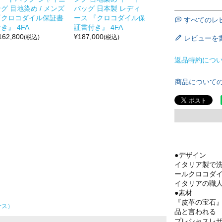
グ 目地染め / メンズ
バッグ 日本製 レディ
『クロコダイル保証書
ース 『クロコダイル保
すべてのレ
き』 4FA
証書付き』 4FA
162,800
¥
187,000
(税込)
(税込)
レビューを
返品特約につ
商品について
●デザイン
イタリア製で
ールクロコダ
イタリアの職
●素材
『皮革の宝石
サス）
品と言われる
プレシャスレザ