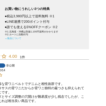
お買い物にうれしい3つの特典
●税込3,980円以上で送料無料 ※1
●LINE連携で200ポイント付与
●誰でも使える5%OFFクーポン ※2
※1.北海道・沖縄は別途1,100円送料がかかります
※2.カートに自動付与
→返品について
4.00
1
非公開
0/14
落な背ワニベルトでデニムと相性抜群です。

ロサスの背ワニだからか背ワニ独特の厳つさも抑えられて
です。

ぎとサイズ調整の穴開けが難易度が少し残念でしたが、こ
えれば相当良い商品です。