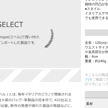
独特の凹凸が
●スタイル
イタリア人デ
でも使用でき
全長：120cm
ウエストサイズ：
※金具部分が
幅：4cm
重量：約240g
※こちらの商
ド]
をご確認く
計り方によっ
素材