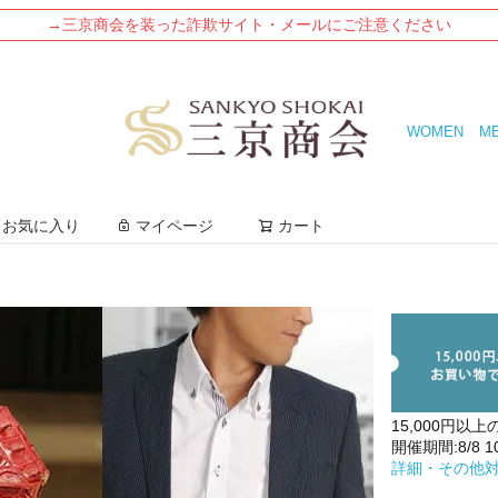
→三京商会を装った詐欺サイト・メールにご注意ください
WOMEN
M
検索
お気に入り
マイページ
カート
15,000円以上
開催期間:8/8 10:
詳細・その他