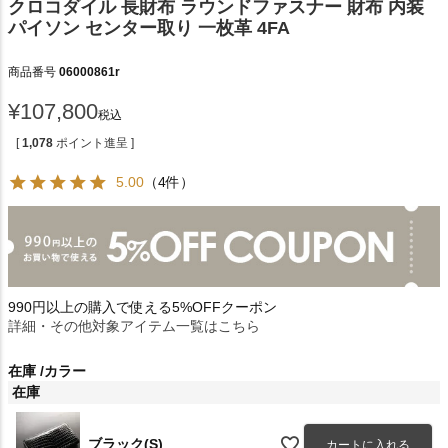
クロコダイル 長財布 ラウンドファスナー 財布 内装
パイソン センター取り 一枚革 4FA
商品番号
06000861r
¥
107,800
税込
[
1,078
ポイント進呈 ]
5.00
（4件）
990円以上の購入で使える5%OFFクーポン
詳細・その他対象アイテム一覧はこちら
在庫
カラー
在庫
ブラック(S)
カートに入れる