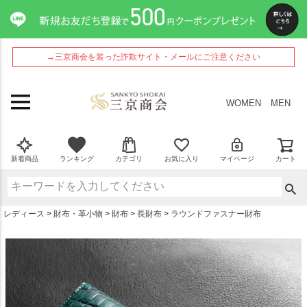
ペー
ジト
ップ
へ
→三京商会を装った詐欺サイト・メールにご注意ください
WOMEN
MEN
新着商品
ランキング
カテゴリ
お気に入り
マイページ
カート
レディース
財布・革小物
財布
長財布
ラウンドファスナー財布