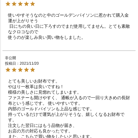
使いやすそうなのと中のゴールデンパイソンに惹かれて購入金
運が上がりそう

 日にちの良い日に下ろすのでまだ使用してません。とても素敵
なクロコなので

使うのが楽しみ良い買い物をしました。
非公開
投稿日
2021/11/20
とても美しいお財布です。

やはり一枚革は良いですね！

模様の美しさに見惚れてしまいます。 

ファスナーも開けやすく、 通帳が入るので一回り大きめの長財
布という感じです。 使いやすいです。

内部のゴールドパイソンも上品な感じです。

持っているだけで運気が上がりそうな、嬉しくなるお財布で
す。

注文した翌日にはもう品物が届き、

お店の方の対応も良かったです。

また、こちらで買い物をしたいと思います。