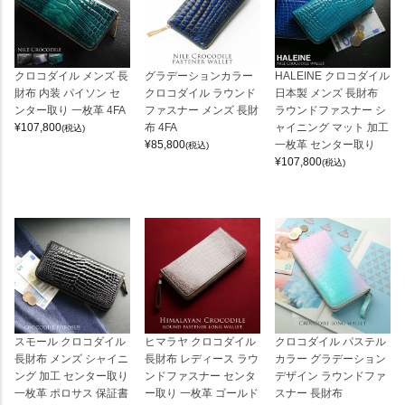
クロコダイル メンズ 長
グラデーションカラー
HALEINE クロコダイル
財布 内装 パイソン セ
クロコダイル ラウンド
日本製 メンズ 長財布
ンター取り 一枚革 4FA
ファスナー メンズ 長財
ラウンドファスナー シ
¥
107,800
布 4FA
ャイニング マット 加工
(税込)
¥
85,800
一枚革 センター取り
(税込)
¥
107,800
(税込)
スモール クロコダイル
ヒマラヤ クロコダイル
クロコダイル パステル
長財布 メンズ シャイニ
長財布 レディース ラウ
カラー グラデーション
ング 加工 センター取り
ンドファスナー センタ
デザイン ラウンドファ
一枚革 ポロサス 保証書
ー取り 一枚革 ゴールド
スナー 長財布