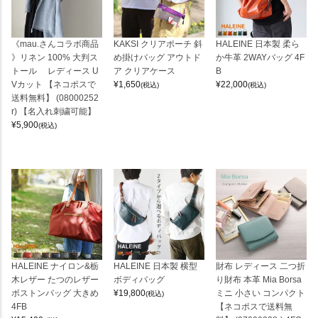
《mau.さんコラボ商品
KAKSI クリアポーチ 斜
HALEINE 日本製 柔ら
》リネン 100% 大判ス
め掛けバッグ アウトド
か牛革 2WAYバッグ 4F
トール レディース U
ア クリアケース
B
Vカット 【ネコポスで
¥
1,650
¥
22,000
(税込)
(税込)
送料無料】 (08000252
r) 【名入れ刺繍可能】
¥
5,900
(税込)
HALEINE ナイロン&栃
HALEINE 日本製 横型
財布 レディース 二つ折
木レザー たつのレザー
ボディバッグ
り財布 本革 Mia Borsa
ボストンバッグ 大きめ
¥
19,800
ミニ 小さい コンパクト
(税込)
4FB
【ネコポスで送料無