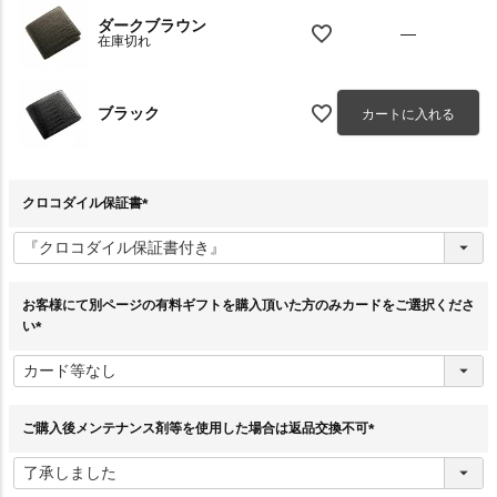
ダークブラウン
—
在庫切れ
ブラック
カートに入れる
クロコダイル保証書
(
必
須
)
お客様にて別ページの有料ギフトを購入頂いた方のみカードをご選択くださ
い
(
必
須
)
ご購入後メンテナンス剤等を使用した場合は返品交換不可
(
必
須