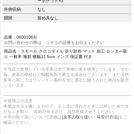
ーポケット×3
外側収納
なし
開閉
留め具なし
品番：06001063r
お問い合わせの際は、コチラの品番をお伝えください
商品名：スモール クロコダイル 折り財布 マット 加工 センター取
り 一枚革 無双 横幅11.5cm メンズ 保証書 付き
※当店で使用している本革は全て本物の革を使用しています。その
為、皮革の模様など掲載画面と異なる場合がございます。また天然
皮革に関してはワシントン条約を元に適正に輸入された商品を販売
しています。
※使用上の注意
本革は水分を嫌いますので、もし水に濡れたときには乾いた布で水
分をふき取り、 直射日光をさけ、自然乾燥させてください。
※革の取り扱いについて詳細は
[皮革の取り扱い・保管の方法]
をご
確認ください。