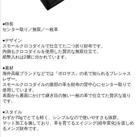
●特長
センター取り／無双／一枚革
●デザイン
スモールクロコダイルで仕立てた二つ折り財布です。
内側もクロコダイルを使用した贅沢な無双仕立て。
紙幣入れは2層に分かれています。
●素材
海外高級ブランドなどでは『ポロサス』の名で知られるプレシャス
レザー。
スモールクロコダイルの腹部の革を財布の背中心にセンター取りで
使用しています。
表面から裏面にかけて継ぎ目の無い一枚の革で仕立てた贅沢な造り
です。
●スタイル
わずか70gでとても軽く、シンプルなので使いやすさも抜群。
マット加工を施しており、革を育てるエイジング(経年変化)を楽しめ
るメンズ財布です。