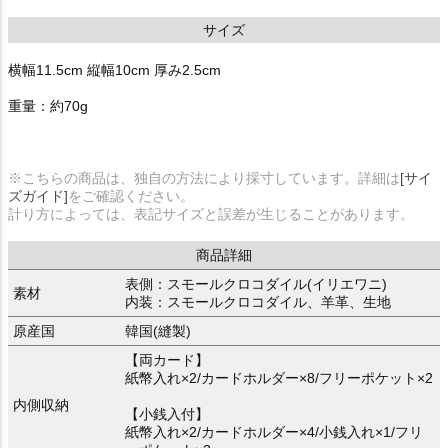
サイズ
横幅11.5cm 縦幅10cm 厚み2.5cm
重量：約70g
※こちらの商品は、独自の方法により採寸しています。詳細は
[サイ
ズガイド]
をご確認ください。
計り方によっては、表記サイズと誤差が生じることがあります。
商品詳細
表側：スモールクロコダイル(イリエワニ)
素材
内装：スモールクロコダイル、羊革、生地
原産国
韓国(縫製)
【両カード】
紙幣入れ×2/カードホルダー×8/フリーポケット×2
内側収納
【小銭入付】
紙幣入れ×2/カードホルダー×4/小銭入れ×1/フリ