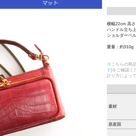
横幅22cm 高さ1
ハンドル立ち上が
ショルダーベルト
重量：約310g
※こちらの商
ド]
をご確認く
計り方によっ
素材
原産国