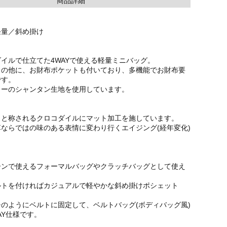
商品詳細
軽量／斜め掛け
イルで仕立てた4WAYで使える軽量ミニバッグ。
トの他に、お財布ポケットも付いており、多機能でお財布要
です。
ラーのシャンタン生地を使用しています。
』と称されるクロコダイルにマット加工を施しています。
ならではの味のある表情に変わり行くエイジング(経年変化)
ーンで使えるフォーマルバッグやクラッチバッグとして使え
ルトを付ければカジュアルで軽やかな斜め掛けポシェット
のようにベルトに固定して、ベルトバッグ(ボディバッグ風)
AY仕様です。