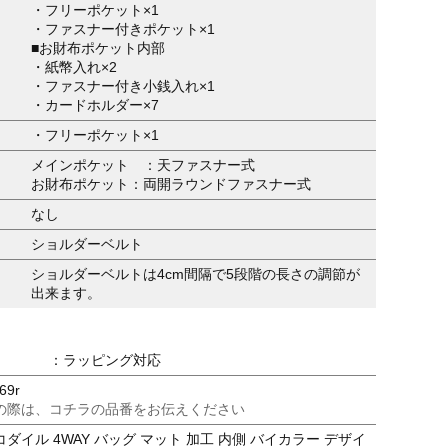
・フリーポケット×1
・ファスナー付きポケット×1
■お財布ポケット内部
・紙幣入れ×2
・ファスナー付き小銭入れ×1
・カードホルダー×7
・フリーポケット×1
メインポケット ：天ファスナー式
お財布ポケット：両開ラウンドファスナー式
なし
ショルダーベルト
ショルダーベルトは4cm間隔で5段階の長さの調節が
出来ます。
：ラッピング対応
69r
の際は、コチラの品番をお伝えください
ダイル 4WAY バッグ マット 加工 内側 バイカラー デザイ