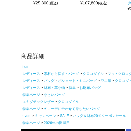
¥
25,300
¥
107,800
き
(税込)
(税込)
¥
商品詳細
item
レディース
素材から探す・バッグ
クロコダイル
マットクロコ
レディース
バッグ
ポシェット・ミニバッグ
ワニ革
クロコダ
レディース
財布・革小物
特集
お財布バッグ
特集ページ
小さいバッグ
エキゾチックレザー
クロコダイル
特集ページ
冬コーデに合わせて持ちたいバッグ
event
キャンペーン
SALE
バッグ＆財布20％クーポンセール
特集ページ
2026年の開運日