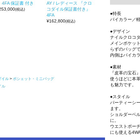
 4FA 保証書 付き
AY / レディース 『クロ
253,000
コダイル保証書付き』
(税込)
●特長
4FA
バイカラー／
¥
162,800
(税込)
●デザイン
ナイルクロコダ
メインポケッ
らずのバッグ
内側はバイカ
●素材
『皮革の宝石
使うほどに本革
ダイル
ポシェット・ミニバッグ
も魅力です。
イル
●スタイル
パーティーシ
ます。
ショルダーベ
に。
ウエストポーチ
にも使える4W