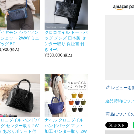
ダイヤモンドパイソン
クロコダイル トートバ
シェット 2WAY ミニ
ッグ メンズ 日本製 セ
ッグ 5F
ンター取り 保証書 付
9,900
き 4FA
(税込)
¥
330,000
(税込)
レビューを
返品特約につ
商品について
クロコダイル ハンドバ
ナイル クロコダイル
グ センター取り 2W
ハンドバッグ マット
AY あおりポケット付
加工 センター取り 2W