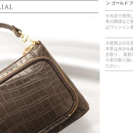
ン ゴールド 
※当店で使用
革の模様など
はワシントン
※使用上の注
本革は水分を
き取り、 直
※革の取り扱
ださい。