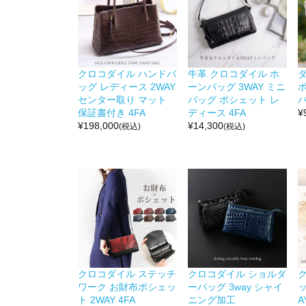
クロコダイル ハンドバ
牛革 クロコダイル ホ
ッグ レディース 2WAY
ーンバッグ 3WAY ミニ
ポ
センター取り マット
バッグ ポシェット レ
バ
保証書付き 4FA
ディース 4FA
¥
¥
198,000
¥
14,300
(税込)
(税込)
クロコダイル ステッチ
クロコダイル ショルダ
ワーク お財布ポシェッ
ーバッグ 3way シャイ
ッ
ト 2WAY 4FA
ニング加工