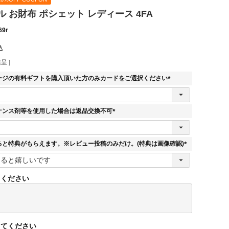
 お財布 ポシェット レディース 4FA
69r
込
呈 ]
ージの有料ギフトを購入頂いた方のみカードをご選択ください
(
必
須
ナンス剤等を使用した場合は返品交換不可
)
(
必
須
ると特典がもらえます。※レビュー投稿のみだけ。(特典は画像確認)
)
(
必
須
てください
)
してください