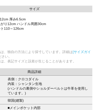
サイズ
2cm 厚み6.5cm
り12cm ハンドル周囲30cm
110～126cm
品は、独自の方法により採寸しています。詳細は
[サイズガイ
ださい。
ては、表記サイズと誤差が生じることがあります。
商品詳細
表側：クロコダイル
内装：シャンタン生地
(ハンドルの裏側やショルダーベルトは牛革を使用し
ています。)
韓国(縫製)
■メインポケット内部