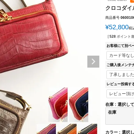
クロコダイル
商品番号
060010
¥
52,800
税
[
528
ポイント進
お客様にて別ペ
ご購入後メンテ
レビュー投稿す
在庫
選択し
在庫
カラー
選択