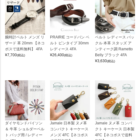
腕時計ベルト メンズ リ
PRAIRIE コードバン ベ
ベルト レディース バッ
ザード 革 20mm 【ネコ
ルト ピンタイプ 30mm
クル 本革 スタッズ ア
ポスで送料無料】 4FA
レディース 4FA
ンティーク調 Rametto
¥
7,700
¥
26,400
Belly ブラック 4FA
(税込)
(税込)
¥
3,630
(税込)
ダイヤモンドパイソン
Jamale 日本製 ヌメ革
Jamale ヌメ革 コンパ
＆ 牛革 ショルダーベル
コンパクト キーケース
クト キーケース 日本製
ト バッグ用 / レディー
メンズ 4FC【ネコポス
4FC【ネコポスで送料