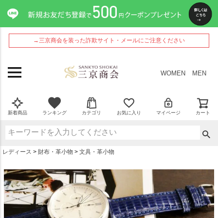
ペー
ジト
ップ
へ
→三京商会を装った詐欺サイト・メールにご注意ください
WOMEN
MEN
新着商品
ランキング
カテゴリ
お気に入り
マイページ
カート
レディース
財布・革小物
文具・革小物