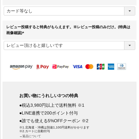
(
必
須
)
レビュー投稿すると特典がもらえます。※レビュー投稿のみだけ。(特典は
画像確認)
(
必
須
)
お買い物にうれしい3つの特典
●税込3,980円以上で送料無料 ※1
●LINE連携で200ポイント付与
●誰でも使える5%OFFクーポン ※2
※1.北海道・沖縄は別途1,100円送料がかかります
※2.カートに自動付与
→返品について