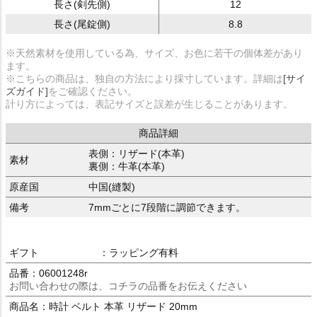
長さ(剣先側)
12
長さ(尾錠側)
8.8
※天然素材を使用している為、サイズ、お色に若干の個体差があり
ます。
※こちらの商品は、独自の方法により採寸しています。詳細は
[サイ
ズガイド]
をご確認ください。
計り方によっては、表記サイズと誤差が生じることがあります。
商品詳細
表側：リザード(本革)
素材
裏側：牛革(本革)
原産国
中国(縫製)
備考
7mmごとに7段階に調節できます。
ギフト
：ラッピング有料
品番：06001248r
お問い合わせの際は、コチラの品番をお伝えください
商品名：時計 ベルト 本革 リザード 20mm