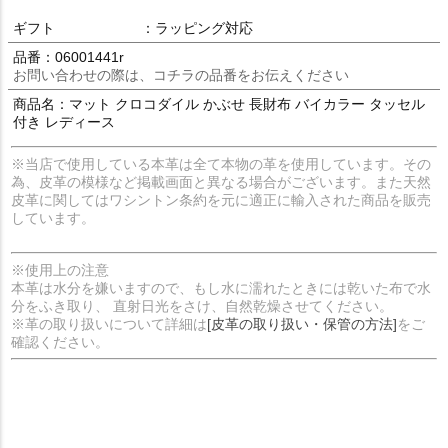
ギフト
：ラッピング対応
品番：06001441r
お問い合わせの際は、コチラの品番をお伝えください
商品名：マット クロコダイル かぶせ 長財布 バイカラー タッセル
付き レディース
※当店で使用している本革は全て本物の革を使用しています。その
為、皮革の模様など掲載画面と異なる場合がございます。また天然
皮革に関してはワシントン条約を元に適正に輸入された商品を販売
しています。
※使用上の注意
本革は水分を嫌いますので、もし水に濡れたときには乾いた布で水
分をふき取り、 直射日光をさけ、自然乾燥させてください。
※革の取り扱いについて詳細は
[皮革の取り扱い・保管の方法]
をご
確認ください。