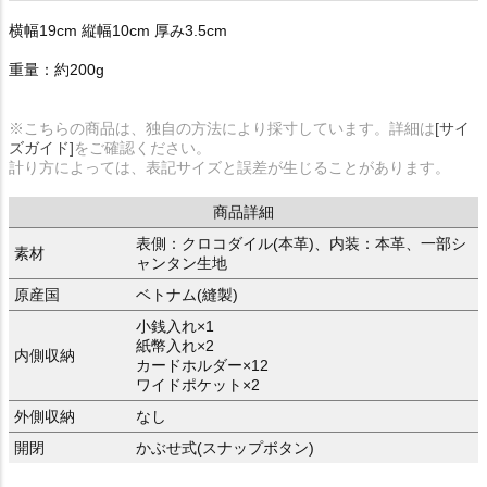
横幅19cm 縦幅10cm 厚み3.5cm
重量：約200g
※こちらの商品は、独自の方法により採寸しています。詳細は
[サイ
ズガイド]
をご確認ください。
計り方によっては、表記サイズと誤差が生じることがあります。
商品詳細
表側：クロコダイル(本革)、内装：本革、一部シ
素材
ャンタン生地
原産国
ベトナム(縫製)
小銭入れ×1
紙幣入れ×2
内側収納
カードホルダー×12
ワイドポケット×2
外側収納
なし
開閉
かぶせ式(スナップボタン)