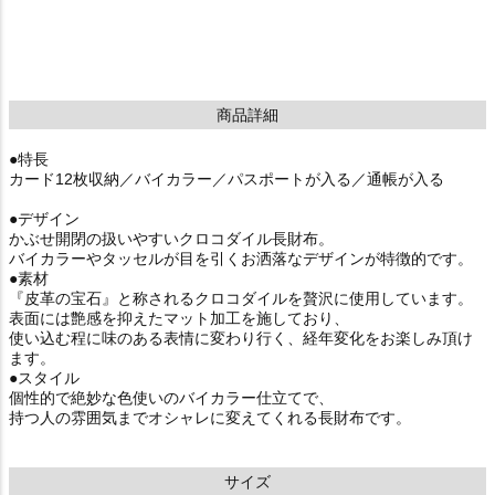
商品詳細
●特長
カード12枚収納／バイカラー／パスポートが入る／通帳が入る
●デザイン
かぶせ開閉の扱いやすいクロコダイル長財布。
バイカラーやタッセルが目を引くお洒落なデザインが特徴的です。
●素材
『皮革の宝石』と称されるクロコダイルを贅沢に使用しています。
表面には艶感を抑えたマット加工を施しており、
使い込む程に味のある表情に変わり行く、経年変化をお楽しみ頂け
ます。
●スタイル
個性的で絶妙な色使いのバイカラー仕立てで、
持つ人の雰囲気までオシャレに変えてくれる長財布です。
サイズ