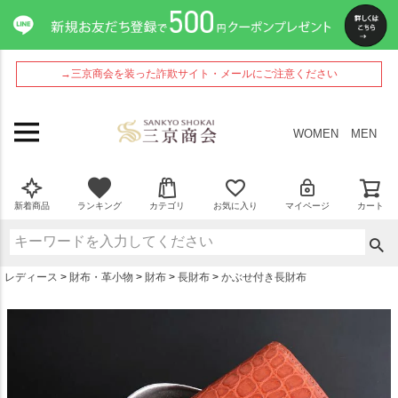
ペー
ジト
ップ
へ
→三京商会を装った詐欺サイト・メールにご注意ください
WOMEN
MEN
新着商品
ランキング
カテゴリ
お気に入り
マイページ
カート
レディース
財布・革小物
財布
長財布
かぶせ付き長財布