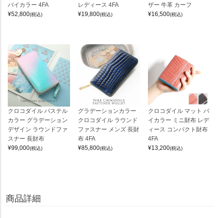
バイカラー 4FA
レディース 4FA
ザー 牛革 カーフ
¥
52,800
¥
19,800
¥
16,500
(税込)
(税込)
(税込)
クロコダイル パステル
グラデーションカラー
クロコダイル マット バ
カラー グラデーション
クロコダイル ラウンド
イカラー ミニ財布 レデ
デザイン ラウンドファ
ファスナー メンズ 長財
ィース コンパクト財布
スナー 長財布
布 4FA
4FA
¥
99,000
¥
85,800
¥
13,200
(税込)
(税込)
(税込)
商品詳細