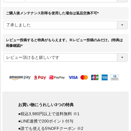
須
)
ご購入後メンテナンス剤等を使用した場合は返品交換不可
(
必
須
)
レビュー投稿すると特典がもらえます。※レビュー投稿のみだけ。(特典は
画像確認)
(
必
須
)
お買い物にうれしい3つの特典
●税込3,980円以上で送料無料 ※1
●LINE連携で200ポイント付与
●誰でも使える5%OFFクーポン ※2