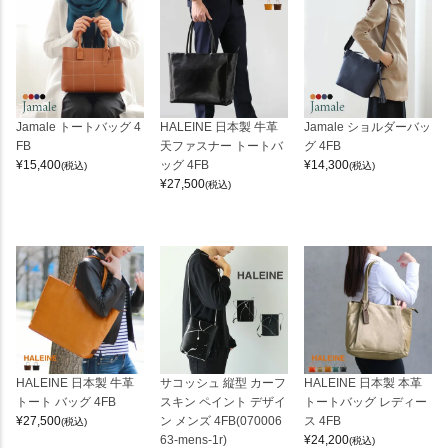
Jamale トートバッグ 4
HALEINE 日本製 牛革
Jamale ショルダーバッ
FB
天ファスナー トートバ
グ 4FB
¥
15,400
ッグ 4FB
¥
14,300
(税込)
(税込)
¥
27,500
(税込)
HALEINE 日本製 牛革
サコッシュ 縦型 カーフ
HALEINE 日本製 本革
トート バッグ 4FB
スキン ペイント デザイ
トートバッグ レディー
¥
27,500
ン メンズ 4FB(070006
ス 4FB
(税込)
63-mens-1r)
¥
24,200
(税込)