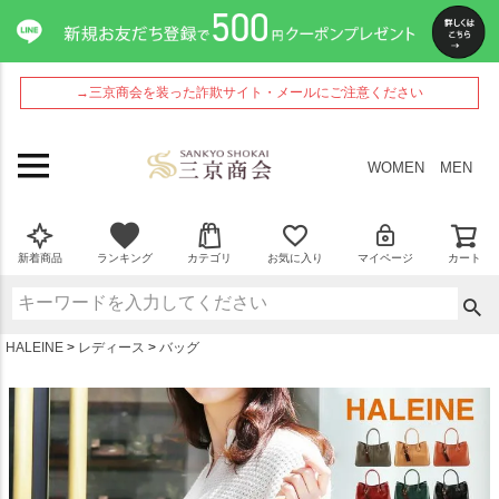
ペー
ジト
ップ
へ
→三京商会を装った詐欺サイト・メールにご注意ください
WOMEN
MEN
新着商品
ランキング
カテゴリ
お気に入り
マイページ
カート
HALEINE
レディース
バッグ