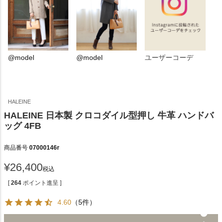
@model
@model
ユーザーコーデ
HALEINE
HALEINE 日本製 クロコダイル型押し 牛革 ハンドバ
ッグ 4FB
商品番号
07000146r
¥
26,400
税込
[
264
ポイント進呈 ]
4.60
（5件）