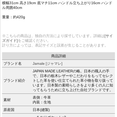
横幅31cm 高さ19cm 底マチ11cm ハンドル立ち上がり16cm ハンド
ル周囲40cm
重量：約420g
※こちらの商品は、独自の方法により採寸しています。詳細は
[サイ
ズガイド]
をご確認ください。
計り方によっては、表記サイズと誤差が生じることがあります。
商品詳細
ブランド名
Jamale [ジャマレ]
JAPAN MADE LEATHERの略。日本の職人の手
で、日本の栃木レザーやこだわりをもってセレク
ブランド紹介
トした革を使い仕立てられた革小物を取り扱って
います。日本製の素晴らしさをより多くの人に知
ってもらうために立ち上げた自社ブランドです。
表側：牛革
素材
内装：生地
原産国
日本(縫製)