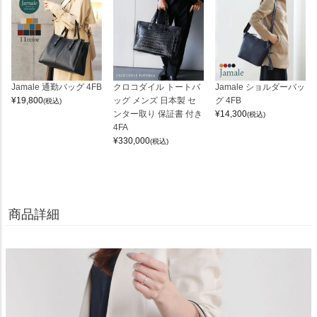
Jamale 通勤バッグ 4FB
クロコダイル トートバ
Jamale ショルダーバッ
¥
19,800
ッグ メンズ 日本製 セ
グ 4FB
(税込)
ンター取り 保証書 付き
¥
14,300
(税込)
4FA
¥
330,000
(税込)
商品詳細