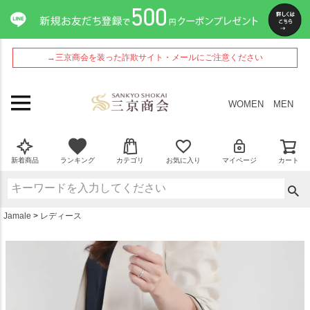
ペー
ジト
ップ
へ
→三京商会を装った詐欺サイト・メールにご注意ください
WOMEN
MEN
新着商品
ランキング
カテゴリ
お気に入り
マイページ
カート
Jamale
レディース