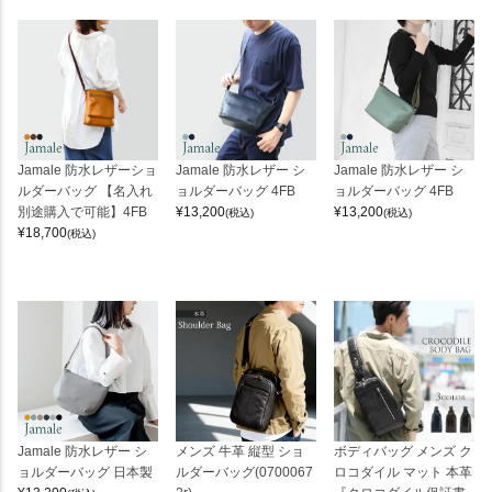
Jamale 防水レザーショ
Jamale 防水レザー シ
Jamale 防水レザー シ
ルダーバッグ 【名入れ
ョルダーバッグ 4FB
ョルダーバッグ 4FB
別途購入で可能】4FB
¥
13,200
¥
13,200
(税込)
(税込)
¥
18,700
(税込)
Jamale 防水レザー シ
メンズ 牛革 縦型 ショ
ボディバッグ メンズ ク
ョルダーバッグ 日本製
ルダーバッグ(0700067
ロコダイル マット 本革