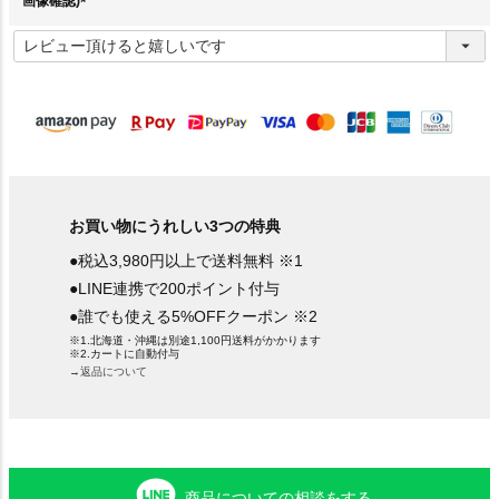
画像確認)
(
必
須
)
お買い物にうれしい3つの特典
●税込3,980円以上で送料無料 ※1
●LINE連携で200ポイント付与
●誰でも使える5%OFFクーポン ※2
※1.北海道・沖縄は別途1,100円送料がかかります
※2.カートに自動付与
→返品について
商品についての相談をする