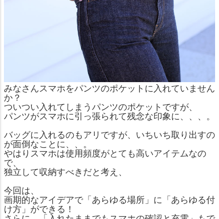
みなさんスマホをパンツのポケットに入れていません
か？
ついつい入れてしまうパンツのポケットですが、
パンツがスマホに引っ張られて残念な印象に、、、。
バッグに入れるのもアリですが、いちいち取り出すの
が面倒なことに、、。
やはりスマホは使用頻度がとても高いアイテムなの
で、
独立して収納すべきだと考え、
今回は、
画期的なアイデアで「あらゆる場所」に「あらゆる付
け方」ができる！
さらに、「入れたままでもスマホの確認と充電」もで