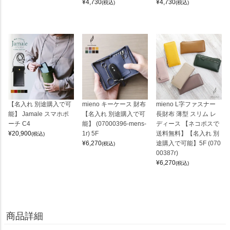
¥
4,730
¥
4,730
(税込)
(税込)
【名入れ 別途購入で可
mieno キーケース 財布
mieno L字ファスナー
能】 Jamale スマホポ
【名入れ 別途購入で可
長財布 薄型 スリム レ
ーチ C4
能】 (07000396-mens-
ディース 【ネコポスで
¥
20,900
1r) 5F
送料無料】【名入れ 別
(税込)
¥
6,270
途購入で可能】5F (070
(税込)
00387r)
¥
6,270
(税込)
商品詳細