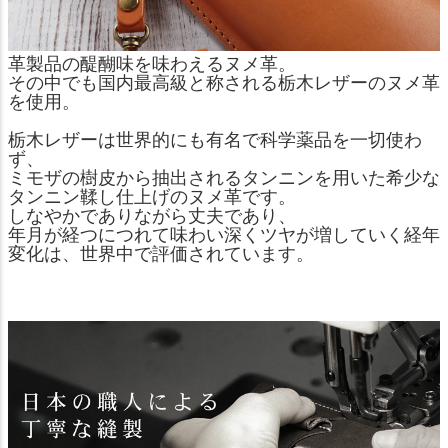
革製品の醍醐味を味わえるヌメ革。
その中でも国内最高級と称される栃木レザーのヌメ革
を使用。
栃木レザーは世界的にも有名で科学薬品を一切使わ
ず、
ミモザの樹皮から抽出されるタンニンを用いた希少な
タンニン鞣し仕上げのヌメ革です。
しなやかでありながら丈夫であり、
年月が経つにつれて味わい深くツヤが増していく経年
変化は、世界中で評価されています。