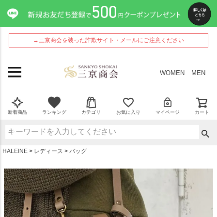
ペー
ジト
ップ
へ
→三京商会を装った詐欺サイト・メールにご注意ください
WOMEN
MEN
新着商品
ランキング
カテゴリ
お気に入り
マイページ
カート
HALEINE
レディース
バッグ