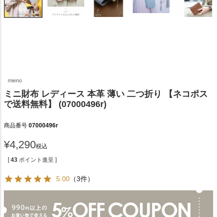
mieno
ミニ財布 レディース 本革 薄い 二つ折り 【ネコポス
で送料無料】 (07000496r)
商品番号
07000496r
¥
4,290
税込
[
43
ポイント進呈 ]
5.00
（3件）