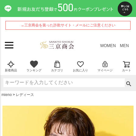
ペー
ジト
ップ
へ
→三京商会を装った詐欺サイト・メールにご注意ください
WOMEN
MEN
新着商品
ランキング
カテゴリ
お気に入り
マイページ
カート
mieno
レディース