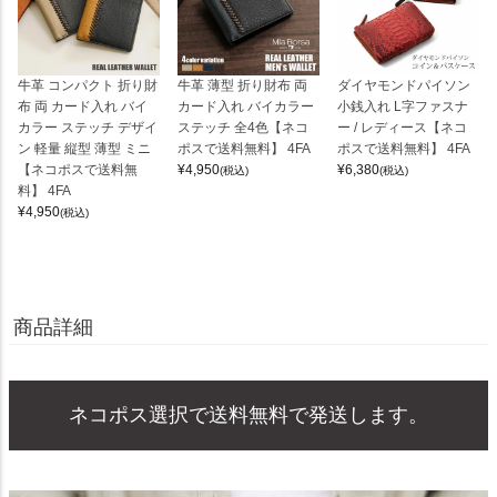
牛革 コンパクト 折り財
牛革 薄型 折り財布 両
ダイヤモンドパイソン
布 両 カード入れ バイ
カード入れ バイカラー
小銭入れ L字ファスナ
カラー ステッチ デザイ
ステッチ 全4色【ネコ
ー / レディース【ネコ
ン 軽量 縦型 薄型 ミニ
ポスで送料無料】 4FA
ポスで送料無料】 4FA
【ネコポスで送料無
¥
4,950
¥
6,380
(税込)
(税込)
料】 4FA
¥
4,950
(税込)
商品詳細
ネコポス選択で送料無料で発送します。