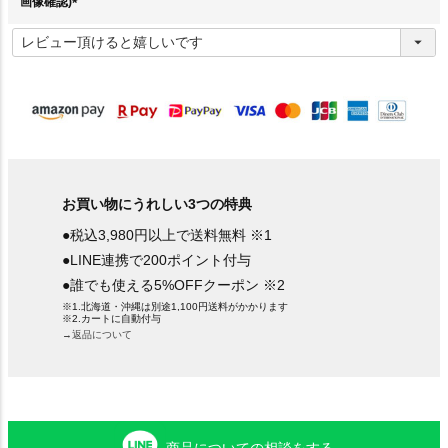
画像確認)
(
必
須
)
お買い物にうれしい3つの特典
●税込3,980円以上で送料無料 ※1
●LINE連携で200ポイント付与
●誰でも使える5%OFFクーポン ※2
※1.北海道・沖縄は別途1,100円送料がかかります
※2.カートに自動付与
→返品について