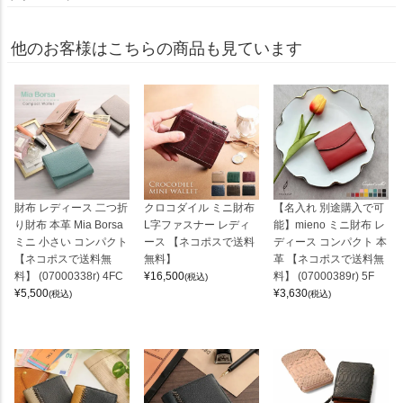
他のお客様はこちらの商品も見ています
財布 レディース 二つ折
クロコダイル ミニ財布
【名入れ 別途購入で可
り財布 本革 Mia Borsa
L字ファスナー レディ
能】mieno ミニ財布 レ
ミニ 小さい コンパクト
ース 【ネコポスで送料
ディース コンパクト 本
【ネコポスで送料無
無料】
革 【ネコポスで送料無
料】 (07000338r) 4FC
¥
16,500
料】 (07000389r) 5F
(税込)
¥
5,500
¥
3,630
(税込)
(税込)