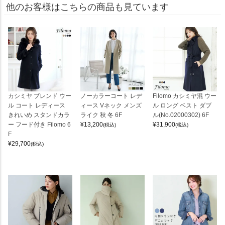
他のお客様はこちらの商品も見ています
カシミヤ ブレンド ウー
ノーカラーコート レデ
Filomo カシミヤ混 ウー
ル コート レディース
ィース Vネック メンズ
ル ロング ベスト ダブ
きれいめ スタンドカラ
ライク 秋 冬 6F
ル(No.02000302) 6F
ー フード付き Filomo 6
¥
13,200
¥
31,900
(税込)
(税込)
F
¥
29,700
(税込)