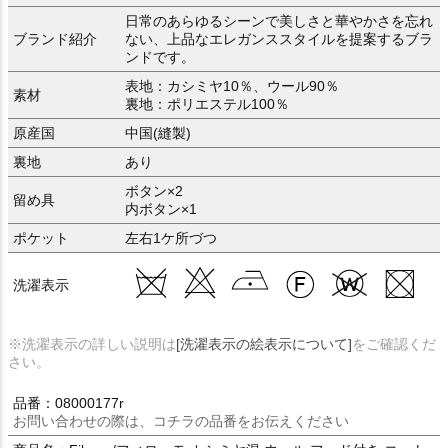
日常のあらゆるシーンで美しさと華やかさを忘れ
ブランド紹介
ない、上品なエレガンススタイルを提案するブラ
ンドです。
表地：カシミヤ10％、ウール90％
素材
裏地：ポリエステル100％
原産国
中国(縫製)
裏地
あり
ボタン×2
留め具
内ボタン×1
ポケット
左右1ケ所づつ
洗濯表示
※洗濯表示の詳しい説明は
[洗濯表示の絵表示について]
をご確認くだ
さい。
品番：08000177r
お問い合わせの際は、コチラの品番をお伝えください