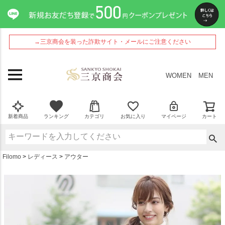
ペー
ジト
ップ
へ
→三京商会を装った詐欺サイト・メールにご注意ください
WOMEN
MEN
新着商品
ランキング
カテゴリ
お気に入り
マイページ
カート
Filomo
レディース
アウター