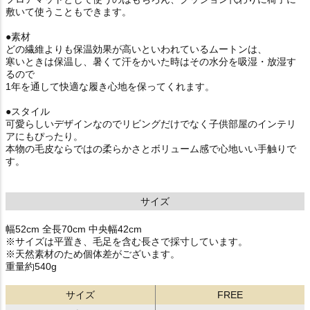
敷いて使うこともできます。
●素材
どの繊維よりも保温効果が高いといわれているムートンは、
寒いときは保温し、暑くて汗をかいた時はその水分を吸湿・放湿す
るので
1年を通して快適な履き心地を保ってくれます。
●スタイル
可愛らしいデザインなのでリビングだけでなく子供部屋のインテリ
アにもぴったり。
本物の毛皮ならではの柔らかさとボリューム感で心地いい手触りで
す。
サイズ
幅52cm 全長70cm 中央幅42cm
※サイズは平置き、毛足を含む長さで採寸しています。
※天然素材のため個体差がございます。
重量約540g
サイズ
FREE