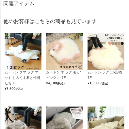
関連アイテム
他のお客様はこちらの商品も見ています
ムートン クマ ラグ マ
ムートン 羊 ラグ モカ/
ムートン ラグ 1.5匹物
ット しろくま君と仲間
ピンク 小 7F
7F
たち 7F
¥
4,180
¥
16,500
(税込)
(税込)
¥
8,800
(税込)