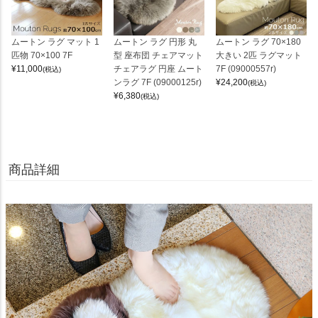
ムートン ラグ マット 1
ムートン ラグ 円形 丸
ムートン ラグ 70×180
匹物 70×100 7F
型 座布団 チェアマット
大きい 2匹 ラグマット
¥
11,000
チェアラグ 円座 ムート
7F (09000557r)
(税込)
ンラグ 7F (09000125r)
¥
24,200
(税込)
¥
6,380
(税込)
商品詳細