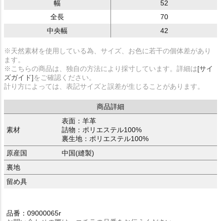
幅
52
全長
70
中央幅
42
※天然素材を使用している為、サイズ、お色に若干の個体差があり
ます。
※こちらの商品は、独自の方法により採寸しています。詳細は
[サイ
ズガイド]
をご確認ください。
計り方によっては、表記サイズと誤差が生じることがあります。
商品詳細
表面：羊革
素材
詰物：ポリエステル100%
裏生地：ポリエステル100%
原産国
中国(縫製)
裏地
留め具
品番：09000065r