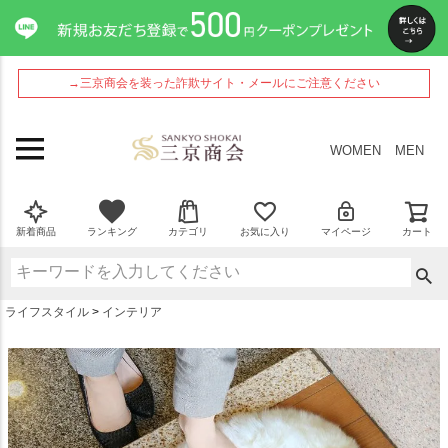
ペー
ジト
ップ
へ
→三京商会を装った詐欺サイト・メールにご注意ください
WOMEN
MEN
新着商品
ランキング
カテゴリ
お気に入り
マイページ
カート
ライフスタイル
インテリア