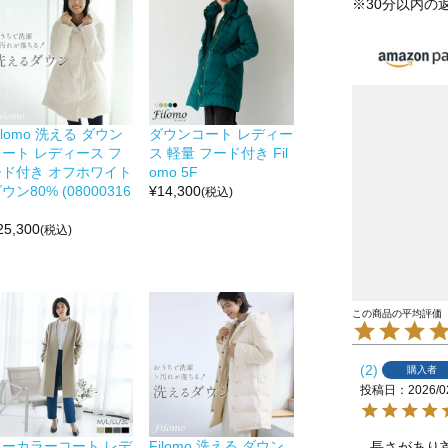
※30分以内の
ilomo 洗える ダウン
ダウンコート レディー
コート レディース フ
ス 軽量 フード付き Fil
ード付き オフホワイト
omo 5F
ウン80% (08000316
¥
14,300
(税込)
25,300
(税込)
2
購入者
投稿日
2026/0
ノーカラーコート レデ
Filomo 洗える ダウン
長さがあり