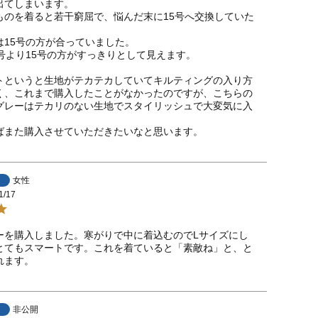
てしまいます。

ものを着ると若干窮屈で、悩んだ末に15号へ交換していた


15号の方が合っていました。

号より15号の方がすっきりとして見えます。

トというと生地がテカテカしていてキルティングの入り方
く、これまで購入したことがなかったのですが、こちらの
グレーはテカリのない生地でスタイリッシュで大変気に入
ばまた購入させていただきたいなと思います。
女性
1/17
ーを購入しました。寒がりで中に着込むのでLサイズにし
とてもスマートです。これを着ていると「素敵ね」と、と
れます。
非公開