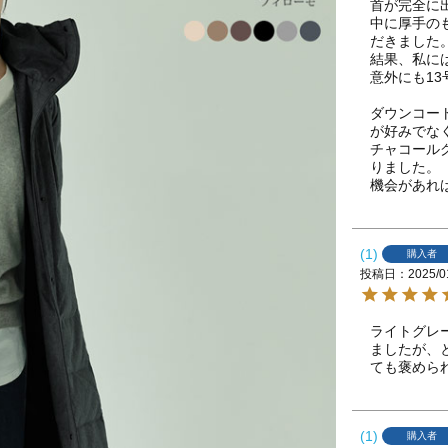
首が完全に出
中に厚手の
だきました。
結果、私には
意外にも13
ダウンコー
が好みでな
チャコール
りました。

機会があれ
1
購入者
投稿日
2025/0
ライトグレ
ましたが、
ても褒めら
1
購入者