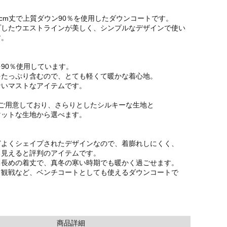
0cm丈で上質ダウン90％を使用したダウンコートです。
プしたウエストラインが美しく、シンプルなデザインで使い
す。
90％使用しています。
をたっぷり含むので、とても軽くて暖かな着心地。
ないマストなアイテムです。
をご用意しており、さらりとしたシルキーな生地と
マットな生地から選べます。
どよくシェイプされたデザインなので、着膨れしにくく、
く見えると評判のアイテムです。
る長めの着丈で、真冬の寒い時期でも暖かく過ごせます。
ツ観戦など、ベンチコートとしても使えるダウンコートで
商品詳細