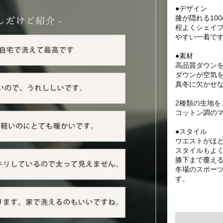
●デザイン
膝が隠れる10
程よくシェイ
やすい一着で
●素材
高品質ダウンを
ダウンが空気
真冬に欠かせ
2種類の生地
コットン調の
●スタイル
ウエストがほ
スタイルもよ
膝下まで覆え
冬場のスポー
す。