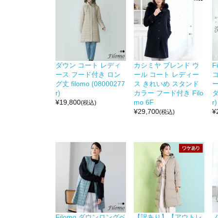
ダウン コート レディ
カシミヤ ブレンド ウ
F
ース フード付き ロン
ール コート レディー
グ丈 filomo (08000277
ス きれいめ スタンド
r)
カラー フード付き Filo
ダ
¥
19,800
mo 6F
r)
(税込)
¥
29,700
¥
(税込)
Filomo ダウンロングベ
【訳あり】【アウトレ