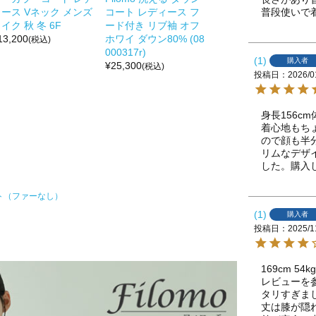
普段使いで
ース Vネック メンズ
コート レディース フ
イク 秋 冬 6F
ード付き リブ袖 オフ
13,200
ホワイ ダウン80% (08
(税込)
000317r)
1
購入者
¥
25,300
(税込)
投稿日
2026/0
身長156c
着心地もち
ので顔も半
リムなデザ
した。購入
ト（ファーなし）
1
購入者
投稿日
2025/1
169cm 
レビューを
タリすぎまし
丈は膝が隠