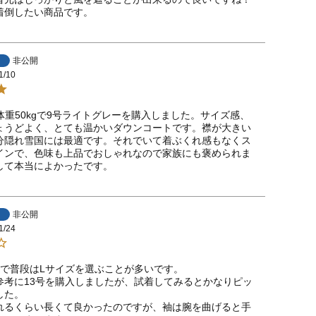
着倒したい商品です。
非公開
1/10
m体重50kgで9号ライトグレーを購入しました。サイズ感、
ょうどよく、とても温かいダウンコートです。襟が大きい
分隠れ雪国には最適です。それでいて着ぶくれ感もなくス
インで、色味も上品でおしゃれなので家族にも褒められま
して本当によかったです。
非公開
1/24
54kgで普段はLサイズを選ぶことが多いです。

参考に13号を購入しましたが、試着してみるとかなりピッ
た。

れるくらい長くて良かったのですが、袖は腕を曲げると手