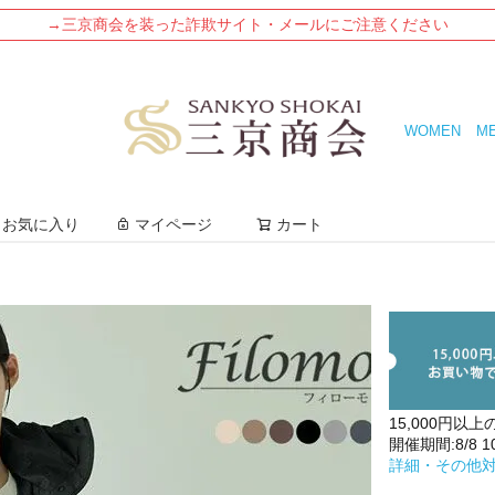
→三京商会を装った詐欺サイト・メールにご注意ください
WOMEN
M
検索
お気に入り
マイページ
カート
15,000円以上
開催期間:8/8 10:
詳細・その他