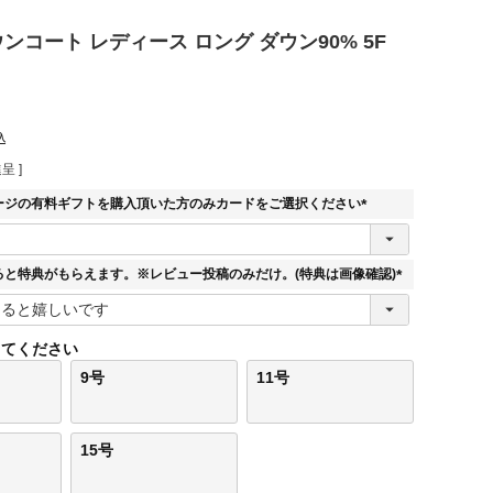
ダウンコート レディース ロング ダウン90% 5F
込
呈 ]
ージの有料ギフトを購入頂いた方のみカードをご選択ください
(
必
須
ると特典がもらえます。※レビュー投稿のみだけ。(特典は画像確認)
)
(
必
須
してください
)
9号
11号
15号