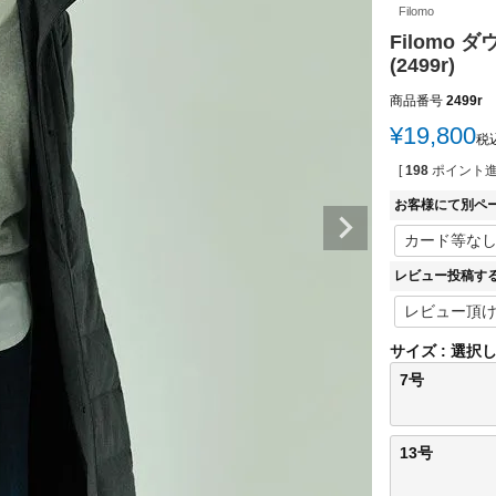
Filomo
Filomo 
(2499r)
商品番号
2499r
¥
19,800
税
[
198
ポイント進
お客様にて別ペ
レビュー投稿す
サイズ
選択
7号
13号