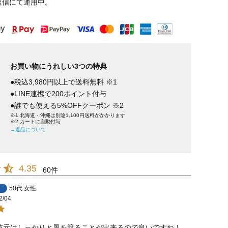
返信にて運用中。
お買い物にうれしい3つの特典
●税込3,980円以上で送料無料 ※1
●LINE連携で200ポイント付与
●誰でも使える5%OFFクーポン ※2
※1.北海道・沖縄は別途1,100円送料がかかります
※2.カートに自動付与
→返品について
4.35
60
50代
女性
2/04
首元はしっかりと風を遮ることが出来るので良いですね！