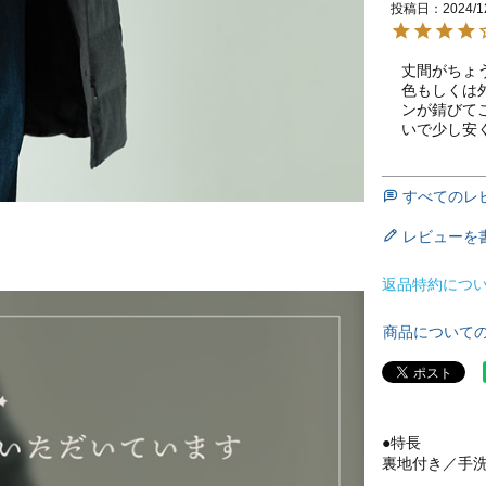
投稿日
2024/1
丈間がちょ
色もしくは
ンが錆びて
いで少し安
すべてのレ
レビューを
返品特約につ
商品について
●特長
裏地付き／手