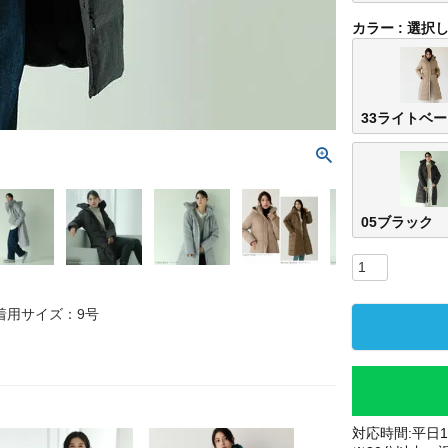
カラー
選択
33ライトベ
05ブラック
 着用サイズ：9号
対応時間:平日10