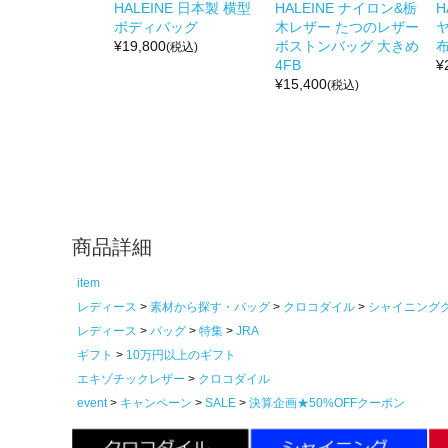
HALEINE 日本製 横型
HALEINE ナイロン&栃
H
ボディバッグ
木レザー たつのレザー
¥
19,800
ボストンバッグ 大きめ
布
(税込)
4FB
¥
¥
15,400
(税込)
商品詳細
item
レディース
素材から探す・バッグ
クロコダイル
シャイニング
レディース
バッグ
特集
JRA
ギフト
10万円以上のギフト
エキゾチックレザー
クロコダイル
event
キャンペーン
SALE
決算企画★50%OFFクーポン