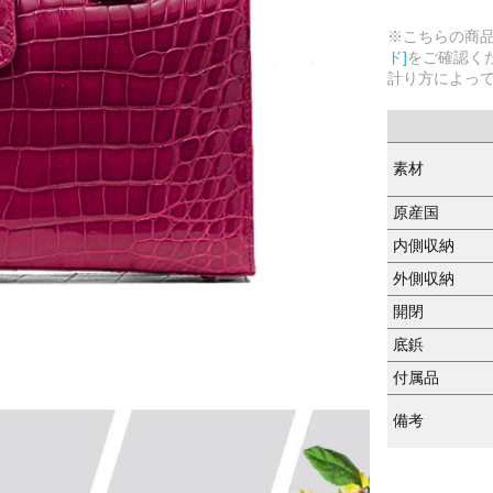
※こちらの商
ド]
をご確認く
計り方によっ
素材
原産国
内側収納
外側収納
開閉
底鋲
付属品
備考