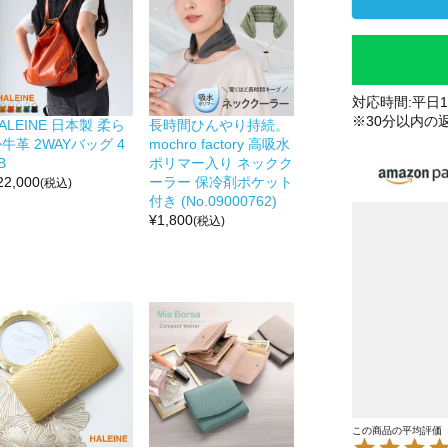
対応時間:平日10
※30分以内の
ALEINE 日本製 柔ら
長時間ひんやり持続。
牛革 2WAYバッグ 4
mochro factory 高吸水
B
ポリマー入り ネックク
22,000
ーラー 保冷剤ポケット
(税込)
付き (No.09000762)
¥
1,800
(税込)