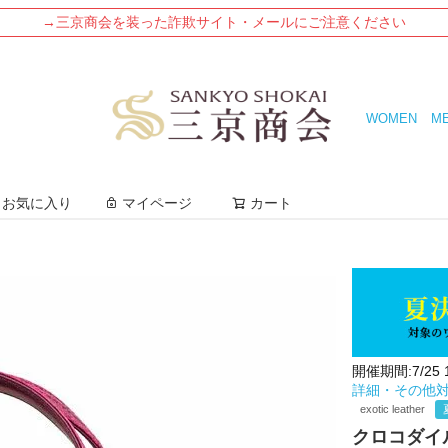
→三京商会を装った詐欺サイト・メールにご注意ください
WOMEN
M
検索
お気に入り
マイページ
カート
開催期間:7/25 10
詳細・その他
exotic leather
クロコダイ