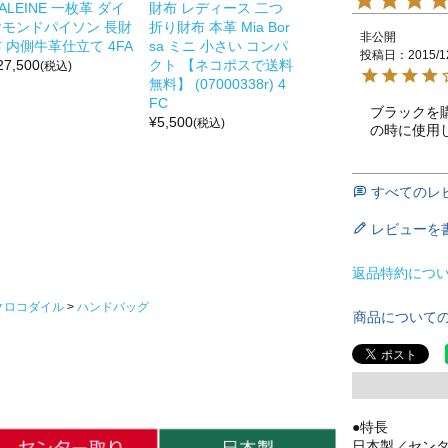
ALEINE 一枚革 ダイ
財布 レディース 二つ
ヤモンドパイソン 長財
折り財布 本革 Mia Bor
非公開
 内側牛革仕立て 4FA
sa ミニ 小さい コンパ
投稿日
2015/1
27,500
クト 【ネコポスで送料
(税込)
無料】 (07000338r) 4
FC
ブラックを
¥
5,500
(税込)
の時に使用
すべてのレ
レビューを
返品特約につ
クロコダイル
ハンドバッグ
商品について
●特長
日本製／セン