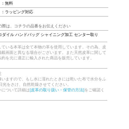
：無料
：ラッピング対応
の際は、コチラの品番をお伝えください
コダイル ハンドバッグ シャイニング加工 センター取り
している本革は全て本物の革を使用しています。その為、皮
掲載画面と異なる場合がございます。また天然皮革に関して
条約を元に適正に輸入された商品を販売しています。
意
嫌いますので、もし水に濡れたときには乾いた布で水分をふ
射日光をさけ、自然乾燥させてください。
いについて詳細は
[皮革の取り扱い・保管の方法]
をご確認く