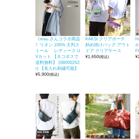
《mau.さんコラボ商品
KAKSI クリアポーチ
H
》リネン 100% 大判ス
斜め掛けバッグ アウト
か
トール レディース U
ドア クリアケース
F
Vカット 【ネコポスで
¥
1,650
¥
(税込)
送料無料】 (08000252
r) 【名入れ刺繍可能】
¥
5,900
(税込)