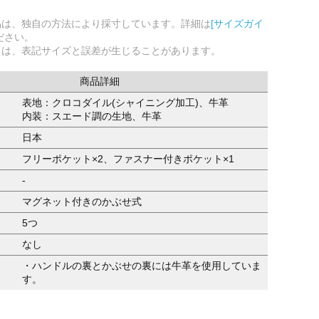
品は、独自の方法により採寸しています。詳細は
[サイズガイ
ださい。
ては、表記サイズと誤差が生じることがあります。
商品詳細
表地：クロコダイル(シャイニング加工)、牛革
内装：スエード調の生地、牛革
日本
フリーポケット×2、ファスナー付きポケット×1
-
マグネット付きのかぶせ式
5つ
なし
・ハンドルの裏とかぶせの裏には牛革を使用していま
す。