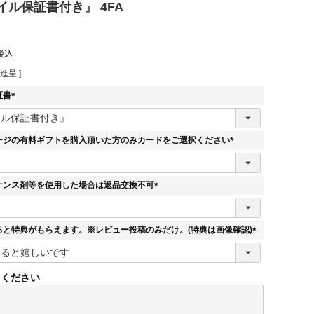
ル保証書付き』 4FA
税込
進呈 ]
証書
(
必
須
ージの有料ギフトを購入頂いた方のみカードをご選択ください
)
(
必
須
ナンス剤等を使用した場合は返品交換不可
)
(
必
須
ると特典がもらえます。※レビュー投稿のみだけ。(特典は画像確認)
)
(
必
須
てください
)