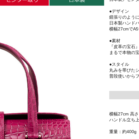
●デザイン
鏡張りのよう
日本製ハンド
横幅27cmで
●素材
『皮革の宝石
まるで本物の
●スタイル
丸みを帯びた
普段使いから
横幅27cm 高さ
ハンドル立ち上が
重量：約400g