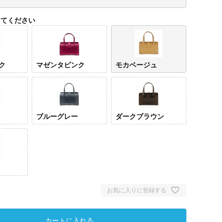
してください
ク
マゼンタピンク
モカベージュ
ブルーグレー
ダークブラウン
バーンドピ
モカ
ンク
ュ
お気に入りに登録する
カートに入れる