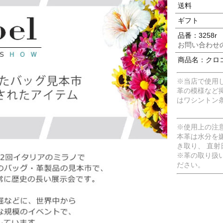
送料
ギフト
品番：3258r
お問い合わせ
商品名：クロ
※当店で使用
革の模様など
はワシントン
※使用上の注
本革は水分を
き取り、 直
※革の取り扱
ださい。