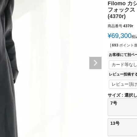
Filomo
フォックス 
(4370r)
商品番号
4370r
¥
69,300
税
[
693
ポイント進
お客様にて別ペ
レビュー投稿す
サイズ
選択
7号
13号