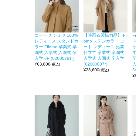
コート カシミヤ 100%
【映画衣裳協力品】 Fil
F
レディース スタンドカ
omo ステンカラー コ
ラー Filomo 卒業式 卒
ート レディース 比翼
ヤ
園式 入学式 入園式 卒
仕立て 卒業式 卒園式
丈
入学 6F (02000261r)
入学式 入園式 卒入学
¥
63,800
(02000097r)
入
(税込)
¥
28,600
5r
(税込)
¥