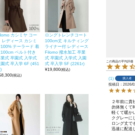
ilomo カシミヤ コー
ロングトレンチコート
ト レディース カシミ
100cm丈 キルティング
100% テーラード 着
ライナー付 レディース
100cm ベルト付き
Filomo 撥水加工 卒業
卒業式 卒園式 入学式
式 卒園式 入学式 入園
園式 卒入学 6F (451
式 卒入学 5F (2261r)
)
¥
19,800
(税込)
58,300
(税込)
1
購入者
投稿日
2026/0
２年前に貴
勿体無くて
軽くて暖か
クグレーにし
ロング丈で
迅速に配送