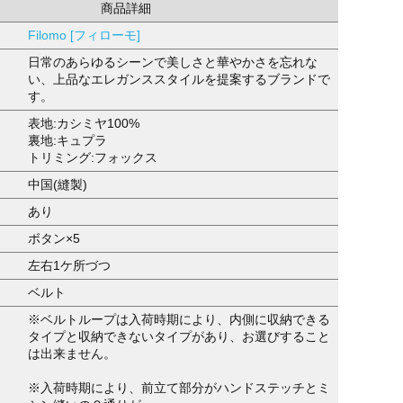
商品詳細
Filomo [フィローモ]
日常のあらゆるシーンで美しさと華やかさを忘れな
い、上品なエレガンススタイルを提案するブランドで
す。
表地:カシミヤ100%
裏地:キュプラ
トリミング:フォックス
中国(縫製)
あり
ボタン×5
左右1ケ所づつ
ベルト
※ベルトループは入荷時期により、内側に収納できる
タイプと収納できないタイプがあり、お選びすること
は出来ません。
※入荷時期により、前立て部分がハンドステッチとミ