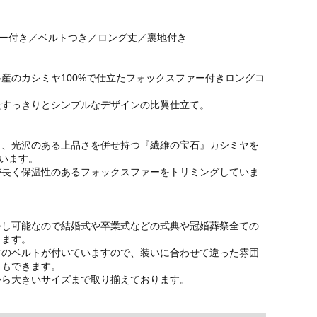
ァー付き／ベルトつき／ロング丈／裏地付き
産のカシミヤ100%で仕立たフォックスファー付きロングコ
たすっきりとシンプルなデザインの比翼仕立て。
り、光沢のある上品さを併せ持つ『繊維の宝石』カシミヤを
ています。
が長く保温性のあるフォックスファーをトリミングしていま
外し可能なので結婚式や卒業式などの式典や冠婚葬祭全ての
します。
材のベルトが付いていますので、装いに合わせて違った雰囲
ともできます。
から大きいサイズまで取り揃えております。