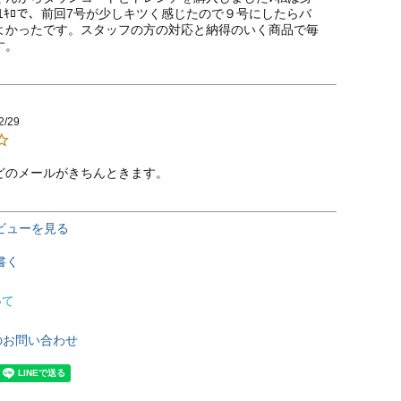
41ｷﾛで、前回7号が少しキツく感じたので９号にしたらバ
よかったです。スタッフの方の対応と納得のいく商品で毎
す。
2/29
どのメールがきちんときます。　　　　　　
ビューを見る
書く
いて
のお問い合わせ