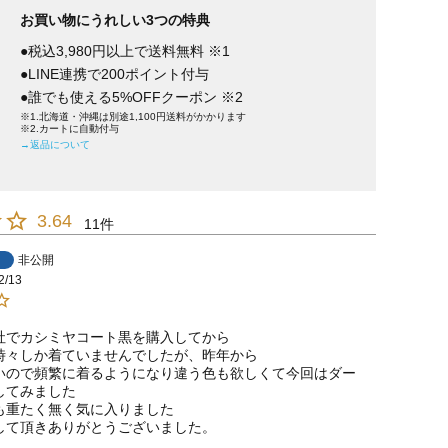
お買い物にうれしい3つの特典
●税込3,980円以上で送料無料 ※1
●LINE連携で200ポイント付与
●誰でも使える5%OFFクーポン ※2
※1.北海道・沖縄は別途1,100円送料がかかります
※2.カートに自動付与
→返品について
3.64
11
非公開
2/13
社でカシミヤコート黒を購入してから

時々しか着ていませんでしたが、昨年から

いので頻繁に着るようになり違う色も欲しくて今回はダー
てみました

も重たく無く気に入りました

して頂きありがとうございました。