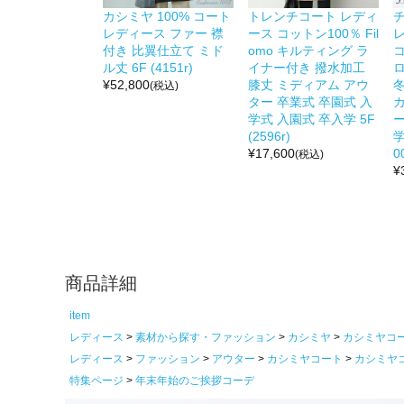
カシミヤ 100% コート
トレンチコート レディ
レディース ファー 襟
ース コットン100％ Fil
付き 比翼仕立て ミド
omo キルティング ラ
ル丈 6F (4151r)
イナー付き 撥水加工
¥
52,800
膝丈 ミディアム アウ
冬
(税込)
ター 卒業式 卒園式 入
学式 入園式 卒入学 5F
ー
(2596r)
学
¥
17,600
0
(税込)
¥
商品詳細
item
レディース
素材から探す・ファッション
カシミヤ
カシミヤコ
レディース
ファッション
アウター
カシミヤコート
カシミヤ
特集ページ
年末年始のご挨拶コーデ