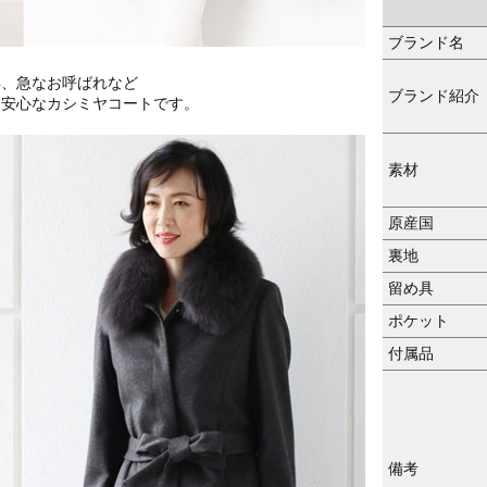
ブランド名
典、急なお呼ばれなど
ブランド紹介
と安心なカシミヤコートです。
素材
原産国
裏地
留め具
ポケット
付属品
備考