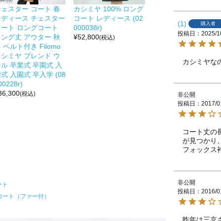
チェスター コート 春
カシミヤ 100% ロング
レディース チェスター
コート レディース (02
1
購入者
コート ロングコート
000038r)
投稿日
2025/1
ロング丈 アウター 秋
¥
52,800
(税込)
 ベルト付き Filomo
カシミヤ ブレンド ウ
カシミヤな
ル 卒業式 卒園式 入
式 入園式 卒入学 (08
00228r)
36,300
(税込)
非公開
投稿日
2017/0
コート丈の
が見つかり、
非公開
ート
投稿日
2016/0
コート（ファー付）
昨年は三京