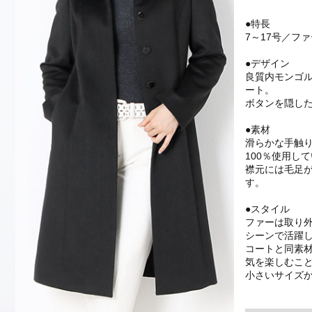
●特長
7～17号／フ
●デザイン
良質内モンゴル
ート。
ボタンを隠し
●素材
滑らかな手触
100％使用し
襟元には毛足
す。
●スタイル
ファーは取り
シーンで活躍
コートと同素
気を楽しむこ
小さいサイズ