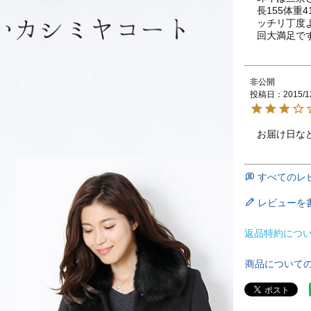
長155体重
ッチリ丁度
回大満足で
非公開
投稿日
2015/1
お届け日な
すべてのレ
レビューを
返品特約につ
商品について