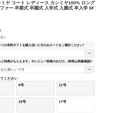
 カシミヤ コート レディース カシミヤ100% ロング
ファー 卒業式 卒園式 入学式 入園式 卒入学 6F
込
呈 ]
ージの有料ギフトを購入頂いた方のみカードをご選択ください
(
必
須
ると特典がもらえます。※レビュー投稿のみだけ。(特典は画像確認)
)
(
必
須
してください
)
9号
11号
15号
17号