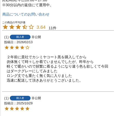
対応時間:平日10:00～17:00
※30分以内の返信にて運用中。
商品についてのお問い合わせ
3.64
11
1
非公開
購入者
投稿日
2026/02/13
２年前に貴社でカシミヤコート黒を購入してから

勿体無くて時々しか着ていませんでしたが、昨年から

軽くて暖かいので頻繁に着るようになり違う色も欲しくて今回
はダークグレーにしてみました

ロング丈でも重たく無く気に入りました

迅速に配送して頂きありがとうございました。
1
非公開
購入者
投稿日
2025/10/29