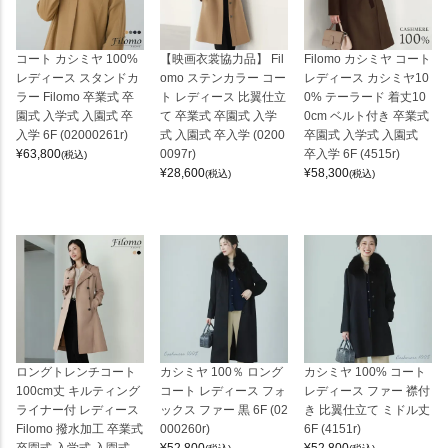
コート カシミヤ 100%
【映画衣裳協力品】 Fil
Filomo カシミヤ コート
レディース スタンドカ
omo ステンカラー コー
レディース カシミヤ10
ラー Filomo 卒業式 卒
ト レディース 比翼仕立
0% テーラード 着丈10
園式 入学式 入園式 卒
て 卒業式 卒園式 入学
0cm ベルト付き 卒業式
入学 6F (02000261r)
式 入園式 卒入学 (0200
卒園式 入学式 入園式
¥
63,800
0097r)
卒入学 6F (4515r)
(税込)
¥
28,600
¥
58,300
(税込)
(税込)
ロングトレンチコート
カシミヤ 100％ ロング
カシミヤ 100% コート
100cm丈 キルティング
コート レディース フォ
レディース ファー 襟付
ライナー付 レディース
ックス ファー 黒 6F (02
き 比翼仕立て ミドル丈
Filomo 撥水加工 卒業式
000260r)
6F (4151r)