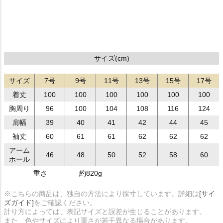
サイズ(cm)
サイズ
7号
9号
11号
13号
15号
17号
着丈
100
100
100
100
100
100
胸周り
96
100
104
108
116
124
肩幅
39
40
41
42
44
45
袖丈
60
61
61
62
62
62
アーム
46
48
50
52
58
60
ホール
重さ
約820g
※こちらの商品は、独自の方法により採寸しています。詳細は
[サイ
ズガイド]
をご確認ください。
計り方によっては、表記サイズと誤差が生じることがあります。
また、色やサイズにより重さが若干異なる場合があります。