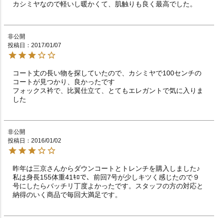
カシミヤなので軽いし暖かくて、肌触りも良く最高でした。
非公開
投稿日
2017/01/07
コート丈の長い物を探していたので、カシミヤで100センチの
コートが見つかり、良かったです

フォックス衿で、比翼仕立て、とてもエレガントで気に入りま
非公開
投稿日
2016/01/02
昨年は三京さんからダウンコートとトレンチを購入しました♪
私は身長155体重41ｷﾛで、前回7号が少しキツく感じたので９
号にしたらバッチリ丁度よかったです。スタッフの方の対応と
納得のいく商品で毎回大満足です。