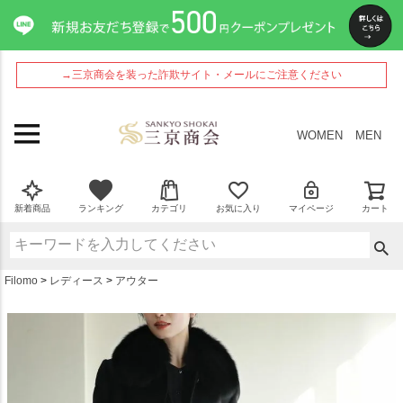
ペー
ジト
ップ
へ
→三京商会を装った詐欺サイト・メールにご注意ください
WOMEN
MEN
新着商品
ランキング
カテゴリ
お気に入り
マイページ
カート
Filomo
レディース
アウター