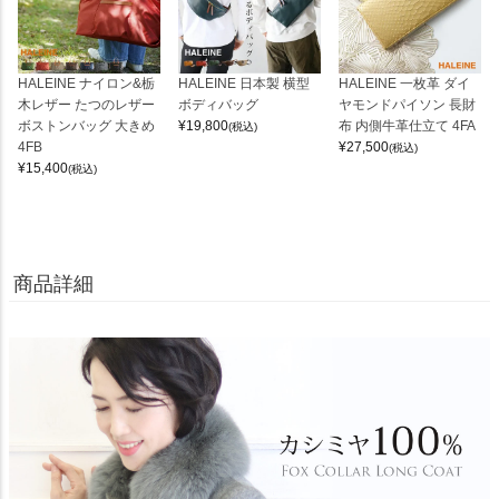
HALEINE ナイロン&栃
HALEINE 日本製 横型
HALEINE 一枚革 ダイ
木レザー たつのレザー
ボディバッグ
ヤモンドパイソン 長財
ボストンバッグ 大きめ
¥
19,800
布 内側牛革仕立て 4FA
(税込)
4FB
¥
27,500
(税込)
¥
15,400
(税込)
商品詳細