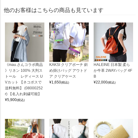
他のお客様はこちらの商品も見ています
《mau.さんコラボ商品
KAKSI クリアポーチ 斜
HALEINE 日本製 柔ら
》リネン 100% 大判ス
め掛けバッグ アウトド
か牛革 2WAYバッグ 4F
トール レディース U
ア クリアケース
B
Vカット 【ネコポスで
¥
1,650
¥
22,000
(税込)
(税込)
送料無料】 (08000252
r) 【名入れ刺繍可能】
¥
5,900
(税込)