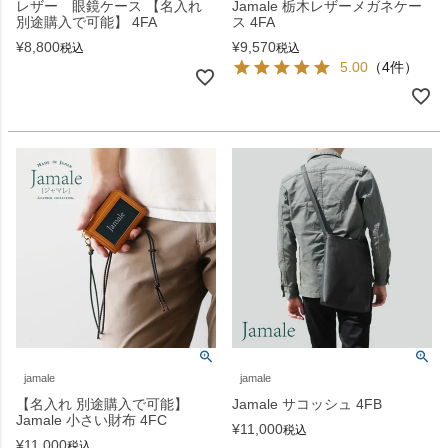
レザー 眼鏡ケース 【名入れ
Jamale 栃木レザーメガネケー
別途購入で可能】 4FA
ス 4FA
¥
8,800
¥
9,570
税込
税込
5.00
（4件）
jamale
jamale
【名入れ 別途購入で可能】
Jamale サコッシュ 4FB
Jamale 小さい財布 4FC
¥
11,000
税込
¥
11,000
税込