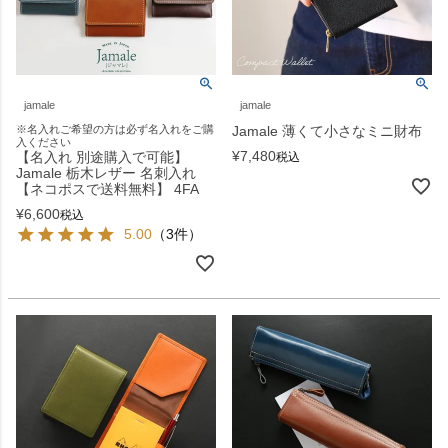
jamale
jamale
※名入れご希望の方は必ず名入れをご購
Jamale 薄くて小さなミニ財布
入ください
¥
7,480
【名入れ 別途購入で可能】
税込
Jamale 栃木レザー 名刺入れ
【ネコポスで送料無料】 4FA
¥
6,600
税込
5.00
（3件）