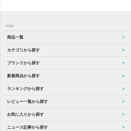
ITEM
商品一覧
カテゴリから探す
ブランドから探す
新着商品から探す
ランキングから探す
レビュー一覧から探す
お気に入りから探す
ニュース記事から探す