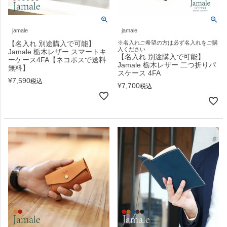
jamale
jamale
【名入れ 別途購入で可能】
※名入れご希望の方は必ず名入れをご購
入ください
Jamale 栃木レザー スマートキ
【名入れ 別途購入で可能】
ーケース4FA【ネコポスで送料
Jamale 栃木レザー 二つ折りパ
無料】
スケース 4FA
¥
7,590
税込
¥
7,700
税込