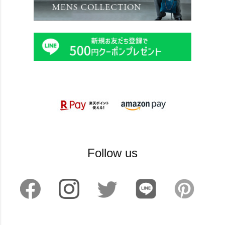
Follow us