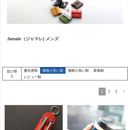
Jamale（ジャマレ) メンズ
優先度順
価格が安い順
価格が高い順
新着順
並び替
え
レビュー順
1
2
3