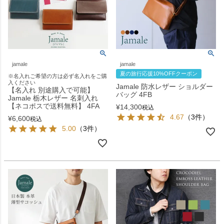
jamale
jamale
夏の旅行応援10%OFFクーポン
※名入れご希望の方は必ず名入れをご購
入ください
Jamale 防水レザー ショルダー
【名入れ 別途購入で可能】
バッグ 4FB
Jamale 栃木レザー 名刺入れ
【ネコポスで送料無料】 4FA
¥
14,300
税込
4.67
（3件）
¥
6,600
税込
5.00
（3件）