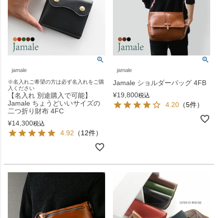
jamale
jamale
※名入れご希望の方は必ず名入れをご購
Jamale ショルダーバッグ 4FB
入ください
¥
19,800
【名入れ 別途購入で可能】
税込
Jamale ちょうどいいサイズの
4.20
（5件）
二つ折り財布 4FC
¥
14,300
税込
4.92
（12件）