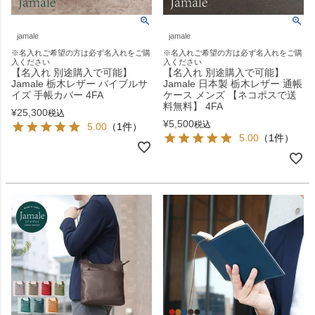
jamale
jamale
※名入れご希望の方は必ず名入れをご購
※名入れご希望の方は必ず名入れをご購
入ください
入ください
【名入れ 別途購入で可能】
【名入れ 別途購入で可能】
Jamale 栃木レザー バイブルサ
Jamale 日本製 栃木レザー 通帳
イズ 手帳カバー 4FA
ケース メンズ 【ネコポスで送
料無料】 4FA
¥
25,300
税込
¥
5,500
税込
5.00
（1件）
5.00
（1件）