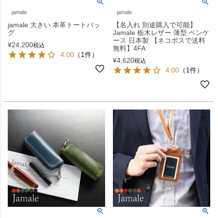
jamale
jamale
jamale 大きい 本革トートバッ
【名入れ 別途購入で可能】
グ
Jamale 栃木レザー 薄型 ペンケ
ース 日本製 【ネコポスで送料
¥
24,200
税込
無料】4FA
4.00
（1件）
¥
4,620
税込
4.00
（1件）