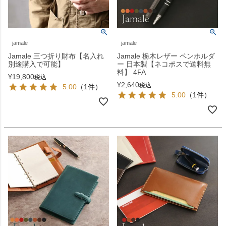
jamale
jamale
Jamale 三つ折り財布【名入れ
Jamale 栃木レザー ペンホルダ
別途購入で可能】
ー 日本製【ネコポスで送料無
料】 4FA
¥
19,800
税込
¥
2,640
税込
5.00
（1件）
5.00
（1件）