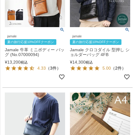
jamale
jamale
夏の旅行応援10%OFFクーポン
夏の旅行応援10%OFFクーポン
Jamale 牛革 ミニボディー バッ
Jamale クロコダイル 型押し シ
グ (No.07000094)
ョルダーバッグ 4FB
¥
13,200
¥
14,300
税込
税込
4.33
（3件）
5.00
（2件）