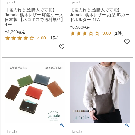
jamale
jamale
【名入れ 別途購入で可能】
【名入れ 別途購入で可能】
Jamale 栃木レザー 印鑑ケース
Jamale 栃木レザー 縦型 IDカー
日本製 【ネコポスで送料無料】
ドホルダー 4FA
4FA
¥
8,580
税込
¥
4,290
税込
3.00
（1件）
4.00
（1件）
jamale
jamale