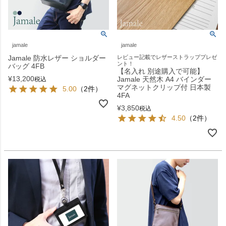
jamale
jamale
Jamale 防水レザー ショルダー
レビュー記載でレザーストラッププレゼ
ント！
バッグ 4FB
【名入れ 別途購入で可能】
¥
13,200
Jamale 天然木 A4 バインダー
税込
マグネットクリップ付 日本製
5.00
（2件）
4FA
¥
3,850
税込
4.50
（2件）