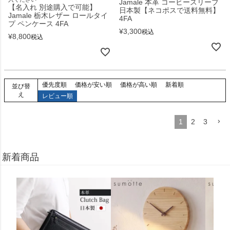
Jamale 本革 コーヒースリーブ
【名入れ 別途購入で可能】
日本製【ネコポスで送料無料】
Jamale 栃木レザー ロールタイ
4FA
プ ペンケース 4FA
¥
3,300
税込
¥
8,800
税込
優先度順
価格が安い順
価格が高い順
新着順
並び替
え
レビュー順
1
2
3
新着商品