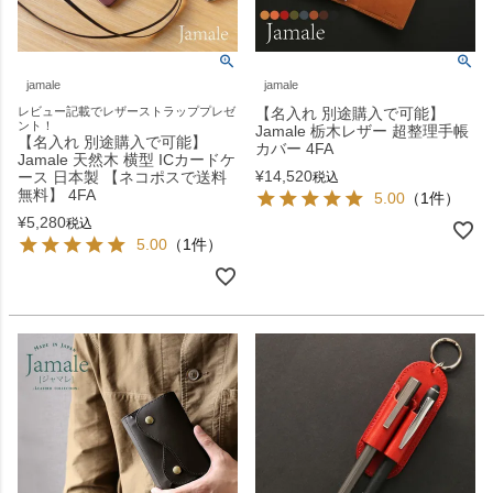
jamale
jamale
レビュー記載でレザーストラッププレゼ
【名入れ 別途購入で可能】
ント！
Jamale 栃木レザー 超整理手帳
【名入れ 別途購入で可能】
カバー 4FA
Jamale 天然木 横型 ICカードケ
¥
14,520
ース 日本製 【ネコポスで送料
税込
無料】 4FA
5.00
（1件）
¥
5,280
税込
5.00
（1件）