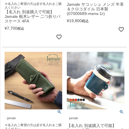
※名入れご希望の方は必ず名入れをご購
Jamale サコッシュ メンズ 牛革
入ください
＆クロコダイル 日本製
【名入れ 別途購入で可能】
(07000689-mens-1r)
Jamale 栃木レザー 二つ折りパ
¥
19,800
スケース 4FA
税込
¥
7,700
税込
jamale
jamale
※名入れご希望の方は必ず名入れをご購
【名入れ 別途購入で可能】
入ください