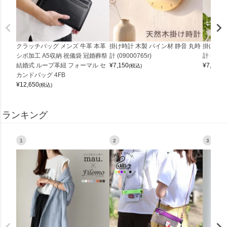
クラッチバッグ メンズ 牛革 本革
掛け時計 木製 パイン材 静音 丸時
掛け時計
シボ加工 A5収納 祝儀袋 冠婚葬祭
計 (09000765r)
計 (0900
結婚式 ループ革紐 フォーマル セ
¥
7,150
¥
7,150
(税込)
(
カンドバッグ 4FB
¥
12,650
(税込)
ランキング
1
2
3