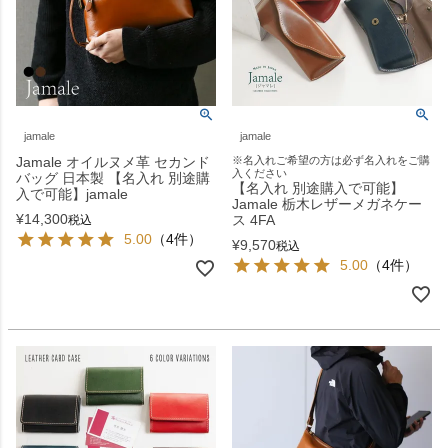
jamale
jamale
Jamale オイルヌメ革 セカンド
※名入れご希望の方は必ず名入れをご購
入ください
バッグ 日本製 【名入れ 別途購
【名入れ 別途購入で可能】
入で可能】jamale
Jamale 栃木レザーメガネケー
¥
14,300
ス 4FA
税込
5.00
（4件）
¥
9,570
税込
5.00
（4件）