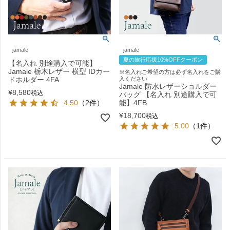
jamale
jamale
夏の旅行応援10%OFFクーポン
【名入れ 別途購入で可能】
Jamale 栃木レザー 横型 IDカー
※名入れご希望の方は必ず名入れをご購
ドホルダー 4FA
入ください
Jamale 防水レザーショルダー
¥
8,580
税込
バッグ 【名入れ 別途購入で可
4.50
（2件）
能】4FB
¥
18,700
税込
5.00
（1件）