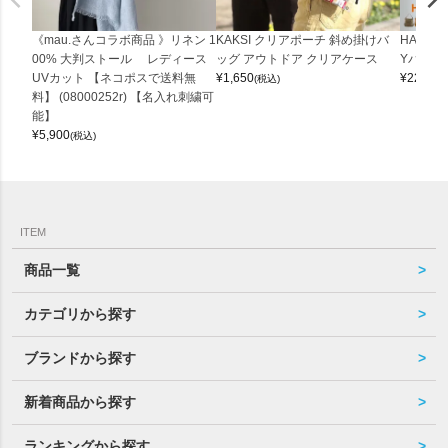
《mau.さんコラボ商品 》リネン 1
KAKSI クリアポーチ 斜め掛けバ
HALEI
00% 大判ストール レディース
ッグ アウトドア クリアケース
Yバッグ 
UVカット 【ネコポスで送料無
¥
1,650
¥
22,000
(税込)
料】 (08000252r) 【名入れ刺繍可
能】
¥
5,900
(税込)
ITEM
商品一覧
カテゴリから探す
ブランドから探す
新着商品から探す
ランキングから探す