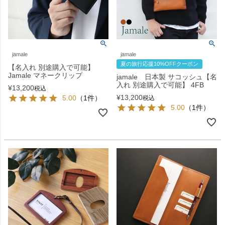
jamale
jamale
夏の旅行応援10%OFFクーポン
【名入れ 別途購入で可能】
Jamale マネークリップ
jamale 日本製 サコッシュ【名
入れ 別途購入で可能】 4FB
¥
13,200
税込
¥
13,200
5.00
（1件）
税込
5.00
（1件）