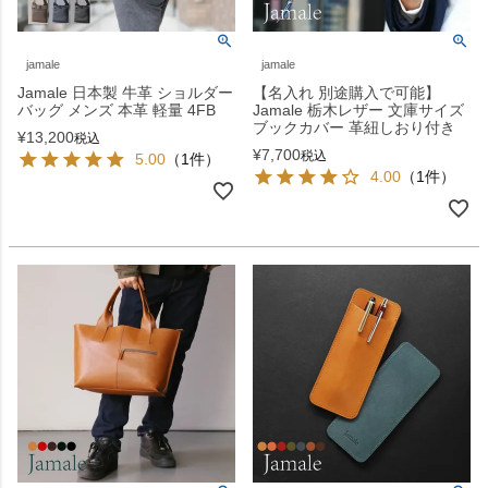
jamale
jamale
Jamale 日本製 牛革 ショルダー
【名入れ 別途購入で可能】
バッグ メンズ 本革 軽量 4FB
Jamale 栃木レザー 文庫サイズ
ブックカバー 革紐しおり付き
¥
13,200
税込
¥
7,700
税込
5.00
（1件）
4.00
（1件）