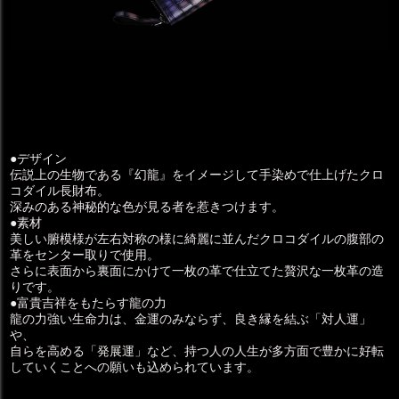
●デザイン
伝説上の生物である『幻龍』をイメージして手染めで仕上げたクロ
コダイル長財布。
深みのある神秘的な色が見る者を惹きつけます。
●素材
美しい腑模様が左右対称の様に綺麗に並んだクロコダイルの腹部の
革をセンター取りで使用。
さらに表面から裏面にかけて一枚の革で仕立てた贅沢な一枚革の造
りです。
●富貴吉祥をもたらす龍の力
龍の力強い生命力は、金運のみならず、良き縁を結ぶ「対人運」
や、
自らを高める「発展運」など、持つ人の人生が多方面で豊かに好転
していくことへの願いも込められています。