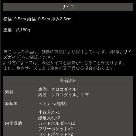
サイズ
横幅19.5cm 縦幅10.5cm 厚み2.5cm
重量：約180g
※こちらの商品は、独自の方法により採寸しています。詳細は
[サイ
ズガイド]
をご確認ください。
計り方によっては、表記サイズと誤差が生じることがあります。
また、色やサイズにより重さが若干異なる場合があります。
商品詳細
表側：クロコダイル
素材
内装：クロコダイル、牛革
原産国
ベトナム(縫製)
小銭入れ×1
紙幣入れ×2
内側収納
カードホルダー×12
フリーポケット×2
ワイドポケット×2