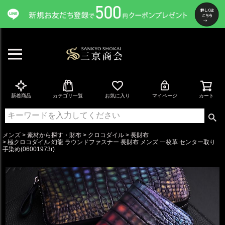
ペー
ジト
ップ
へ
新着商品
カテゴリ一覧
お気に入り
マイページ
カート
メンズ
素材から探す・財布
クロコダイル
長財布
極クロコダイル 幻龍 ラウンドファスナー 長財布 メンズ 一枚革 センター取り
手染め(06001973r)