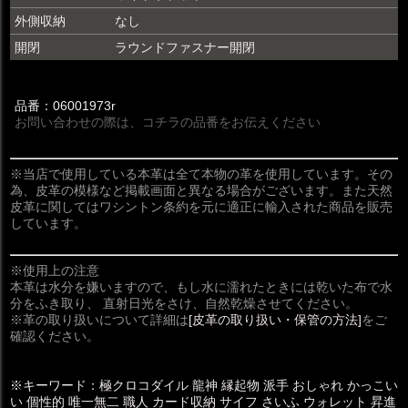
外側収納
なし
開閉
ラウンドファスナー開閉
品番：06001973r
お問い合わせの際は、コチラの品番をお伝えください
※当店で使用している本革は全て本物の革を使用しています。その
為、皮革の模様など掲載画面と異なる場合がございます。また天然
皮革に関してはワシントン条約を元に適正に輸入された商品を販売
しています。
※使用上の注意
本革は水分を嫌いますので、もし水に濡れたときには乾いた布で水
分をふき取り、 直射日光をさけ、自然乾燥させてください。
※革の取り扱いについて詳細は
[皮革の取り扱い・保管の方法]
をご
確認ください。
※キーワード：極クロコダイル 龍神 縁起物 派手 おしゃれ かっこい
い 個性的 唯一無二 職人 カード収納 サイフ さいふ ウォレット 昇進