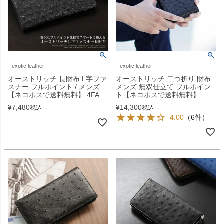
exotic leather
exotic leather
オーストリッチ 長財布 L字ファ
オーストリッチ 二つ折り 財布
スナー フルポイント / メンズ
メンズ 無双仕立て フルポイン
【ネコポスで送料無料】 4FA
ト【ネコポスで送料無料】
¥
7,480
¥
14,300
税込
税込
4.00
（6件）