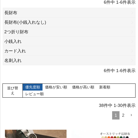
6
件中
1
-
6
件表示
長財布
長財布(小銭入れなし)
2つ折り財布
小銭入れ
カード入れ
名刺入れ
6
件中
1
-
6
件表示
優先度順
価格が安い順
価格が高い順
新着順
並び替
え
レビュー順
38
件中
1
-
30
件表示
1
2