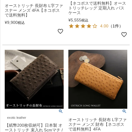
【ネコポスで送料無料】オース
オーストリッチ 長財布 L字ファ
トリッチレッグ 定期入れ パス
スナー メンズ 4FA【ネコポス
ケース
で送料無料】
¥
5,555
税込
¥
9,900
税込
4.00
（1件）
exotic leather
オーストリッチ 長財布 L字ファ
スナー メンズ 財布【ネコポス
【紙幣200枚収納可】日本製 オ
で送料無料】4FA
ーストリッチ 束入れ 5cmマチ /