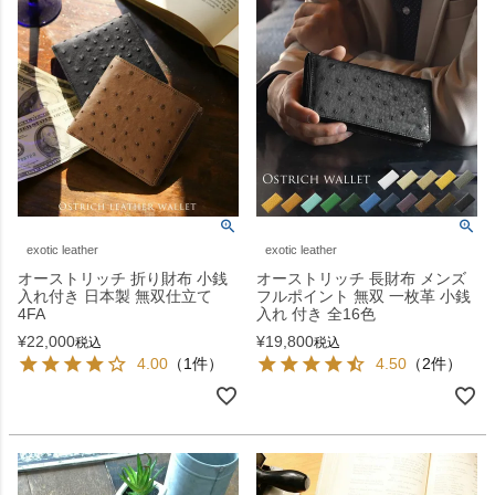
exotic leather
exotic leather
オーストリッチ 折り財布 小銭
オーストリッチ 長財布 メンズ
入れ付き 日本製 無双仕立て
フルポイント 無双 一枚革 小銭
4FA
入れ 付き 全16色
¥
22,000
¥
19,800
税込
税込
4.00
（1件）
4.50
（2件）