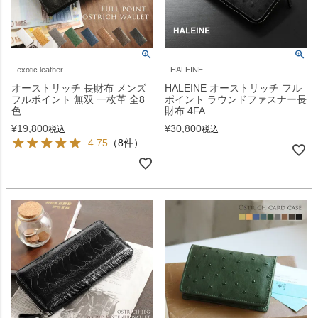
exotic leather
HALEINE
オーストリッチ 長財布 メンズ
HALEINE オーストリッチ フル
フルポイント 無双 一枚革 全8
ポイント ラウンドファスナー長
色
財布 4FA
¥
19,800
¥
30,800
税込
税込
4.75
（8件）