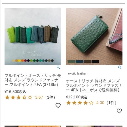
exotic leather
フルポイントオーストリッチ 長
財布 メンズ ラウンドファスナ
オーストリッチ 長財布 メンズ
ー フルポイント 4FA (3718br)
フルポイント ラウンドファスナ
ー 4FA【ネコポスで送料無料】
¥
16,500
税込
¥
12,100
3.67
（3件）
税込
4.00
（1件）