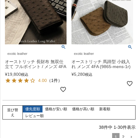
exotic leather
exotic leather
オーストリッチ 長財布 無双仕
オーストリッチ 馬蹄型 小銭入
立て フルポイント / メンズ 4FA
れ メンズ 4FA (9865-mens-1r)
¥
19,800
¥
5,280
税込
税込
4.00
（1件）
優先度順
価格が安い順
価格が高い順
新着順
並び替
え
レビュー順
38
件中
1
-
30
件表示
1
2