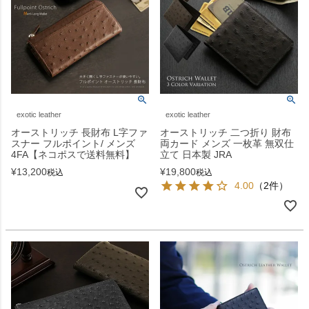
exotic leather
exotic leather
オーストリッチ 長財布 L字ファ
オーストリッチ 二つ折り 財布
スナー フルポイント/ メンズ
両カード メンズ 一枚革 無双仕
4FA【ネコポスで送料無料】
立て 日本製 JRA
¥
13,200
¥
19,800
税込
税込
4.00
（2件）