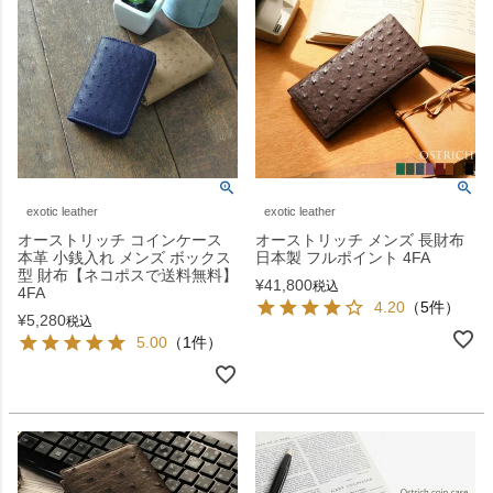
exotic leather
exotic leather
オーストリッチ コインケース
オーストリッチ メンズ 長財布
本革 小銭入れ メンズ ボックス
日本製 フルポイント 4FA
型 財布【ネコポスで送料無料】
¥
41,800
税込
4FA
4.20
（5件）
¥
5,280
税込
5.00
（1件）