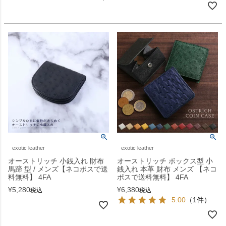
exotic leather
exotic leather
オーストリッチ 小銭入れ 財布
オーストリッチ ボックス型 小
馬蹄 型 / メンズ【ネコポスで送
銭入れ 本革 財布 メンズ 【ネコ
料無料】 4FA
ポスで送料無料】 4FA
¥
5,280
¥
6,380
税込
税込
5.00
（1件）