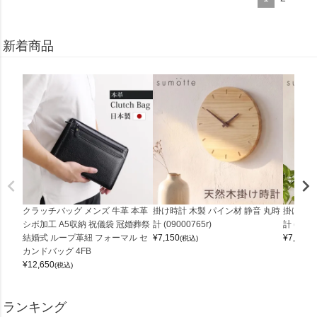
新着商品
クラッチバッグ メンズ 牛革 本革
掛け時計 木製 パイン材 静音 丸時
掛け時計
シボ加工 A5収納 祝儀袋 冠婚葬祭
計 (09000765r)
計 (0900
結婚式 ループ革紐 フォーマル セ
¥
7,150
¥
7,150
(税込)
(
カンドバッグ 4FB
¥
12,650
(税込)
ランキング