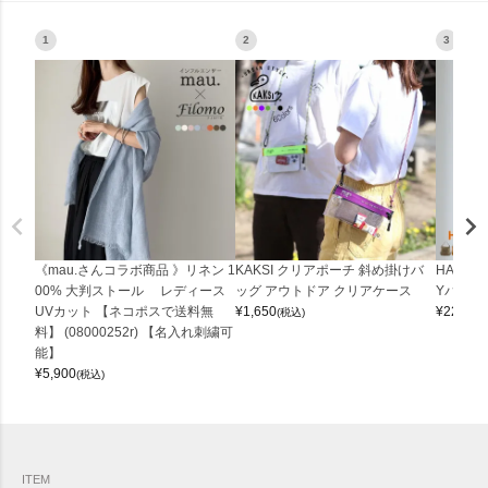
1
2
3
《mau.さんコラボ商品 》リネン 1
KAKSI クリアポーチ 斜め掛けバ
HALEI
00% 大判ストール レディース
ッグ アウトドア クリアケース
Yバッグ 
UVカット 【ネコポスで送料無
¥
1,650
¥
22,000
(税込)
料】 (08000252r) 【名入れ刺繍可
能】
¥
5,900
(税込)
ITEM