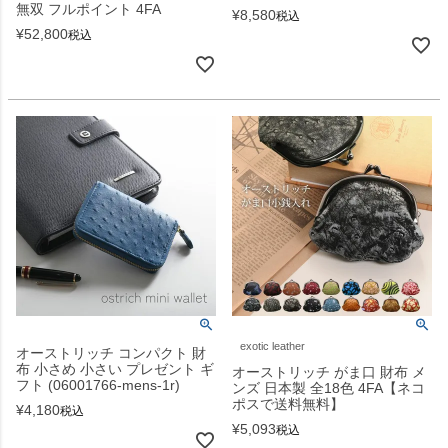
無双 フルポイント 4FA
¥
8,580
税込
¥
52,800
税込
exotic leather
オーストリッチ コンパクト 財
布 小さめ 小さい プレゼント ギ
オーストリッチ がま口 財布 メ
フト (06001766-mens-1r)
ンズ 日本製 全18色 4FA【ネコ
ポスで送料無料】
¥
4,180
税込
¥
5,093
税込