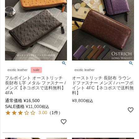
exotic leather
sale
exotic leather
フルポイント オーストリッチ
オーストリッチ 長財布 ラウン
長財布 L字 メタル ファスナー /
ドファスナー メンズ / ハーフポ
メンズ【ネコポスで送料無料】
イント 4FC【ネコポスで送料無
4FA
料】
通常価格
¥
16,500
¥
8,800
税込
SALE価格
¥
11,000
税込
3.00
（1件）