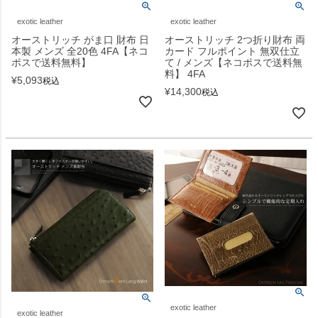
exotic leather
exotic leather
オーストリッチ がま口 財布 日
オーストリッチ 2つ折り財布 両
本製 メンズ 全20色 4FA【ネコ
カード フルポイント 無双仕立
ポスで送料無料】
て / メンズ【ネコポスで送料無
料】 4FA
¥
5,093
税込
¥
14,300
税込
exotic leather
exotic leather