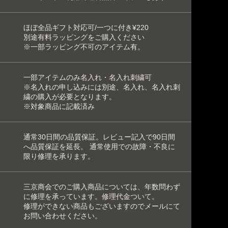
ほぼ全品ギフト対応可/一つに付き¥220
別途
有料ラッピング
をご購入ください
※一部
ラッピング不可
のアイテム有。
一部アイテムのみ
名入れ
・
名入れ刺繍可
※名入れの申し込みには別途、名入れ、名入れ刺
繍の購入が必要となります。
※対象商品に記載済み
通常30日間の品質保証。レビュー記入で90日間
へ品質保証を延長。 通常使用での故障・不良に
限り修理を承ります。
三京商会でのご購入商品については、年数問わず
に修理を承っています。
修理代金ついて
。
修理ができない商品もございますのでメールにて
お問い合わせください。