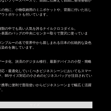
のないフリースペースで、自由に仕舞えて自由に整理整頓が
スの他に、小物収納用のミニポケットや、背面に付いた出し
アウトポケットも付いています。
種類の中でも高い人気を誇るナイルクロコダイル。
を表面のバッグの中央にセンター取りで贅沢に使っていま
パンブルーの名で世界中から親しまれる日本の伝統的な染色
藍染めを施しています。
データ化、決済のデジタル移行、最新デバイスの小型・簡略
。
対応・最適化していくべきビジネスシーンにおいてもスマー
中、B5サイズ対応の小さめのビジネスバッグが注目されてい
そ携帯に便利で普段使いからビジネスシーンまで幅広く活躍
す。
サイズ