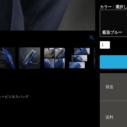
カラー
選択
藍染ブルー
発送
ル
ビジネスバッグ
送料