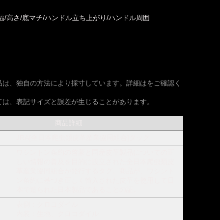
幅/高さ/底マチ/ハンドル立ち上がり/ハンドル周囲
品は、独自の方法により採寸しています。詳細はをご確認く
ては、表記サイズと誤差が生じることがあります。
商品詳細
JRA[全日本爬虫類皮革産業協同組合]タッグ
ワシントン条約の啓蒙と国産皮革製品についての正
しい情報の普及を目的に設立された全日本爬虫類皮
革産業協同組合が発行するタグ。商品が、ワシント
ン条約に基づき正しく輸入された皮革を使用して日
本で造られた日本製品であることの証。
表側：クロコダイル
内装：生地、クロコダイル