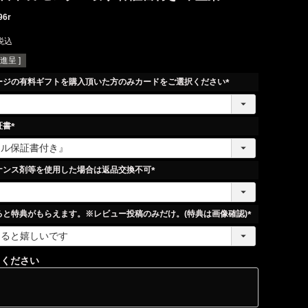
96r
税込
進呈 ]
ージの有料ギフトを購入頂いた方のみカードをご選択ください
(
必
須
証書
)
(
必
須
ナンス剤等を使用した場合は返品交換不可
)
(
必
須
ると特典がもらえます。※レビュー投稿のみだけ。(特典は画像確認)
)
(
必
須
てください
)