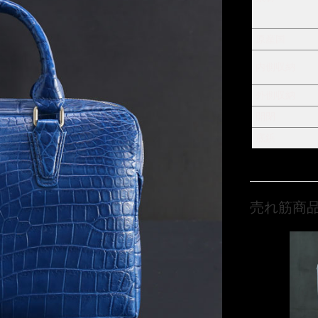
原産国
内側収納
外側収納
開閉
底鋲
売れ筋商