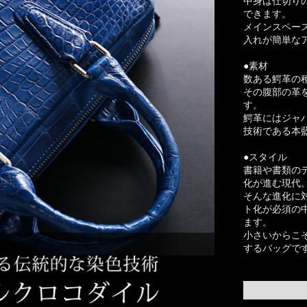
中身は仕切り
できます。
メインスペー
入れが簡単な
●素材
数ある鰐革の
その腹部の革
す。
鰐革にはジャ
技術である本
●スタイル
書籍や書類の
化が進む現代
そんな進化に
ト化が必須の
ます。
小さいからこ
するバッグで