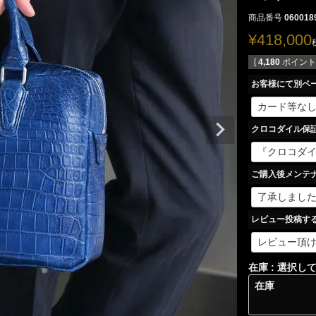
商品番号
060018
¥
418,000
[
4,180
ポイント
お客様にて別ペ
クロコダイル保
ご購入後メンテ
レビュー投稿す
在庫
選択し
在庫