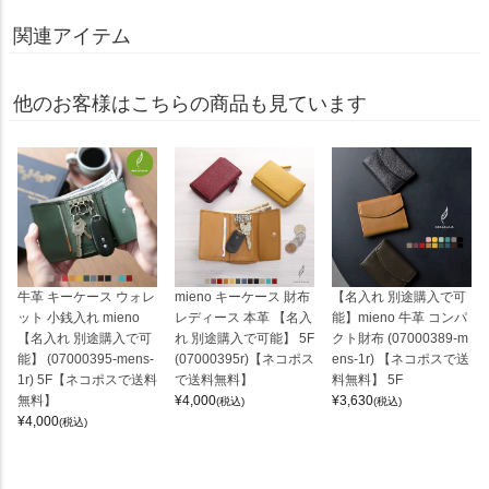
関連アイテム
他のお客様はこちらの商品も見ています
牛革 キーケース ウォレ
mieno キーケース 財布
【名入れ 別途購入で可
ット 小銭入れ mieno
レディース 本革 【名入
能】mieno 牛革 コンパ
【名入れ 別途購入で可
れ 別途購入で可能】 5F
クト財布 (07000389-m
能】 (07000395-mens-
(07000395r)【ネコポス
ens-1r) 【ネコポスで送
1r) 5F【ネコポスで送料
で送料無料】
料無料】 5F
無料】
¥
4,000
¥
3,630
(税込)
(税込)
¥
4,000
(税込)