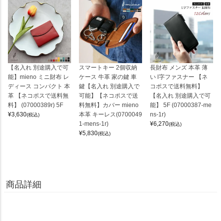
【名入れ 別途購入で可
スマートキー 2個収納
長財布 メンズ 本革 薄
能】mieno ミニ財布 レ
ケース 牛革 家の鍵 車
い l字ファスナー 【ネ
ディース コンパクト 本
鍵【名入れ 別途購入で
コポスで送料無料】
革 【ネコポスで送料無
可能】【ネコポスで送
【名入れ 別途購入で可
料】 (07000389r) 5F
料無料】カバー mieno
能】 5F (07000387-me
¥
3,630
本革 キーレス(0700049
ns-1r)
(税込)
1-mens-1r)
¥
6,270
(税込)
¥
5,830
(税込)
商品詳細