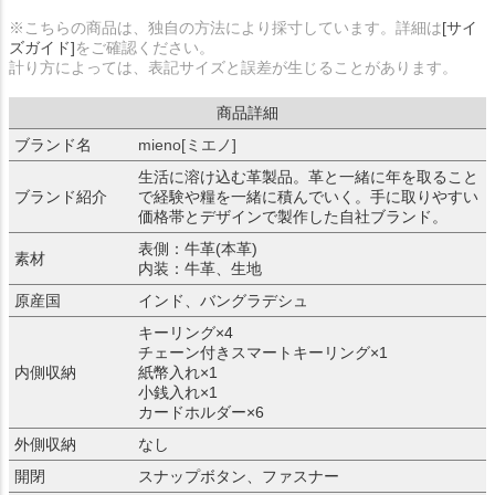
※こちらの商品は、独自の方法により採寸しています。詳細は
[サイ
ズガイド]
をご確認ください。
計り方によっては、表記サイズと誤差が生じることがあります。
商品詳細
ブランド名
mieno[ミエノ]
生活に溶け込む革製品。革と一緒に年を取ること
ブランド紹介
で経験や糧を一緒に積んでいく。手に取りやすい
価格帯とデザインで製作した自社ブランド。
表側：牛革(本革)
素材
内装：牛革、生地
原産国
インド、バングラデシュ
キーリング×4
チェーン付きスマートキーリング×1
内側収納
紙幣入れ×1
小銭入れ×1
カードホルダー×6
外側収納
なし
開閉
スナップボタン、ファスナー