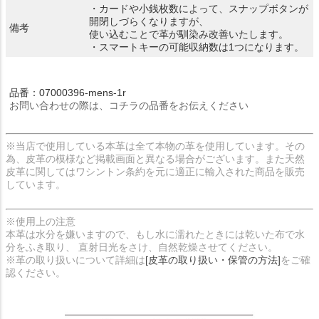
・カードや小銭枚数によって、スナップボタンが
開閉しづらくなりますが、
備考
使い込むことで革が馴染み改善いたします。
・スマートキーの可能収納数は1つになります。
品番：07000396-mens-1r
お問い合わせの際は、コチラの品番をお伝えください
※当店で使用している本革は全て本物の革を使用しています。その
為、皮革の模様など掲載画面と異なる場合がございます。また天然
皮革に関してはワシントン条約を元に適正に輸入された商品を販売
しています。
※使用上の注意
本革は水分を嫌いますので、もし水に濡れたときには乾いた布で水
分をふき取り、 直射日光をさけ、自然乾燥させてください。
※革の取り扱いについて詳細は
[皮革の取り扱い・保管の方法]
をご確
認ください。