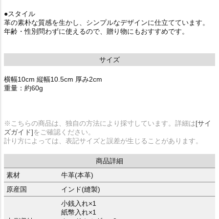
●スタイル
革の素朴な質感を生かし、シンプルなデザインに仕立てています。
年齢・性別問わずに使えるので、贈り物にもおすすめです。
サイズ
横幅10cm 縦幅10.5cm 厚み2cm
重量：約60g
※こちらの商品は、独自の方法により採寸しています。詳細は
[サイ
ズガイド]
をご確認ください。
計り方によっては、表記サイズと誤差が生じることがあります。
商品詳細
素材
牛革(本革)
原産国
インド(縫製)
小銭入れ×1
紙幣入れ×1