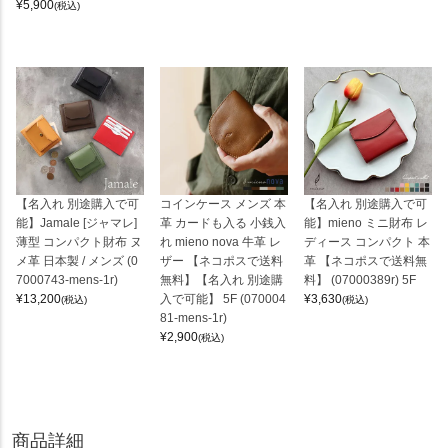
¥
5,900
(税込)
【名入れ 別途購入で可
コインケース メンズ 本
【名入れ 別途購入で可
能】Jamale [ジャマレ]
革 カードも入る 小銭入
能】mieno ミニ財布 レ
薄型 コンパクト財布 ヌ
れ mieno nova 牛革 レ
ディース コンパクト 本
メ革 日本製 / メンズ (0
ザー 【ネコポスで送料
革 【ネコポスで送料無
7000743-mens-1r)
無料】【名入れ 別途購
料】 (07000389r) 5F
¥
13,200
入で可能】 5F (070004
¥
3,630
(税込)
(税込)
81-mens-1r)
¥
2,900
(税込)
商品詳細