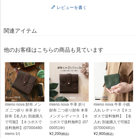
レビューを書く
関連アイテム
他のお客様はこちらの商品も見ています
mieno nova 財布 メン
mieno nova 牛革 折り
mieno nova 牛革 小銭
ズ 二つ折り 本革 折り
財布 二つ折り財布 本革
入れ レディース【ネコ
財布【名入れ 別途購入
メンズ レディース 【ネ
ポスで送料無料】 【名
で可能】【ネコポスで
コポスで送料無料】(07
入れ 別途購入で可能】
送料無料】(07000480-
000519r)
(07000481r)
mens-1r)
¥
2,200
¥
2,900
(税込)
(税込)