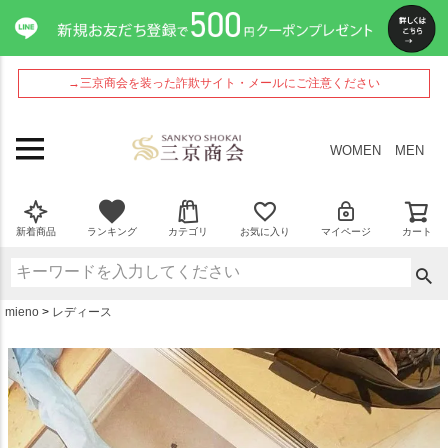
ペー
ジト
ップ
へ
→三京商会を装った詐欺サイト・メールにご注意ください
WOMEN
MEN
新着商品
ランキング
カテゴリ
お気に入り
マイページ
カート
mieno
レディース