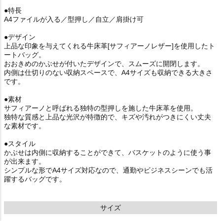
●特長
A4ファイルが入る／型押し／自立／肩掛け可
●デザイン
上品な印象を与えてくれる牛床革[サフィアーノレザー]を使用したト
ートバッグ。
おおきめのかぶせが付いたデザインで、スムーズに開閉します。
内側は仕切りのない収納スペースで、A4サイズも収納できる大きさ
です。
●素材
サフィアーノと呼ばれる独特の型押しを施した牛床革を使用。
独特な質感と上品な光沢が特徴的で、キズや汚れがつきにくい丈夫
な素材です。
●スタイル
かぶせは内側に収納することができて、バスケットのように使う事
が出来ます。
シンプルな形でA4サイズ対応なので、通勤やビジネスシーンでも活
躍するバッグです。
サイズ