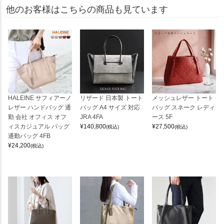
他のお客様はこちらの商品も見ています
HALEINE サフィアーノ
リザード 日本製 トート
メッシュレザー トート
レザー ハンドバッグ 通
バッグ A4 サイズ 対応
バッグ スネーク レディ
勤 会社 オフィス オフ
JRA 4FA
ース 5F
ィスカジュアル バッグ
¥
140,800
¥
27,500
(税込)
(税込)
通勤バッグ 4FB
¥
24,200
(税込)