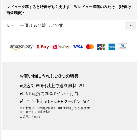
)
レビュー投稿すると特典がもらえます。※レビュー投稿のみだけ。(特典は
画像確認)
(
必
須
)
お買い物にうれしい3つの特典
●税込3,980円以上で送料無料 ※1
●LINE連携で200ポイント付与
●誰でも使える5%OFFクーポン ※2
※1.北海道・沖縄は別途1,100円送料がかかります
※2.カートに自動付与
→返品について