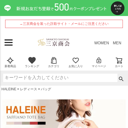
ペー
ジト
ップ
へ
→三京商会を装った詐欺サイト・メールにご注意ください
WOMEN
MEN
新着商品
ランキング
カテゴリ
お気に入り
マイページ
カート
HALEINE
レディース
バッグ