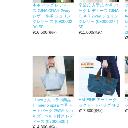
本革 バッグ レディー
卒業式 入学式 本革 バ
ス GINA CRAIL 2way
ッグ レディース GINA
レザー 牛革 シュリン
CLAIR 2way シュリン
A
クレザー ス (0900032
クレザー (09000327r)
9r) 5F
5F
H
¥
16,500
¥
11,000
2
(税込)
(税込)
¥
《acoさんコラボ商品
HALEINE アーミーダ
J
》 mieno spira 本革 ト
ックトートバッグ 4FB
ッ
ートバッグ 2WAY ショ
¥
17,600
¥
(税込)
ルダーベルト付き レデ
ィース (07000500r)
¥
14,300
(税込)