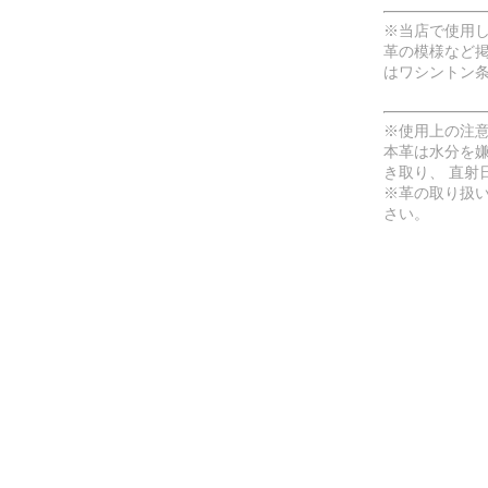
※当店で使用
革の模様など
はワシントン
※使用上の注
本革は水分を
き取り、 直射
※革の取り扱
さい。