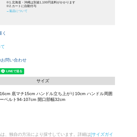
※1.北海道・沖縄は別途1,100円送料がかかります
※2.カートに自動付与
→返品について
書く
いて
のお問い合わせ
サイズ
さ16cm 底マチ15cm ハンドル立ち上がり10cm ハンドル周囲
ーベルト94-107cm 開口部幅32cm
品は、独自の方法により採寸しています。詳細は
[サイズガイ