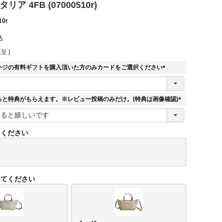
ア 4FB (07000510r)
10r
込
呈 ]
ージの有料ギフトを購入頂いた方のみカードをご選択ください
(
必
須
ると特典がもらえます。※レビュー投稿のみだけ。(特典は画像確認)
)
(
必
須
てください
)
してください