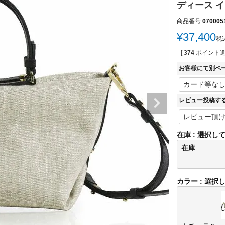
ディース イタリ
商品番号
070005
¥
37,400
税
[
374
ポイント進
お客様にて別ペ
レビュー投稿す
在庫
選択し
在庫
カラー
選択