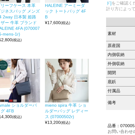
ド]
をご確認く
ブリーフケース 本革
HALEINE アーミーダ
計り方によっ
ビジネスバッグ メンズ
ック トートバッグ 4F
4 2way 日本製 姫路
B
レザー 牛革 ブランド
¥
17,600
(税込)
ALEINE 4FA (070007
素材
6-mens-1r)
52,800
(税込)
原産国
内側収納
外側収納
開閉
底鋲
付属品
備考
amale ショルダーバ
mieno spira 牛革 ショ
グ 4FB
ルダーバッグ レディー
14,300
ス (07000502r)
(税込)
¥
13,200
(税込)
品番：070005
お問い合わせ