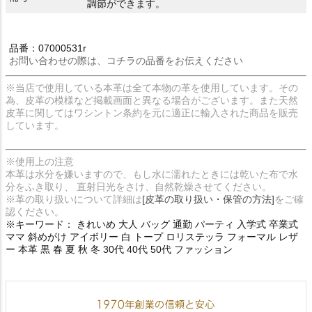
調節ができます。
品番：07000531r
お問い合わせの際は、コチラの品番をお伝えください
※当店で使用している本革は全て本物の革を使用しています。その
為、皮革の模様など掲載画面と異なる場合がございます。また天然
皮革に関してはワシントン条約を元に適正に輸入された商品を販売
しています。
※使用上の注意
本革は水分を嫌いますので、もし水に濡れたときには乾いた布で水
分をふき取り、 直射日光をさけ、自然乾燥させてください。
※革の取り扱いについて詳細は
[皮革の取り扱い・保管の方法]
をご確
認ください。
※キーワード： きれいめ 大人 バッグ 通勤 パーティ 入学式 卒業式
ママ 斜めがけ アイボリー 白 トープ ロリステッラ フォーマル レザ
ー 本革 黒 春 夏 秋 冬 30代 40代 50代 ファッション