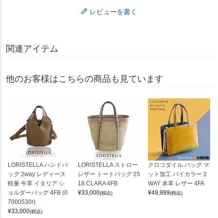
レビューを書く
関連アイテム
他のお客様はこちらの商品も見ています
LORISTELLA ハンドバ
LORISTELLA ストロー
クロコダイル バッグ マ
ッグ 2way レディース
レザー トートバッグ 25
ット加工 バイカラー 2
軽量 牛革 イタリア シ
18 CLARA 4FB
WAY 本革 レザー 4FA
ョルダーバッグ 4FB (0
¥
33,000
¥
49,999
(税込)
(税込)
7000530r)
¥
33,000
(税込)