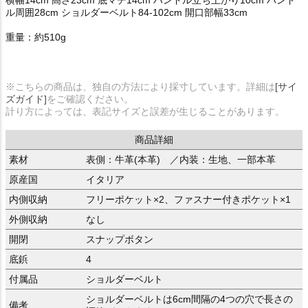
ル周囲28cm ショルダーベルト84-102cm 開口部幅33cm
重量：約510g
※こちらの商品は、独自の方法により採寸しています。詳細は
[サイ
ズガイド]
をご確認ください。
計り方によっては、表記サイズと誤差が生じることがあります。
商品詳細
素材
表側：牛革(本革) ／内装：生地、一部本革
原産国
イタリア
内側収納
フリーポケット×2、ファスナー付きポケット×1
外側収納
なし
開閉
スナップボタン
底鋲
4
付属品
ショルダーベルト
ショルダーベルトは6cm間隔の4つの穴で長さの
備考