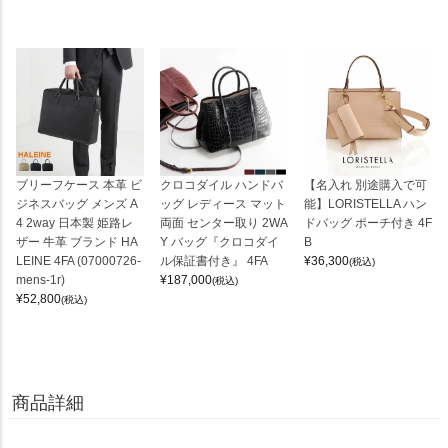
ブリーフケース 本革 ビ
クロコダイル ハンドバ
【名入れ 別途購入で可
ジネスバッグ メンズ A
ッグ レディース マット
能】LORISTELLA ハン
4 2way 日本製 姫路レ
両面 センター取り 2WA
ドバッグ ポーチ付き 4F
ザー 牛革 ブランド HA
Y バッグ『クロコダイ
B
LEINE 4FA (07000726-
ル保証書付き』 4FA
¥
36,300
(税込)
mens-1r)
¥
187,000
(税込)
¥
52,800
(税込)
商品詳細