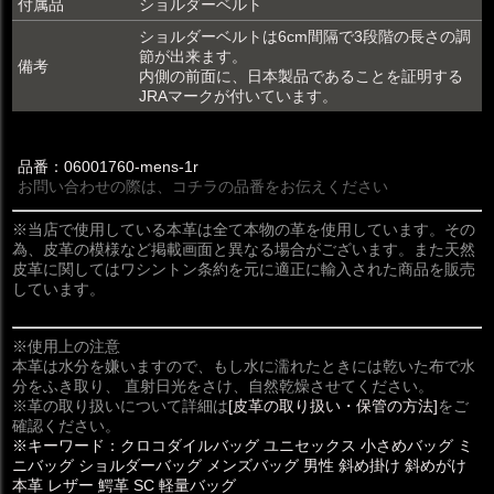
付属品
ショルダーベルト
ショルダーベルトは6cm間隔で3段階の長さの調
節が出来ます。
備考
内側の前面に、日本製品であることを証明する
JRAマークが付いています。
品番：06001760-mens-1r
お問い合わせの際は、コチラの品番をお伝えください
※当店で使用している本革は全て本物の革を使用しています。その
為、皮革の模様など掲載画面と異なる場合がございます。また天然
皮革に関してはワシントン条約を元に適正に輸入された商品を販売
しています。
※使用上の注意
本革は水分を嫌いますので、もし水に濡れたときには乾いた布で水
分をふき取り、 直射日光をさけ、自然乾燥させてください。
※革の取り扱いについて詳細は
[皮革の取り扱い・保管の方法]
をご
確認ください。
※キーワード：クロコダイルバッグ ユニセックス 小さめバッグ ミ
ニバッグ ショルダーバッグ メンズバッグ 男性 斜め掛け 斜めがけ
本革 レザー 鰐革 SC 軽量バッグ