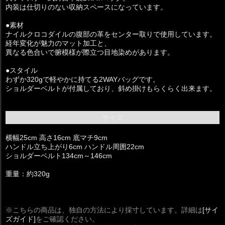
内装は仕切りのない収納スペースになっています。
●素材
ナイルクロコダイルの腹部の革をセンター取りで使用しています。
経年変化が魅力のマット加工と、
異なる色合いで腑模様が際立つ目地染めがあります。
●スタイル
わずか320gで軽やかに持てる2WAYバッグです。
ショルダーベルトが付属しており、斜め掛けもらくらく出来ます。
サイズ
横幅25cm 高さ16cm 底マチ9cm
ハンドル立ち上がり6cm ハンドル周囲22cm
ショルダーベルト134cm～146cm
重量：約320g
※こちらの商品は、独自の方法により採寸しています。詳細は
[サイ
ズガイド]
をご確認ください。