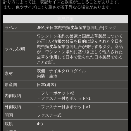
計り方によっては、表記サイズと誤差が生じることがあります。
また、色やサイズにより重さが若干異なる場合があります。
商品詳細
ラベル
JRA[全日本爬虫類皮革産業協同組合]タッグ
ワシントン条約の啓蒙と国産皮革製品について
の正しい情報の普及を目的に設立された全日本
爬虫類皮革産業協同組合が発行するタグ。商品
ラベル説明
が、ワシントン条約に基づき正しく輸入された
皮革を使用して日本で造られた日本製品である
ことの証。
表側：ナイルクロコダイル
素材
内装：生地
原産国
日本(縫製)
・フリーポケット×2
内側収納
・ファスナー付きポケット×1
外側収納
・ファスナー付きポケット×1
開閉
ファスナー式
底鋲
4つ