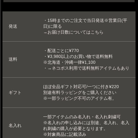
・15時までのご注文で当日発送※営業日(平
発送
日)に限る
→お届け日数についてはこちら
・配送ごとに¥770
・¥3,980以上のお買い物で送料無料
送料
※北海道・沖縄一律¥1,100
・
→ネコポス利用で送料無料アイテムもあり
ほぼ全品ギフト対応可/一つに付き¥220
ギフト
別途
有料ラッピング
をご購入ください
※一部
ラッピング不可
のアイテム有。
一部アイテムのみ
名入れ
・
名入れ刺繍可
※名入れの申し込みには別途、名入れ、名入
名入れ
れ刺繍の購入が必要となります。
※対象商品に記載済み