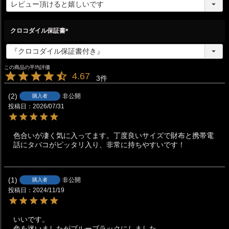
必
須
)
クロコダイル保証書
(
必
須
)
4.67
3
2
非公開
購入者
投稿日
2026/07/31
色合いが凄く気に入ってます。丁度良いサイズで財布と携帯電
話にタバコがピッタリ入り、非常に持ちやすいです！
1
非公開
購入者
投稿日
2024/11/19
いいです。

色を迷いましたがブルーブラックにしました。
