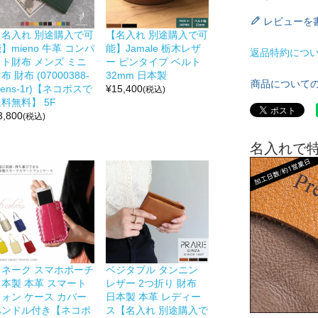
レビューを
【名入れ 別途購入で可
【名入れ 別途購入で可
】mieno 牛革 コンパ
能】Jamale 栃木レザ
返品特約につ
クト財布 メンズ ミニ
ー ピンタイプ ベルト
布 財布 (07000388-
32mm 日本製
商品について
ens-1r)【ネコポスで
¥
15,400
(税込)
料無料】 5F
3,800
(税込)
名入れで
スネーク スマホポーチ
ベジタブル タンニン
日本製 本革 スマート
レザー 2つ折り 財布
フォン ケース カバー
日本製 本革 レディー
ハンドル付き【ネコポ
ス【名入れ 別途購入で