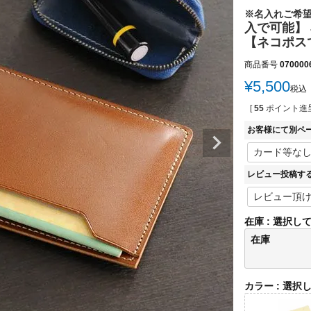
※名入れご希
入で可能】 
【ネコポスで
商品番号
070000
¥
5,500
税込
[
55
ポイント進呈
お客様にて別ペ
レビュー投稿す
在庫
選択し
在庫
カラー
選択