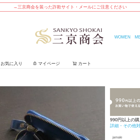
→三京商会を装った詐欺サイト・メールにご注意ください
WOMEN
M
検索
お気に入り
マイページ
カート
990円以上の
詳細・その他
jamale