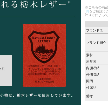
※こちらの商
ド]
をご確認く
計り方によっ
ブランド名
ブランド紹介
素材
原産国
内側収納
外側収納
開閉
付属品
備考