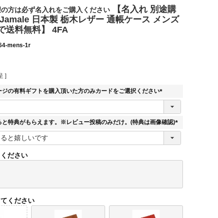
【名入れ 別途購
望の方は必ず名入れをご購入ください
Jamale 日本製 栃木レザー 通帳ケース メンズ
送料無料】 4FA
64-mens-1r
 ]
ージの有料ギフトを購入頂いた方のみカードをご選択ください
(
必
須
ると特典がもらえます。※レビュー投稿のみだけ。(特典は画像確認)
)
(
必
須
てください
)
してください