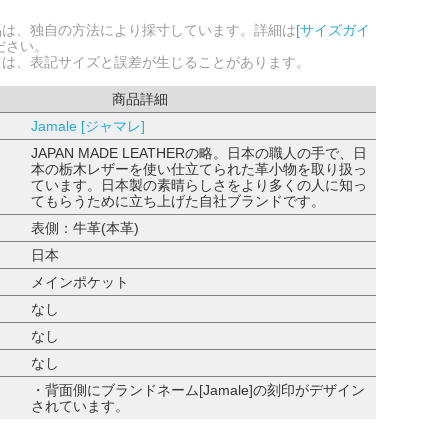
品は、独自の方法により採寸しています。詳細は
[サイズガイ
ださい。
ては、表記サイズと誤差が生じることがあります。
商品詳細
Jamale [ジャマレ]
JAPAN MADE LEATHERの略。日本の職人の手で、日
本の栃木レザーを使い仕立てられた革小物を取り扱っ
ています。日本製の素晴らしさをより多くの人に知っ
てもらうために立ち上げた自社ブランドです。
表側：牛革(本革)
日本
メインポケット
なし
なし
なし
・背面側にブランドネーム[Jamale]の刻印がデザイン
されています。