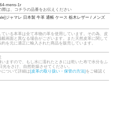
4-mens-1r
の際は、コチラの品番をお伝えください
ale]ジャマレ 日本製 牛革 通帳 ケース 栃木レザー / メンズ
している本革は全て本物の革を使用しています。その為、皮
掲載画面と異なる場合がございます。また天然皮革に関して
条約を元に適正に輸入された商品を販売しています。
意
嫌いますので、もし水に濡れたときには乾いた布で水分をふ
射日光をさけ、自然乾燥させてください。
いについて詳細は
[皮革の取り扱い・保管の方法]
をご確認く