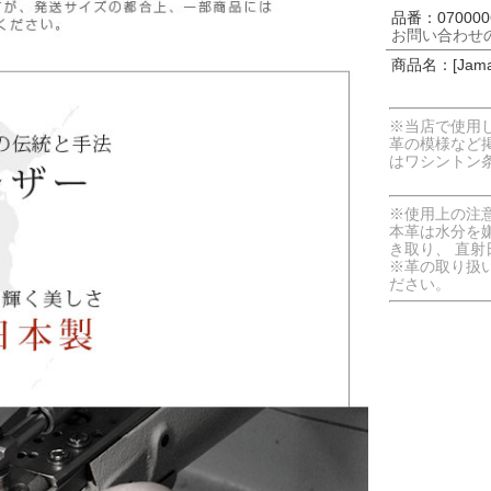
品番：0700006
お問い合わせ
商品名：[Jam
※当店で使用
革の模様など
はワシントン
※使用上の注
本革は水分を
き取り、 直
※革の取り扱
ださい。