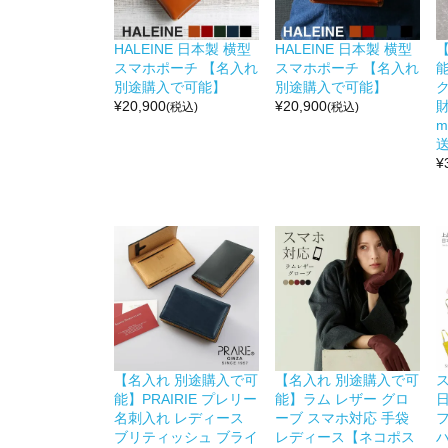
HALEINE 日本製 横型
HALEINE 日本製 横型
スマホポーチ 【名入れ
スマホポーチ 【名入れ
能
別途購入で可能】
別途購入で可能】
¥
20,900
¥
20,900
財
(税込)
(税込)
m
送
¥
【名入れ 別途購入で可
【名入れ 別途購入で可
能】PRAIRIE プレリー
能】ラム レザー グロ
名刺入れ レディース
ーブ スマホ対応 手袋
ブリティッシュ ブライ
レディース【ネコポス