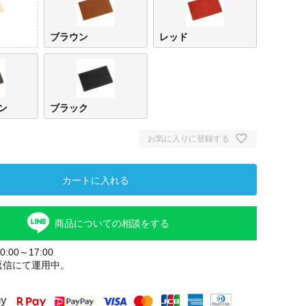
ブラウン
レッド
ン
ブラック
お気に入りに登録する
カートに入れる
ホワイト
ブラ
商品についての相談をする
:00～17:00
返信にて運用中。