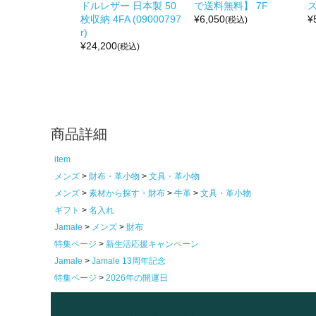
ドルレザー 日本製 50
で送料無料】 7F
ス
枚収納 4FA (09000797
¥
6,050
¥
(税込)
r)
¥
24,200
(税込)
商品詳細
item
メンズ
財布・革小物
文具・革小物
メンズ
素材から探す・財布
牛革
文具・革小物
ギフト
名入れ
Jamale
メンズ
財布
特集ページ
新生活応援キャンペーン
Jamale
Jamale 13周年記念
特集ページ
2026年の開運日