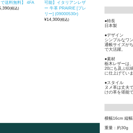
で送料無料】 4FA
可能】イタリアンレザ
5,390
ー 牛革 PRAIRIE [プレ
(税込)
リー] (09000530r)
¥
14,300
(税込)
●特長
日本製
●デザイン
シンプルなワ
通帳サイズが
で大活躍。
●素材
栃木レザーは
20にも及ぶ伝
に仕上げてい
●スタイル
ヌメ革は丈夫
けの革を堪能
横幅16cm 縦幅1
重量：約30g