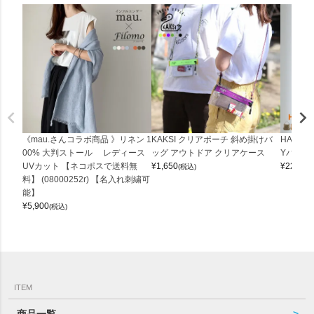
《mau.さんコラボ商品 》リネン 1
KAKSI クリアポーチ 斜め掛けバ
HALEI
00% 大判ストール レディース
ッグ アウトドア クリアケース
Yバッグ 
UVカット 【ネコポスで送料無
¥
1,650
¥
22,000
(税込)
料】 (08000252r) 【名入れ刺繍可
能】
¥
5,900
(税込)
ITEM
商品一覧