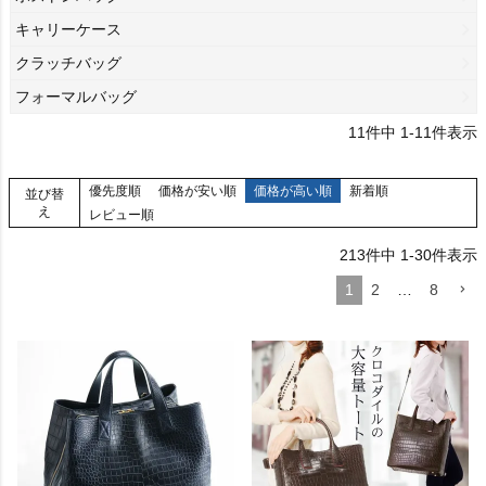
キャリーケース
クラッチバッグ
フォーマルバッグ
11
件中
1
-
11
件表示
優先度順
価格が安い順
価格が高い順
新着順
並び替
え
レビュー順
213
件中
1
-
30
件表示
1
2
…
8