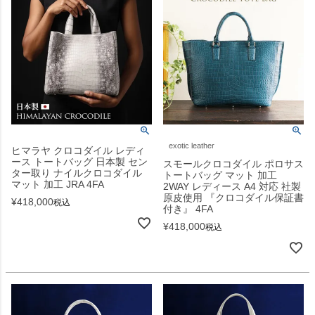
exotic leather
ヒマラヤ クロコダイル レディ
ース トートバッグ 日本製 セン
スモールクロコダイル ポロサス
ター取り ナイルクロコダイル
トートバッグ マット 加工
マット 加工 JRA 4FA
2WAY レディース A4 対応 社製
原皮使用 『クロコダイル保証書
¥
418,000
税込
付き』 4FA
¥
418,000
税込