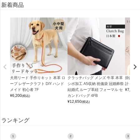
新着商品
犬用リード 手作りキット 本革 ロ
クラッチバッグ メンズ 牛革 本革
掛け時計
ープ レザークラフト DIY ハンド
シボ加工 A5収納 祝儀袋 冠婚葬祭
計 (0900
メイド 初心者 7F
結婚式 ループ革紐 フォーマル セ
¥
7,150
(
¥
6,200
カンドバッグ 4FB
(税込)
¥
12,650
(税込)
ランキング
1
2
3