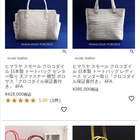
exotic leather
exotic leather
ヒマラヤ スモール クロコダイ
ヒマラヤ スモール クロコダイ
ル 日本製 トートバッグ センタ
ル 日本製 トートバッグ レディ
ー取り 天ファスナー 横型 ポロ
ース センター取り『クロコダイ
サス『クロコダイル保証書付
ル保証書付き』 4FA
き』 4FA
¥
385,000
税込
¥
418,000
税込
5.00
（1件）