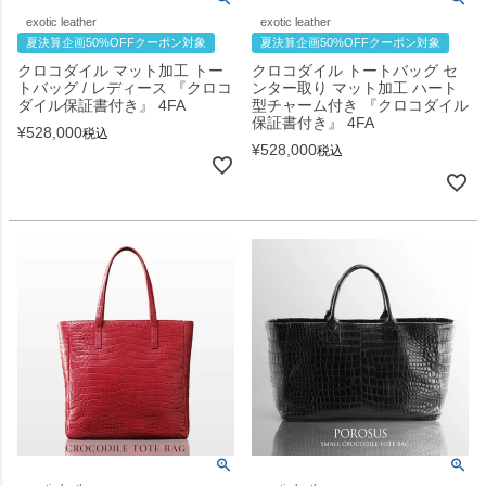
exotic leather
exotic leather
夏決算企画50%OFFクーポン対象
夏決算企画50%OFFクーポン対象
クロコダイル マット加工 トー
クロコダイル トートバッグ セ
トバッグ / レディース 『クロコ
ンター取り マット加工 ハート
ダイル保証書付き』 4FA
型チャーム付き 『クロコダイル
保証書付き』 4FA
¥
528,000
税込
¥
528,000
税込