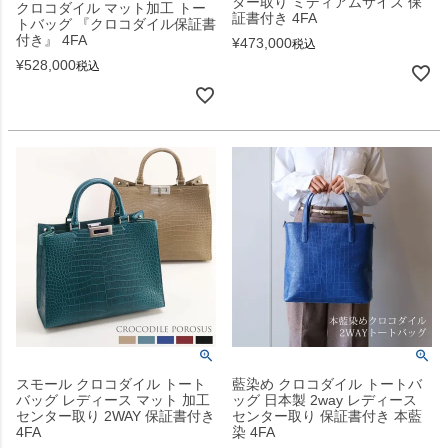
ター取り ミディアムサイズ 保
クロコダイル マット加工 トー
証書付き 4FA
トバッグ 『クロコダイル保証書
付き』 4FA
¥
473,000
税込
¥
528,000
税込
スモール クロコダイル トート
藍染め クロコダイル トートバ
バッグ レディース マット 加工
ッグ 日本製 2way レディース
センター取り 2WAY 保証書付き
センター取り 保証書付き 本藍
4FA
染 4FA