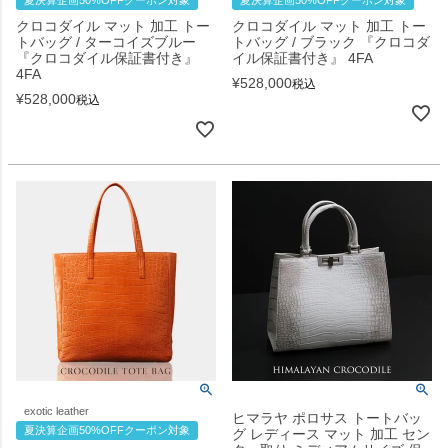
クロコダイル マット 加工 トー
クロコダイル マット 加工 トー
トバッグ / ターコイズブルー
トバッグ / ブラック 『クロコダ
『クロコダイル保証書付き』
イル保証書付き』 4FA
4FA
¥
528,000
税込
¥
528,000
税込
exotic leather
ヒマラヤ ポロサス トートバッ
夏決算企画50%OFFクーポン対象
グ レディース マット 加工 セン