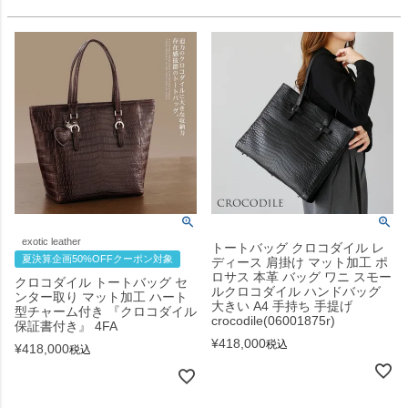
exotic leather
トートバッグ クロコダイル レ
夏決算企画50%OFFクーポン対象
ディース 肩掛け マット加工 ポ
ロサス 本革 バッグ ワニ スモー
クロコダイル トートバッグ セ
ルクロコダイル ハンドバッグ
ンター取り マット加工 ハート
大きい A4 手持ち 手提げ
型チャーム付き 『クロコダイル
crocodile(06001875r)
保証書付き』 4FA
¥
418,000
税込
¥
418,000
税込