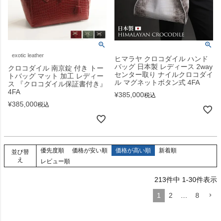
exotic leather
ヒマラヤ クロコダイル ハンド
バッグ 日本製 レディース 2way
クロコダイル 南京錠 付き トー
センター取り ナイルクロコダイ
トバッグ マット 加工 レディー
ル マグネットボタン式 4FA
ス 『クロコダイル保証書付き』
4FA
¥
385,000
税込
¥
385,000
税込
優先度順
価格が安い順
価格が高い順
新着順
並び替
え
レビュー順
213
件中
1
-
30
件表示
1
2
…
8