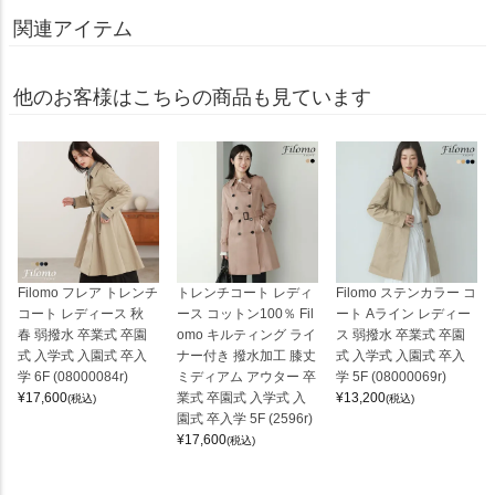
関連アイテム
他のお客様はこちらの商品も見ています
Filomo フレア トレンチ
トレンチコート レディ
Filomo ステンカラー コ
コート レディース 秋
ース コットン100％ Fil
ート Aライン レディー
春 弱撥水 卒業式 卒園
omo キルティング ライ
ス 弱撥水 卒業式 卒園
式 入学式 入園式 卒入
ナー付き 撥水加工 膝丈
式 入学式 入園式 卒入
学 6F (08000084r)
ミディアム アウター 卒
学 5F (08000069r)
¥
17,600
業式 卒園式 入学式 入
¥
13,200
(税込)
(税込)
園式 卒入学 5F (2596r)
¥
17,600
(税込)