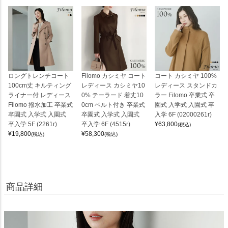
ロングトレンチコート
Filomo カシミヤ コート
コート カシミヤ 100%
100cm丈 キルティング
レディース カシミヤ10
レディース スタンドカ
ライナー付 レディース
0% テーラード 着丈10
ラー Filomo 卒業式 卒
Filomo 撥水加工 卒業式
0cm ベルト付き 卒業式
園式 入学式 入園式 卒
卒園式 入学式 入園式
卒園式 入学式 入園式
入学 6F (02000261r)
卒入学 5F (2261r)
卒入学 6F (4515r)
¥
63,800
(税込)
¥
19,800
¥
58,300
(税込)
(税込)
商品詳細