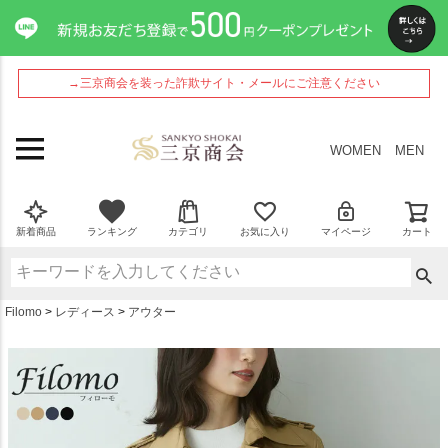
ペー
ジト
ップ
へ
→三京商会を装った詐欺サイト・メールにご注意ください
WOMEN
MEN
新着商品
ランキング
カテゴリ
お気に入り
マイページ
カート
Filomo
レディース
アウター