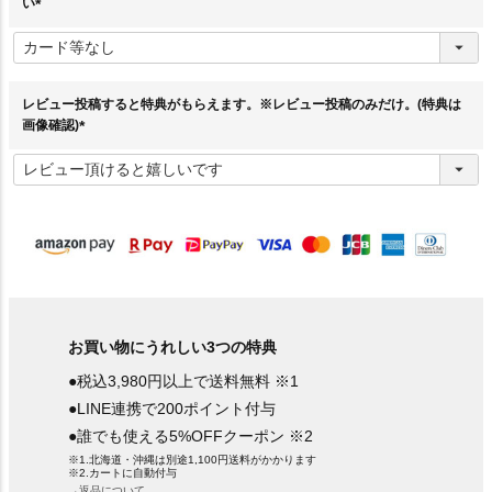
い
(
必
須
)
レビュー投稿すると特典がもらえます。※レビュー投稿のみだけ。(特典は
画像確認)
(
必
須
)
お買い物にうれしい3つの特典
●税込3,980円以上で送料無料 ※1
●LINE連携で200ポイント付与
●誰でも使える5%OFFクーポン ※2
※1.北海道・沖縄は別途1,100円送料がかかります
※2.カートに自動付与
→返品について