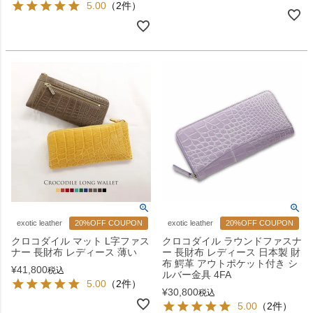
5.00
（2件）
exotic leather
20%OFF COUPON
exotic leather
20%OFF COUPON
クロコダイル マット L字ファス
クロコダイル ラウンドファスナ
ナー 長財布 レディース 薄い
ー 長財布 レディース 日本製 財
布 鰐革 アウトポケット付き シ
¥
41,800
税込
ルバー金具 4FA
5.00
（2件）
¥
30,800
税込
5.00
（2件）