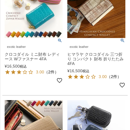
exotic leather
exotic leather
クロコダイル ミニ財布 レディ
ヒマラヤ クロコダイル 三つ折
ース Wファスナー 4FA
り コンパクト 財布 折りたたみ
4FA
¥
16,500
税込
¥
16,500
税込
3.00
（2件）
3.00
（2件）