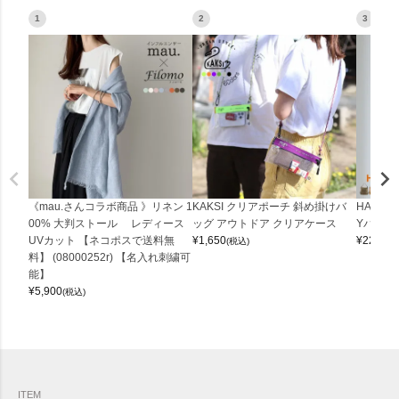
1
2
3
《mau.さんコラボ商品 》リネン 1
KAKSI クリアポーチ 斜め掛けバ
HALEI
00% 大判ストール レディース
ッグ アウトドア クリアケース
Yバッグ 
UVカット 【ネコポスで送料無
¥
1,650
¥
22,000
(税込)
料】 (08000252r) 【名入れ刺繍可
能】
¥
5,900
(税込)
ITEM