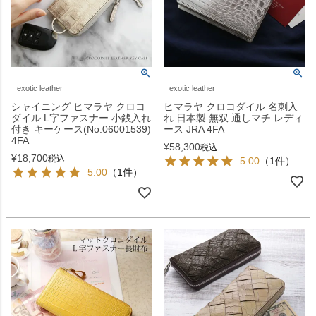
exotic leather
exotic leather
シャイニング ヒマラヤ クロコ
ヒマラヤ クロコダイル 名刺入
ダイル L字ファスナー 小銭入れ
れ 日本製 無双 通しマチ レディ
付き キーケース(No.06001539)
ース JRA 4FA
4FA
¥
58,300
税込
¥
18,700
税込
5.00
（1件）
5.00
（1件）