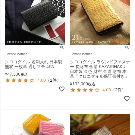
exotic leather
exotic leather
クロコダイル 名刺入れ 日本製
クロコダイル ラウンドファスナ
無双 一枚革 通しマチ 4FA
ー 長財布 金箔 KAZARIHAKU
日本製 金色 財布 金運 財布 本
¥
47,300
税込
革『クロコダイル保証書付き』
4.00
（2件）
¥
132,000
税込
4.00
（2件）