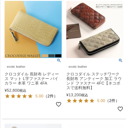
exotic leather
exotic leather
クロコダイル 長財布 レディー
クロコダイル ステッチワーク
ス マット L字ファスナー バイ
長財布 アンティーク 加工 ラウ
カラー 本革 ワニ革 4FA
ンド ファスナー 4FC【ネコポ
スで送料無料】
¥
52,800
税込
¥
13,200
税込
5.00
（2件）
5.00
（2件）