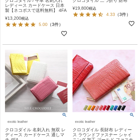
クロコダイル / 牛革 名刺入れ
クロコダイル 二つ折り 財布
レディース カードケース 日本
¥
19,800
税込
製【ネコポスで送料無料】 4FA
4.33
（3件）
¥
13,200
税込
5.00
（3件）
exotic leather
exotic leather
クロコダイル 名刺入れ 無双 レ
クロコダイル 長財布 レディー
ディース カードケース 通しマ
ス ラウンドファスナー シャイ
チ 4FA
ニング 加工 ゴールド ファスナ