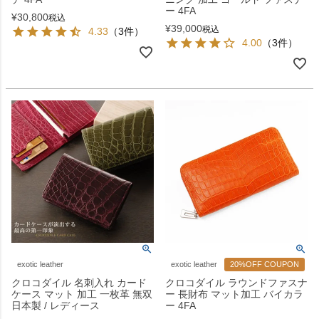
ー 4FA
¥
30,800
税込
¥
39,000
税込
4.33
（3件）
4.00
（3件）
exotic leather
exotic leather
20%OFF COUPON
クロコダイル 名刺入れ カード
クロコダイル ラウンドファスナ
ケース マット 加工 一枚革 無双
ー 長財布 マット加工 バイカラ
日本製 / レディース
ー 4FA