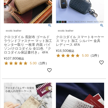
exotic leather
exotic leather
クロコダイル 長財布 ゴールド
クロコダイル スマートキーケー
ラウンドファスナー マット加工
ス マット 加工 シルバー 金具
センター取り 一枚革 内装 パイ
レディース 4FA
ソン/クロコダイル 全11色 『ク
¥
16,500
税込
ロコダイル保証書付き』 4FA
5.00
（1件）
¥
107,800
税込
5.00
（1件）