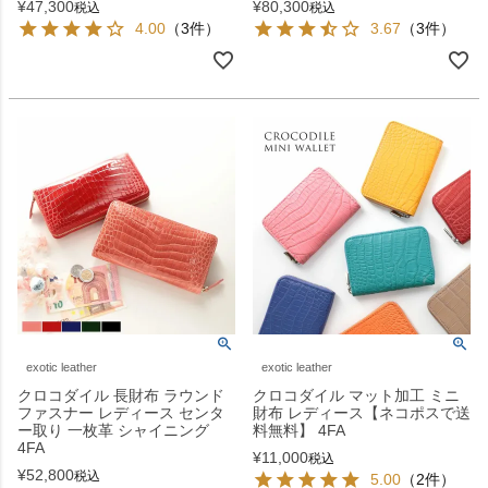
¥
47,300
¥
80,300
税込
税込
4.00
（3件）
3.67
（3件）
exotic leather
exotic leather
クロコダイル 長財布 ラウンド
クロコダイル マット加工 ミニ
ファスナー レディース センタ
財布 レディース【ネコポスで送
ー取り 一枚革 シャイニング
料無料】 4FA
4FA
¥
11,000
税込
¥
52,800
税込
5.00
（2件）