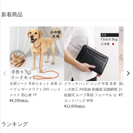
新着商品
犬用リード 手作りキット 本革 ロ
クラッチバッグ メンズ 牛革 本革
掛け時計
ープ レザークラフト DIY ハンド
シボ加工 A5収納 祝儀袋 冠婚葬祭
計 (0900
メイド 初心者 7F
結婚式 ループ革紐 フォーマル セ
¥
7,150
(
¥
6,200
カンドバッグ 4FB
(税込)
¥
12,650
(税込)
ランキング