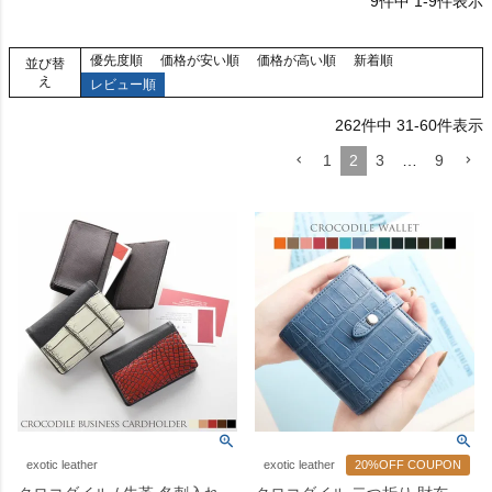
9
件中
1
-
9
件表示
優先度順
価格が安い順
価格が高い順
新着順
並び替
え
レビュー順
262
件中
31
-
60
件表示
1
2
3
…
9
exotic leather
exotic leather
20%OFF COUPON