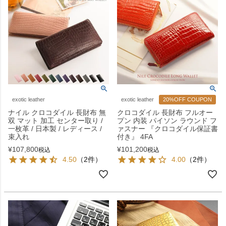
exotic leather
exotic leather
20%OFF COUPON
ナイル クロコダイル 長財布 無
クロコダイル 長財布 フルオー
双 マット 加工 センター取り /
プン 内装 パイソン ラウンド フ
一枚革 / 日本製 / レディース /
ァスナー 『クロコダイル保証書
束入れ
付き』 4FA
¥
107,800
¥
101,200
税込
税込
4.50
（2件）
4.00
（2件）