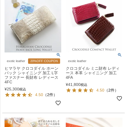
exotic leather
20%OFF COUPON
exotic leather
ヒマラヤ クロコダイル ホーン
クロコダイル ミニ財布 レディ
バック シャイニング 加工 L字
ース 本革 シャイニング 加工
ファスナー 長財布 レディース
4FA
4FC
¥
41,800
税込
¥
25,300
税込
4.50
（2件）
4.50
（2件）