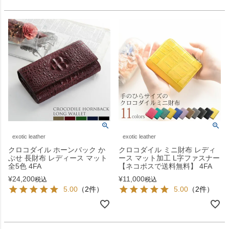
exotic leather
exotic leather
クロコダイル ホーンバック か
クロコダイル ミニ財布 レディ
ぶせ 長財布 レディース マット
ース マット加工 L字ファスナー
全5色 4FA
【ネコポスで送料無料】 4FA
¥
24,200
¥
11,000
税込
税込
5.00
（2件）
5.00
（2件）