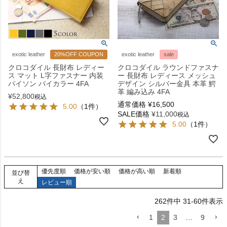
exotic leather
20%OFF COUPON
exotic leather
sale
クロコダイル 長財布 レディー
クロコダイル ラウンドファスナ
ス マット L字ファスナー 内装
ー 長財布 レディース メッシュ
パイソン バイカラー 4FA
デザイン シルバー金具 本革 鰐
革 編み込み 4FA
¥
52,800
税込
通常価格
¥
16,500
5.00
（1件）
SALE価格
¥
11,000
税込
5.00
（1件）
優先度順
価格が安い順
価格が高い順
新着順
並び替
え
レビュー順
262
件中
31
-
60
件表示
1
2
3
…
9